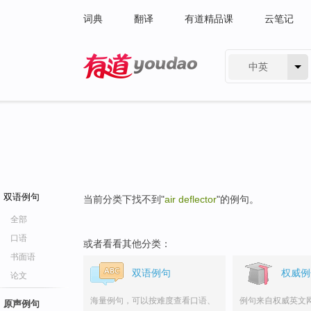
词典
翻译
有道精品课
云笔记
中英
有道 - 网易旗下搜索
双语例句
当前分类下找不到"
air deflector
"的例句。
全部
口语
或者看看其他分类：
书面语
双语例句
权威例
论文
海量例句，可以按难度查看口语、
例句来自权威英文
原声例句