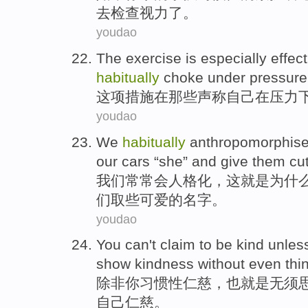
去检查视力了。
youdao
The
exercise
is especially
effect
habitually
choke
under
pressure
这项措施
在
那些
声称
自己
在
压力
youdao
We
habitually
anthropomorphis
our
cars
“
she
”
and
give
them
cu
我们
常常会
人格化
，
这
就是
为什
们
取些可爱的
名字
。
youdao
You
can't
claim
to be kind
unles
show
kindness
without even
thi
除非
你
习惯性
仁慈
，也就是无须
自己仁慈。