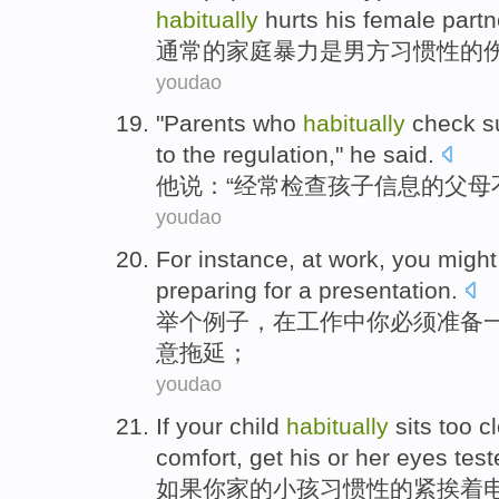
habitually
hurts
his
female
partn
通常
的
家庭
暴力
是
男方习惯性
的
youdao
"
Parents who
habitually
check
s
to
the
regulation
,"
he
said.
他
说：“
经常
检查
孩子
信息
的
父母
youdao
For instance
,
at
work
,
you
migh
preparing for
a
presentation
.
举
个例子，
在
工作
中
你
必须
准备
意
拖延
；
youdao
If
your
child
habitually
sits
too
c
comfort,
get
his
or
her
eyes test
如果
你家的
小孩
习惯性
的紧
挨着