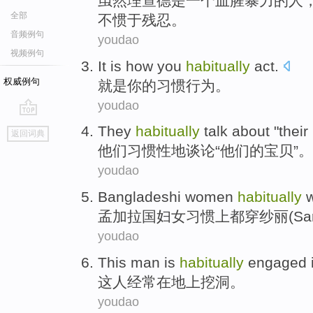
虽然
理查德
是
一个
血腥
暴力
的
人
全部
不惯于
残忍
。
音频例句
youdao
视频例句
It is how
you
habitually
act
.
权威例句
就是
你
的
习惯
行为
。
youdao
go
They
habitually
talk about
"
their
返回词典
top
他们
习惯性地
谈论
“
他们
的
宝贝
”。
youdao
Bangladeshi
women
habitually
w
孟加拉国
妇女
习惯上
都穿纱丽(Sar
youdao
This
man
is
habitually
engaged
这
人
经常
在
地上挖
洞
。
youdao