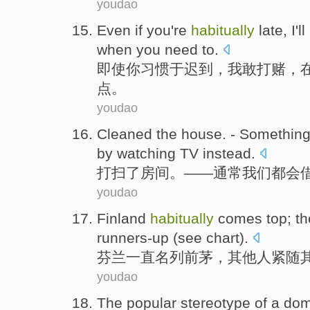
youdao
Even if
you
're
habitually
late
,
I
'l
when
you
need to.
即使
你
习惯于
迟到
，
我
敢
打赌，
点。
youdao
Cleaned
the
house
. - Somethin
by
watching
TV
instead.
打扫
了
房间
。——
通常
我们都会
youdao
Finland
habitually
comes
top
;
th
runners-up
(
see
chart
).
芬兰
一直名列
前茅
，
其他人
紧随
youdao
The popular stereotype
of
a
dom