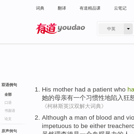
词典
翻译
有道精品课
云笔记
中英
有道 - 网易旗下搜索
双语例句
His mother
had
a
patient
who
ha
全部
她的
母亲
有
一个
习惯性
地
陷入
狂
口语
《柯林斯英汉双解大词典》
书面语
Although
a
man
of
blood and
vi
论文
impetuous
to
be either
treacher
原声例句