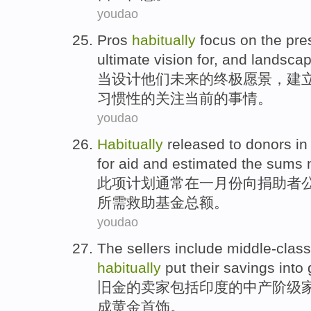
youdao
Pros
habitually
focus on
the pre
ultimate
vision
for, and landsca
当
设计
他们
未来
的
终极
愿景
，
建
习惯性
的
关注
当前
的事情。
youdao
Habitually
released
to
donors
in
for
aid
and
estimated
the
sums
此项计划通常
在
一月份
向
捐助者
所需
救助
基金总额
。
youdao
The
sellers
include
middle-class
habitually
put
their savings
into
旧金的
卖家
包括
印度
的
中产阶级
成
黄金
首饰。