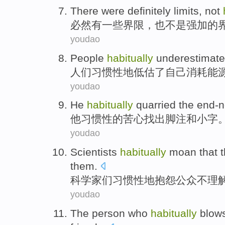
There were
definitely
limits
,
not
必然
有
一些
界限
，
也不是
强加
的
youdao
People
habitually
underestimate
人们
习惯性地
低估了
自己
消耗
能
youdao
He
habitually
quarried
the
end-n
他
习惯性
的
苦心找出
脚注
和
小字
youdao
Scientists
habitually
moan that
them
.
科学家们
习惯性地
抱怨
公众
不
理
youdao
The
person who
habitually
blows