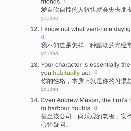
friends
.
爱
自吹自擂
的
人
很快就
会失去
朋
youdao
I
know
not
what vent-hole
dayli
我
不
知道
是
怎样
一种黯淡的光
经
youdao
Your
character
is
essentially
th
you
habitually
act
.
你
的
性格
，
本质
上就是你的
习惯
youdao
Even
Andrew
Mason
,
the
firm
's
to
harbour
doubts
.
甚至
该
公司
一向
乐观
的
老板
，安德
心怀
疑问
。