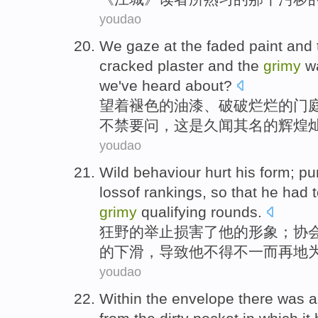
youdao
We gaze at
the
faded
paint
and
cracked plaster
and
the
grimy
w
we've
heard
about?
望
着
褪色
的
油漆
、
破破烂烂的
门
不禁要问，
这
是
久
闻
其名的
辉煌
youdao
Wild
behaviour
hurt
his
form;
pu
lossof
rankings
, so that
he
had t
grimy
qualifying rounds
.
狂野
的举止
损害了
他
的形象；协
的下滑，导致
他
不得不
一而再
地
youdao
Within the envelope
there was
a