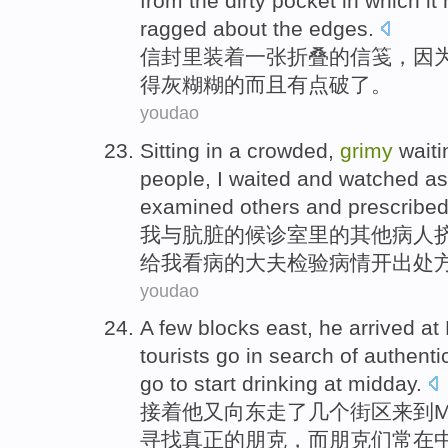
from the
dirty
pocket
in
which it
ragged about
the
edges.
信封
里装
着
一张
折叠
的
信笺，因
得灰糊糊
的而且有点破了。
youdao
Sitting
in
a
crowded
,
grimy
waiti
people
,
I
waited and
watched as
examined
others and
prescribed
我
与
肮脏
的
候诊室
里的
其他
病人
给
我
看病的
大夫
检验
病情开出
处
youdao
A few
blocks
east
,
he
arrived at
tourists
go
in
search
of
authenti
go
to
start drinking
at midday
.
接着
他
又
向东
走
了
几个
街区
来到
M
寻找
真正
的
朋克
，而朋克们常在