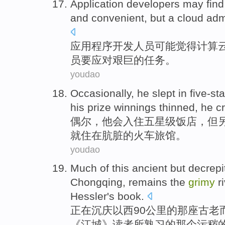
Application
developers
may
find
and convenient
,
but
a
cloud
adm
应用程序
开发人员
可能
觉得
计算
员
要应对
艰巨
的任务。
youdao
Occasionally
,
he
slept in five-sta
his prize winnings
thinned
,
he
c
偶尔
，
他
会
入住
五星级
饭店
，
但
就
住
在
肮脏
的
火车
旅馆。
youdao
Much of
this
ancient
but
decrepi
Chongqing,
remains
the
grimy
r
Hessler's book.
正在沉庆以西
90
公里
的
那
座古老
《江城》
读者
所
熟习
的
那个
污秽