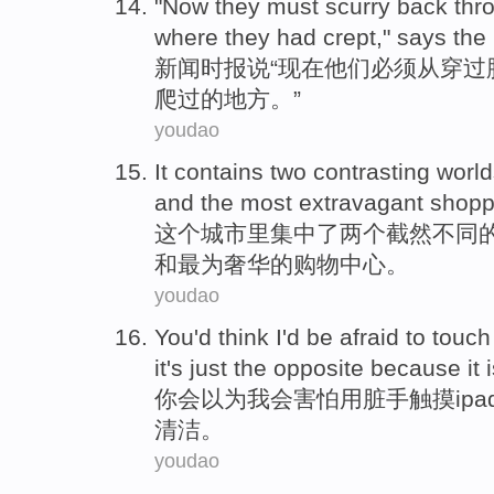
"
Now
they
must
scurry back
thr
where
they
had
crept
,"
says
the
新闻
时报
说
“
现在
他们
必须
从
穿过
爬过
的
地方
。”
youdao
It
contains
two
contrasting
world
and
the most
extravagant
shopp
这个
城市里集中了
两个
截然不同
和
最为
奢华
的
购物
中心
。
youdao
You
'd
think
I'd
be afraid
to
touch
it's just the opposite
because
it
你
会
以为
我会
害怕
用
脏
手
触摸
ipa
清洁。
youdao