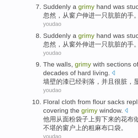
Suddenly
a
grimy
hand
was stu
忽然
，
从
窗户伸进
一
只肮脏
的
手
youdao
Suddenly
a
grimy
hand
was stu
忽然
，
从窗外
伸进
一
只肮脏
的
手
youdao
The walls
,
grimy
with sections
o
decades
of
hard living
.
墙壁
的
漆
已经
剥落
，
并且很脏
，
youdao
Floral cloth
from
flour
sacks
rep
covering the
grimy
window
.
他用
从
面粉
袋子
上剪下来的
花布
不堪的
窗户上
的粗麻布口袋。
youdao