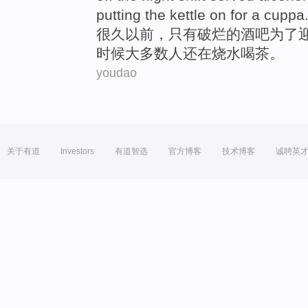
putting the kettle
on
for a cuppa
很久
以前，
只有
破烂
的
酒吧
为了
时候
大多数
人
还
在烧水
喝茶
。
youdao
关于有道
Investors
有道智选
官方博客
技术博客
诚聘英