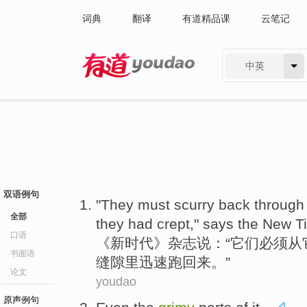
词典
翻译
有道精品课
云笔记
中英
有道 - 网易旗下搜索
双语例句
"
They
must
scurry
back
through
全部
they
had
crept
," says the
New
T
口语
《
新
时代
》杂志说：“
它们
必须
从
书面语
缝隙
里迅速
跑
回来
。”
论文
youdao
原声例句