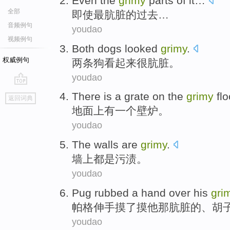
Even
the
grimy
parts
of
it…
全部
即使
最
肮脏的过去…
音频例句
youdao
视频例句
Both
dogs
looked
grimy
.
权威例句
两
条狗
看起来
很肮脏
。
youdao
go
There is
a
grate
on the
grimy
flo
返回词典
top
地面上
有
一个
壁炉
。
youdao
The walls
are
grimy
.
墙上
都是
污渍
。
youdao
Pug
rubbed
a hand over
his
gri
帕格伸手
摸
了摸
他
那肮脏
的、胡
youdao