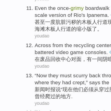
Even
the once-
grimy
boardwalk
scale
version
of
Rio's Ipanema
.
甚至
一度肮脏污秽的
木板
人行道
海滩木板人行道
的
缩小
版
了。
youdao
Across from
the
recycling
center
battered video game consoles
.
在
废品回收
中心
对面
，
有
一
间阴
youdao
“
Now
they
must
scurry back
thr
where
they
had
crept
,”
says
the
新闻
时报
说
“
现在
他们
必须
从
穿过
曾经
爬过
的
地方
.
youdao