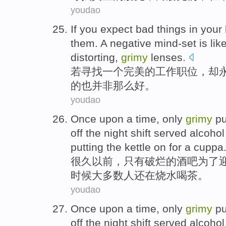
youdao
If you
expect
bad
things in your 
them
.
A
negative
mind-set
is lik
distorting,
grimy
lenses.
若
寻找
一个
完美的
工作
职位
，却
的也并非
那么
好
。
youdao
Once upon a time
,
only
grimy
p
off the night shift
served
alcohol
putting the kettle
on
for a cuppa
很久
以前，
只有
破烂
的
酒吧
为了
时候
大多数
人
还
在烧水
喝茶
。
youdao
Once upon a time
,
only
grimy
p
off the night shift
served
alcohol