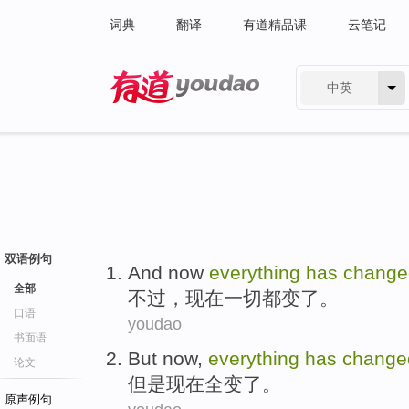
词典
翻译
有道精品课
云笔记
中英
有道 - 网易旗下搜索
双语例句
And
now
everything
has
change
全部
不过，
现在
一切
都变了。
口语
youdao
书面语
But
now
,
everything
has
change
论文
但是
现在
全
变
了。
原声例句