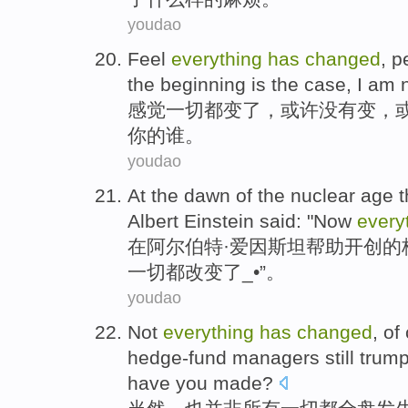
youdao
Feel
everything
has
changed
,
p
the beginning
is
the
case
,
I am
感觉
一切
都
变
了，
或许
没有
变，
你的谁。
youdao
At the
dawn
of the
nuclear
age
t
Albert Einstein
said
: "
Now
every
在
阿尔伯特·
爱因斯坦
帮助
开创
的
一切
都改变了_•”。
youdao
Not
everything
has
changed
,
of
hedge-fund
managers
still
trum
have
you
made
?