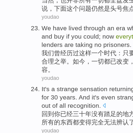
当然
，也
并非
所有一切都
全盘
发
说
，下面
这个
问题
仍然
是
头号
焦
youdao
We
have lived
through
an
era
wh
and
buy
if
you
could
;
now
every
lenders
are
taking no
prisoners
.
我们
曾
经历过这样
一个
时代
：
只
合理
之举。
如今
，
一切都
已
改变
容。
youdao
It
's
a
strange
sensation
returnin
for 30
years
.
And
it
's even
stran
out
of
all
recognition
.
回到
你
已经
三十
年
没有
踏足
的
地
所有
的东西都
变得完全
无法
辨认
youdao