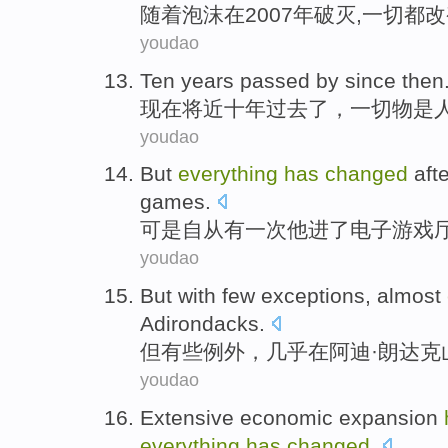
随着
泡沫
在
2007年
破灭
,
一切
都改
youdao
Ten
years
passed
by since then
现在将近十
年
过去了
，
一切
物是
youdao
But
everything
has
changed
aft
games.
可是
自从有一次
他
进了电子
游戏
youdao
But
with few
exceptions
,
almost
Adirondacks
.
但
有些
例外
，
几乎
在
阿迪·朗达克
youdao
Extensive
economic
expansion
everything
has
changed
.