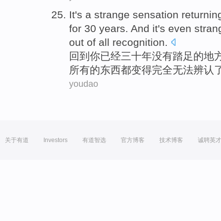
It
's
a
strange
sensation
returnin
for 30
years
.
And
it
's even
stran
out
of
all
recognition
.
回到
你
已经
三十
年
没有
踏足
的
地
所有
的东西都
变得完全
无法
辨认
youdao
关于有道
Investors
有道智选
官方博客
技术博客
诚聘英