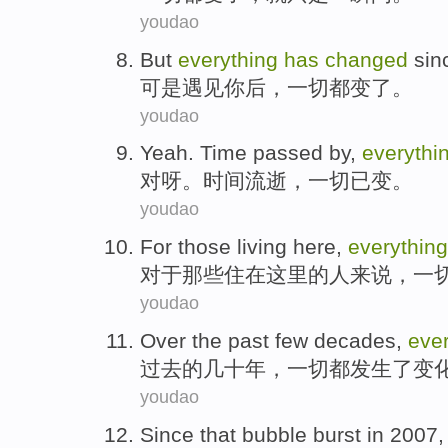
youdao
But
everything
has
changed
sin
可是
遇见
你后，
一切
都
变了
。
youdao
Yeah
.
Time
passed by
,
everythi
对呀
。
时间
流逝
，
一切
已
变
。
youdao
For
those
living
here
,
everything
对于
那些
住
在这里
的人来说，
一
youdao
Over the past
few decades
,
ever
过去
的
几十
年，
一切都
发生
了变
youdao
Since
that
bubble
burst
in
2007