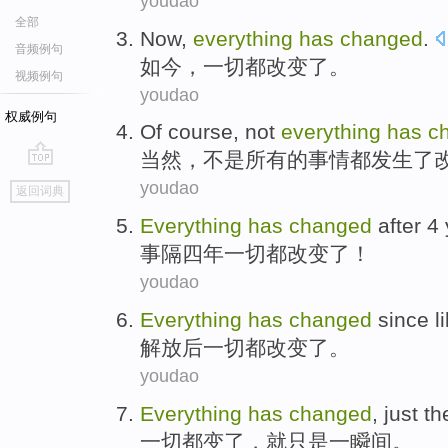
youdao
全部
Now
,
everything
has
changed
.
音频例句
如今
，
一切
都改变了。
视频例句
youdao
权威例句
Of course
,
not
everything
has
c
当然
，
不是
所有
的事情都
发生
了
go
youdao
返回词典
top
Everything
has
changed
after
4
事
隔
四
年一切都
改变了
！
youdao
Everything
has
changed
since l
解放后
一切
都
改变了
。
youdao
Everything
has
changed
,
just
th
一切
都
变了
，
就只是
一瞬间。