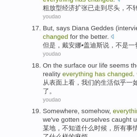
粗放型
经济
扩张
已
走
到
尽头
，
不
youdao
But
,
says
Diana
Geddes
(interv
changed
for
the
better
.
但是
，
戴安娜
•盖
迪斯
说
，
不是
一
youdao
On the
surface
our
life
seems
t
reality
everything
has
changed
.
从
表面上看
，
我们
的
生活
似乎
一
了。
youdao
Somewhere
,
somehow
,
everyth
we
've
gotten
ourselves caught
u
某地
，
不知道什么时候
，
所有事
了
什么样
的麻烦。