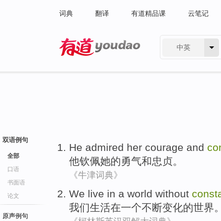
词典
翻译
有道精品课
云笔记
中英
有道 - 网易旗下搜索
双语例句
He
admired
her
courage
and
co
全部
他
钦佩
她
的
勇气
和
忠贞
。
口语
《牛津词典》
书面语
We
live
in
a
world
without
const
论文
我们
生活
在
一个
不断
变化的
世界
原声例句