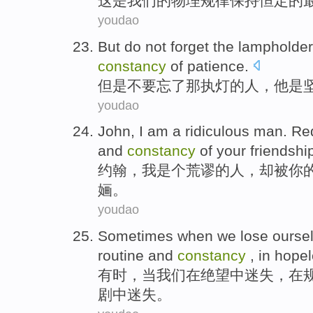
这
是
我们
的
物理
规律
保持恒定
的
youdao
But
do not
forget
the lampholder
constancy
of
patience
.
但是
不要
忘了
那
执灯的人，他是
youdao
John
,
I
am a
ridiculous
man
. R
and
constancy
of
your
friendshi
约翰
，
我
是个
荒谬
的
人
，
却
被
你
婳。
youdao
Sometimes
when
we
lose
ourse
routine
and
constancy
, in
hope
有时
，
当
我们
在
绝望
中
迷失
，在
剧
中迷失。