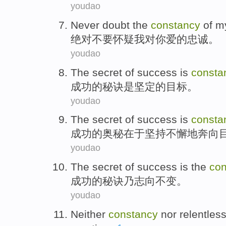
youdao
Never
doubt
the
constancy
of
m
绝对不要
怀疑
我
对
你
爱
的
忠诚
。
youdao
The
secret
of
success
is
consta
成功
的
秘诀
是
坚定
的
目标
。
youdao
The
secret
of
success
is
consta
成功
的
奥秘
在于
坚持不懈地奔
向
youdao
The
secret
of
success
is the
con
成功
的
秘诀
乃志向不变
。
youdao
Neither
constancy
nor
relentles