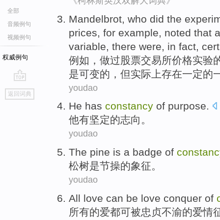
《柯林斯英汉双解大词典》
全部
Mandelbrot
, who
did
the experi
音频例句
prices
, for
example
,
noted
that
a
视频例句
variable
,
there were
,
in fact
,
cer
权威例句
例如
，
做过
股票
交易所
价格
实验
是
可变
的，但
实际上
存在
一定
的
youdao
go
返回词典
top
He
has
constancy
of
purpose.
他
有
坚定
的
志向。
youdao
The pine
is
a
badge
of
constanc
松树
是
节操
的
象征。
youdao
All
love
can
be
love
conquer
of
所有
的
爱
都可
被
忠贞不渝
的
爱情