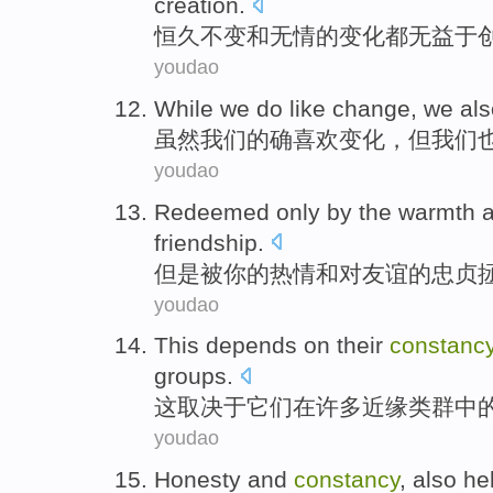
creation
.
恒久
不变
和
无情
的
变化
都
无益于
youdao
While
we
do
like
change
, we
als
虽然
我们
的确
喜欢
变化
，但我们
youdao
Redeemed only
by
the
warmth
friendship
.
但是
被
你
的
热情
和
对友谊的
忠贞
youdao
This
depends on
their
constanc
groups.
这
取决于
它们
在
许多
近缘类群中
youdao
Honesty
and
constancy
,
also
he