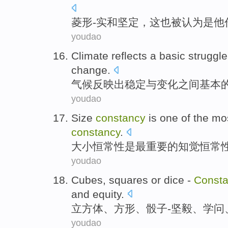
菱形-实
和
坚定
，这
也
被
认为
是
他
youdao
Climate
reflects
a
basic
struggle
change
.
气候
反映
出稳定
与
变化
之间
基本
youdao
Size
constancy
is
one of
the mo
constancy
.
大小
恒
常性
是
最
重要
的
知觉
恒常
youdao
Cubes
,
squares
or
dice
-
Consta
and
equity
.
立方体
、
方形
、
骰子
-
坚毅、
学问
youdao