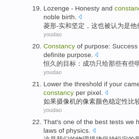
Lozenge
-
Honesty
and
constan
noble
birth
.
菱形
-
实
和
坚定
，这
也
被
认为
是
他
youdao
Constancy
of
purpose
:
Success
definite
purpose
.
恒久
的
目标
：
成功
只
给
那些
有些
youdao
Lower
the
threshold
if
your cam
constancy
per pixel
.
如果
摄像机
的
像素
颜色稳定性比
youdao
That
's
one
of
the
best
tests
we
h
laws
of
physics
.