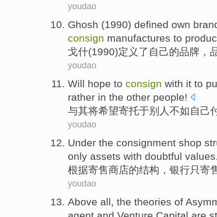
youdao
Ghosh
(1990)
defined
own
bran
consign
manufactures
to
produ
戈什
(1990)
定义了
自己
的
品牌
，
youdao
Will
hope to
consign
with it to
pu
rather
in the
other
people!
与其
将
希望
寄托
于
别人
不如
自己
youdao
Under the
consignment
shop
st
only
assets
with doubtful
values
根据
寄售
商店
的
结构
，
银行
只
寄
youdao
Above all
,
the
theories
of
Asymm
agent
and
Venture
Capital
are s