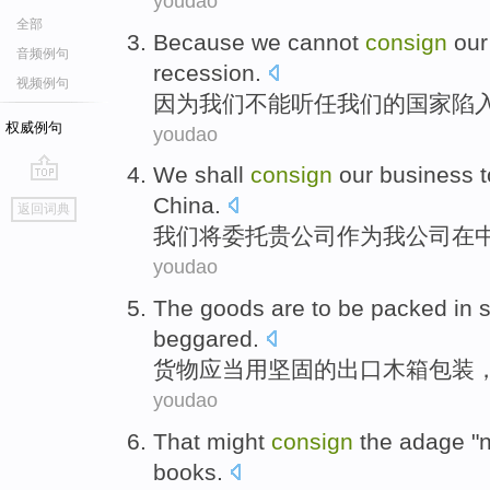
youdao
全部
Because
we
cannot
consign
our
音频例句
recession
.
视频例句
因为
我们
不能
听任
我们
的
国家
陷
权威例句
youdao
We
shall
consign
our
business
t
go
China
.
返回词典
top
我们
将
委托
贵公司
作为
我
公司
在
youdao
The goods are
to be
packed
in
s
beggared
.
货物
应当
用
坚固的
出口木箱
包装
youdao
That
might
consign
the adage
"
books
.