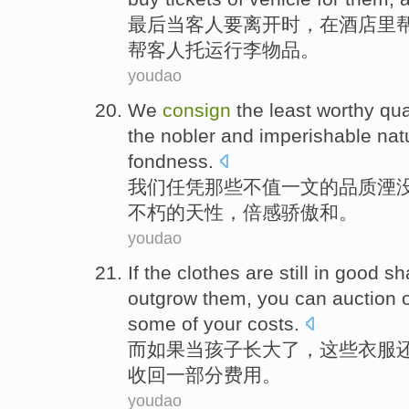
最后
当
客人
要
离开时，在
酒店
里
帮
客人托运行李物品。
youdao
We
consign
the least
worthy
qua
the nobler
and
imperishable
nat
fondness.
我们
任凭
那些不值一文
的
品质
湮
不朽的
天性
，
倍感骄傲
和。
youdao
If
the
clothes
are still
in good
sh
outgrow
them
,
you
can
auction
some of
your
costs
.
而
如果
当
孩子
长大了
，
这些
衣服
收回
一部分
费用。
youdao