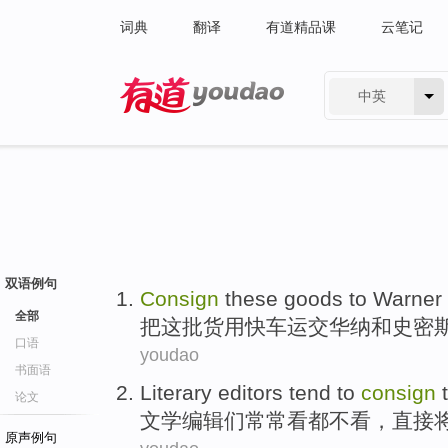
词典
翻译
有道精品课
云笔记
中英
有道 - 网易旗下搜索
双语例句
Consign
these
goods
to Warner
全部
把
这
批货
用
快车运
交
华纳
和
史密
口语
youdao
书面语
Literary
editors
tend
to
consign
论文
文学
编辑们
常常
看
都不看，
直接
原声例句