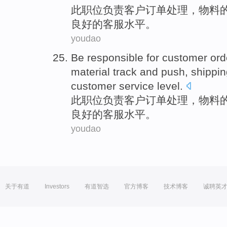
此
职位
负责
客户
订单
处理
，
物料
良好
的
客服
水平。
youdao
Be responsible
for
customer
ord
material
track
and
push
,
shippin
customer
service
level
.
此
职位
负责
客户
订单
处理
，
物料
良好
的
客服
水平。
youdao
关于有道
Investors
有道智选
官方博客
技术博客
诚聘英