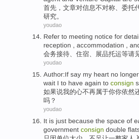
首先
，文章
对
信息
不对称
、
委托
研究。
youdao
Refer to
meeting
notice
for deta
reception
,
accommodation
, an
会务
接待
、
住宿
、
展品
托运
等请
youdao
Author:
If
say
my
heart
no longer
wait
I
to
have
again to
consign
s
如果说
我
的
心
不再
属于
你
你
依然
吗？
youdao
It is
just
because
the space of 
government
consign
double
flat
只因
单位
太少
，不足让一整
家人