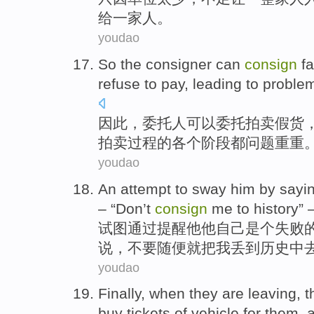
给一家人。
youdao
So
the consigner
can
consign
f
refuse to
pay
, leading to
proble
因此
，
委托人
可以
委托拍卖
假货
拍卖过程
的
各个
阶段都
问题
重重
youdao
An attempt
to sway
him
by
sayi
– “Don’t
consign
me
to
history
” 
试图
通过
提醒
他
他自己
是个
失败
说
，不要
随便
就把
我
丢
到
历史
中
youdao
Finally
,
when
they
are leaving
,
t
buy
tickets
of
vehicle
for them,