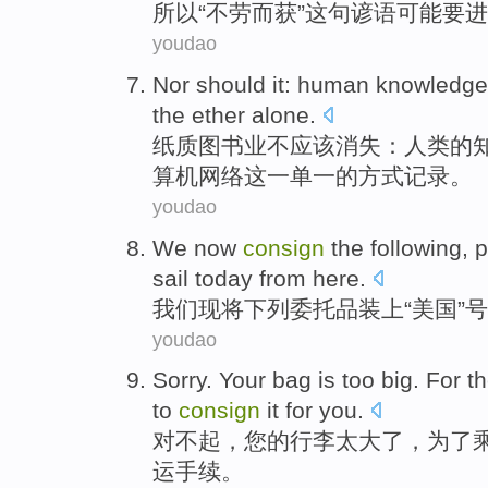
所以
“
不劳而获
”
这
句谚语
可能
要进
youdao
Nor
should it
:
human
knowledge
the
ether
alone.
纸质图书业不
应该
消失：
人类
的
算机网络这一单一的方式记录。
youdao
We
now
consign
the following
, 
sail
today
from
here
.
我们
现
将
下列
委托品装上“
美国
”号
youdao
Sorry
.
Your
bag
is too
big
.
For
t
to
consign
it for
you
.
对不起
，
您
的
行李
太
大
了，
为了
运手续。