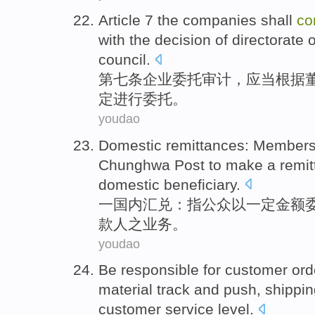
Article 7
the
companies
shall
co
with the
decision
of
directorate
o
council.
第七
条
企业
委托
审计
，
应当
根据
定
进行委托。
youdao
Domestic
remittances
: Members
Chunghwa
Post to make a
remi
domestic
beneficiary.
一
国内
汇兑
：指
公众
以一定金额
款人之业务。
youdao
Be responsible
for
customer
ord
material
track
and
push
,
shippin
customer
service
level
.