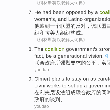
《柯林斯英汉双解大词典》
He
had been opposed
by
a
coal
women's
,
and
Latino
organizati
他
遭到
一个
联盟
的
反对，该联盟
织
和
拉美人
组织构成。
《柯林斯英汉双解大词典》
The
coalition
government's
stro
fact
,
be
a
generational
vision
.
联合
政府
所强烈
要求
的
公平
，
实
youdao
Olmert
plans to
stay
on
as caret
Livni
works to set up a
governi
在
利夫尼设法组成联合政府
的
同
政府的
谈判
。
youdao