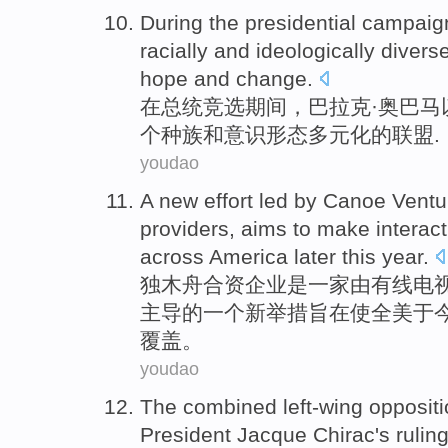
During
the presidential
campaig
racially
and
ideologically
divers
hope
and
change
.
在
总统
竞选期间
，巴拉克·
奥巴马
个
种族
和
意识形态
多元化
的
联盟
.
youdao
A
new
effort
led
by
Canoe
Ventu
providers
,
aims to
make
interact
across
America
later
this year
.
独木舟
合资企业
是一家
由
有线电
主导
的
一个
新
举措
旨在
使
全美于
覆盖
。
youdao
The combined
left-wing
opposit
President
Jacque
Chirac's rulin