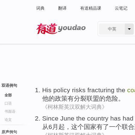
词典
翻译
有道精品课
云笔记
中英
有道 - 网易旗下搜索
双语例句
His
policy
risks
fracturing
the
co
全部
他
的
政策
有分裂
联盟
的
危险
。
口语
《柯林斯英汉双解大词典》
书面语
Since
June
the
country
has had
论文
从
6月起
，
这个
国家
有
了
一个
联合
原声例句