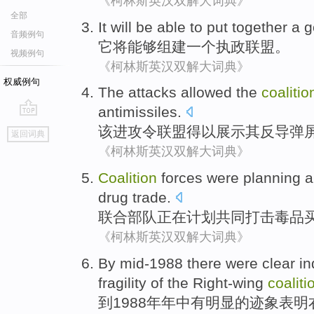
《柯林斯英汉双解大词典》
全部
It
will be
able to
put together
a
g
音频例句
它
将
能够
组建
一个
执政
联盟
。
视频例句
《柯林斯英汉双解大词典》
权威例句
The
attacks
allowed
the
coalitio
antimissiles
.
go
该
进攻
令
联盟
得以
展示
其
反导弹
返回词典
top
《柯林斯英汉双解大词典》
Coalition
forces
were
planning
a
drug
trade
.
联合
部队
正在
计划
共同
打击
毒品
《柯林斯英汉双解大词典》
By
mid-
1988
there were
clear
in
fragility
of the
Right-wing
coaliti
到
1988
年年
中
有
明显
的
迹象表明