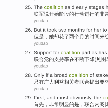
The
coalition
said
early
stages
h
联军
说
开始
阶段
的行动进行的非
youdao
But
it
took
two
months
for
her
to
但是
，
她
却
花了
两个
月
的时间
来
youdao
Support
for
coalition
parties
has 
联合
党的
支持率
在
不断
下降(
见
图
youdao
Only if
a
broad
coalition
of
stake
只有
广大
利益相关者
联合
提出要
youdao
First
, and
most
obviously
,
the
co
首先
，
非常
明显
的是，
联合
内阁