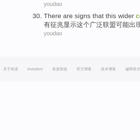
youdao
There are
signs
that
this
wider
c
有
征兆
显示
这个
广泛
联盟
可能
出
youdao
关于有道
Investors
有道智选
官方博客
技术博客
诚聘英