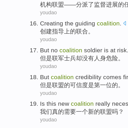
机构
联盟——分派了
监督
进展
的
youdao
Creating
the guiding
coalition
.
创建
指导
上
的联合。
youdao
But
no
coalition
soldier
is at
risk
但是
联军
士兵
却
没有
人身危险。
youdao
But
coalition
credibility comes
fi
但是
联盟
的
可信度
是
第一位
的。
youdao
Is this
new
coalition
really
neces
我们
真的
需要
一个
新的
联盟
吗？
youdao