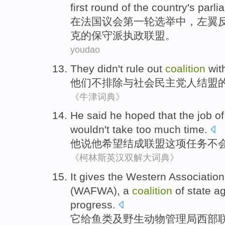
first
round
of the country
's
parli
在
法国
议会
第
一轮
选举中
，
左翼
克
的
保守派
执政联盟
。
youdao
They
didn't
rule out
coalition
wit
他们
不
排除
与
社会
民主党
人
结盟
《牛津词典》
He
said
he
hoped that
the job
o
wouldn't
take
too much
time
.
他
说
他
希望
结成
联盟
这项
任务
不
《柯林斯英汉双解大词典》
It
gives
the Western
Association
(
WAFWA
),
a
coalition
of state
ag
progress
.
它
给
鱼类
及
野生动物
管理局
西部