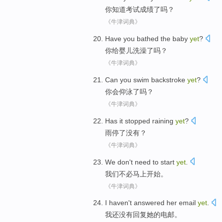
你
知道考试
成绩
了
吗？
《牛津词典》
Have
you
bathed
the
baby
yet
?
你
给
婴儿
洗澡
了吗？
《牛津词典》
Can
you
swim backstroke
yet
?
你
会
仰泳
了吗？
《牛津词典》
Has it
stopped raining
yet
?
雨
停了
没有
？
《牛津词典》
We
don't need to
start
yet
.
我们
不必
马上
开始
。
《牛津词典》
I
haven't
answered
her
email
yet
.
我
还
没有
回复
她
的
电邮
。