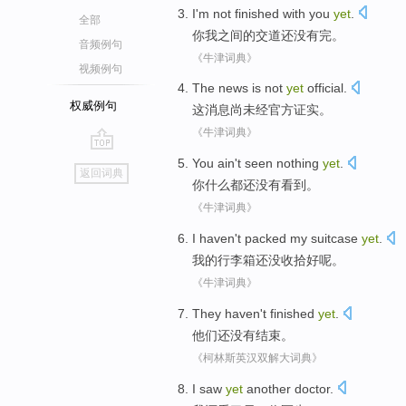
I'm
not
finished
with
you
yet
.
全部
你
我
之间的交道还没有
完
。
音频例句
《牛津词典》
视频例句
The
news
is not
yet
official
.
权威例句
这
消息
尚未
经官方证实
。
《牛津词典》
go
You
ain't
seen
nothing
yet
.
返回词典
top
你
什么都
还
没有
看到
。
《牛津词典》
I
haven't
packed
my suitcase
yet
.
我
的
行李箱
还
没
收拾好
呢。
《牛津词典》
They
haven't
finished
yet
.
他们
还
没有
结束
。
《柯林斯英汉双解大词典》
I
saw
yet
another
doctor
.