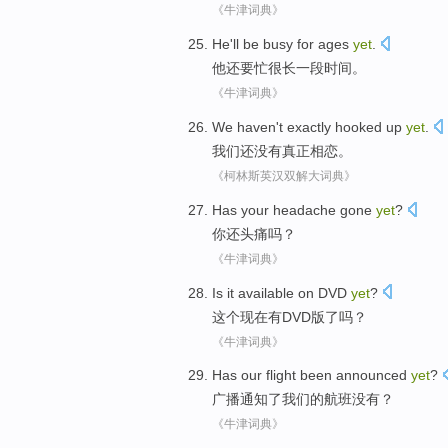
《牛津词典》
He
'll be
busy
for ages
yet
.
他
还要
忙很
长
一段时间。
《牛津词典》
We
haven't
exactly
hooked up
yet
.
我们
还
没有
真正
相恋
。
《柯林斯英汉双解大词典》
Has
your
headache gone
yet
?
你
还
头痛
吗？
《牛津词典》
Is it
available on DVD
yet
?
这个
现在有DVD版了吗？
《牛津词典》
Has
our
flight
been announced
yet
?
广播
通知
了
我们
的
航班
没有？
《牛津词典》