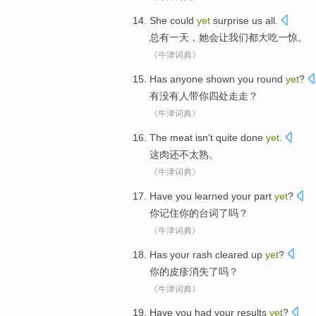
She
could
yet
surprise
us
all
.
总有一天，
她
会
让
我们
都
大吃一惊
。
《牛津词典》
Has anyone
shown
you
round
yet
?
有没有
人
带
你
四处
走走？
《牛津词典》
The
meat
isn't
quite
done
yet
.
这
肉
还
不
太
熟
。
《牛津词典》
Have
you
learned
your
part
yet
?
你
记住
你
的
台词
了吗？
《牛津词典》
Has
your
rash cleared up
yet
?
你
的
皮疹
消失了吗？
《牛津词典》
Have
you
had
your
results
yet
?