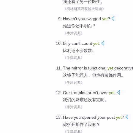
我
还
看了
另一
位医生
。
《柯林斯英汉双解大词典》
Haven't
you
twigged
yet
?
难道
你
还
不明白
？
《牛津词典》
Billy
can't
count
yet
.
比利
还
不会
数数。
《牛津词典》
The
mirror
is
functional
yet
decorativ
这
镜子
能照人，
但
也有装饰
作用
。
《牛津词典》
Our
troubles
aren't
over
yet
.
我们
的
麻烦
还
没有
完
呢
。
《牛津词典》
Have you
opened your
post
yet
?
你
拆开
邮件
了没有
？
《牛津词典》