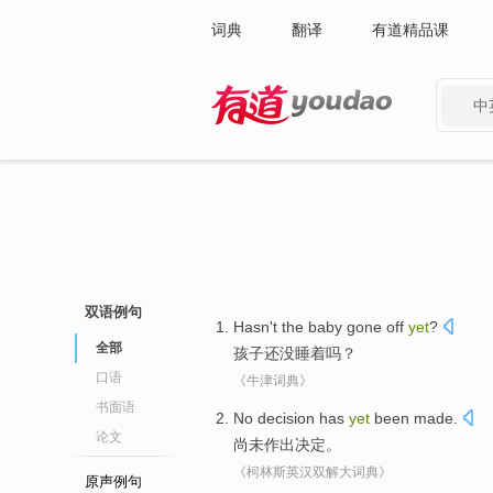
词典
翻译
有道精品课
中
有道 - 网易旗下搜索
双语例句
Hasn't
the
baby
gone off
yet
?
全部
孩子
还
没
睡着
吗？
口语
《牛津词典》
书面语
No
decision
has
yet
been
made
.
论文
尚未
作出
决定
。
《柯林斯英汉双解大词典》
原声例句