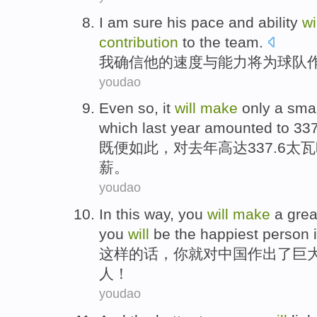
I
am sure
his
pace
and
ability
wi
contribution
to
the team
.
我
确信
他
的
速度
与
能力
将
为
球队
youdao
Even
so
, it
will
make
only
a sma
which
last year
amounted to
337
既便
如此
，
对
去年
高达
337.6太
薪。
youdao
In this
way
,
you
will
make
a grea
you
will
be
the happiest
person
i
这样
的话
，
你
就
对
中国
作出
了
巨
人！
youdao