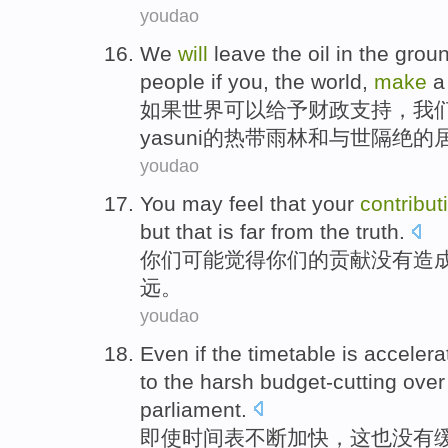
youdao
We
will
leave the
oil
in
the grou
people
if
you,
the
world,
make
a
如果
世界
可以
给予财政支持，
我
yasuni的
热带
雨林
和
与世隔绝
的
youdao
You
may
feel that
your
contribut
but
that
is far
from
the truth
.
你们
可能
觉得
你们
的
贡献
没有
造
远。
youdao
Even if
the
timetable
is accelera
to the harsh budget-cutting
over
parliament
.
即使
时间表
不断
加快，
这
也
没有