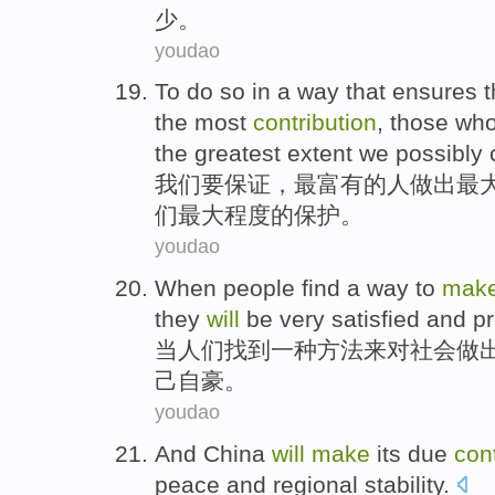
少。
youdao
To
do so in a
way that ensures
t
the
most
contribution
, those wh
the
greatest
extent
we
possibly 
我们要
保证
，
最
富有的
人
做出
最
们
最大
程度
的
保护
。
youdao
When
people
find
a
way
to
mak
they
will
be
very
satisfied
and
p
当
人们
找到
一种
方法
来对
社会
做
己自豪
。
youdao
And
China
will
make
its
due
con
peace
and
regional
stability
.