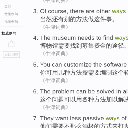
《牛津词典》
全部
Of course
,
there
are
other
ways
音频例句
当然
还有
别的
方法
做
这件事。
视频例句
《牛津词典》
权威例句
The museum
needs to
find
way
博物馆
需要
找到
募集
资金
的
途径
go
《牛津词典》
返回词典
top
You
can customize
the
software
你
可用
几种
方法按需要编制
这个
《牛津词典》
The
problem
can be
solved
in
a
这个
问题
可以
用
各种
方法
加以解
《牛津词典》
They
want
less
passive
ways
of
他们
需要
不那么
消极
的
方式
来
打