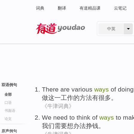
词典
翻译
有道精品课
云笔记
中英
有道 - 网易旗下搜索
双语例句
There are
various
ways
of
doing
全部
做
这
一工作
的
方法
有
很多
。
口语
《牛津词典》
书面语
We
need
to think
of
ways
to
mak
论文
我们
需要
想
办法
挣钱
。
原声例句