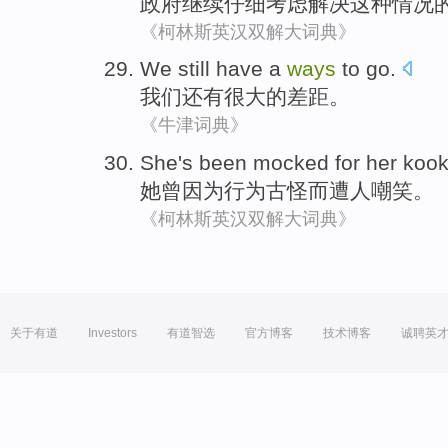
政府
继续
仔细考虑
解决
这种
情况
《柯林斯英汉双解大词典》
We
still have
a
ways
to go.
我们
还有
很大
的差距。
《牛津词典》
She
's been
mocked
for
her
koo
她
曾
因为
行为
古怪
而遭
人嘲笑
。
《柯林斯英汉双解大词典》
关于有道
Investors
有道智选
官方博客
技术博客
诚聘英