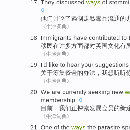
They
discussed
ways
of
stemmi
他们
讨论了
遏制走私
毒品
流通
的
《牛津词典》
Immigrants
have
contributed
to
移民
在
许多
方面
都
对
英国
文化
有
《牛津词典》
I
'd like
to hear
your
suggestions
关于筹集
资金
的
办法
，
我
想
听听
《牛津词典》
We
are currently seeking
new
w
membership
.
目前
，
我们
正探索
发展
会员
的
新
《牛津词典》
One
of the
ways
the
parasite
sp