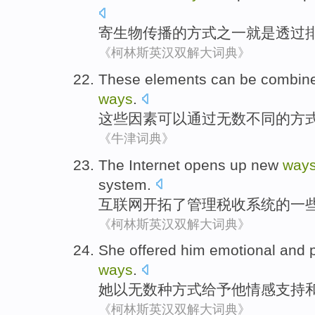
寄生物
传播
的
方式
之一
就是
透过
《柯林斯英汉双解大词典》
These
elements
can be
combin
ways
.
这些
因素
可以
通过
无数
不同
的
方
《牛津词典》
The Internet
opens
up
new
way
system
.
互联网
开拓
了
管理
税收
系统
的
一
《柯林斯英汉双解大词典》
She
offered
him
emotional
and
ways
.
她
以
无数
种方式
给予
他
情感
支持
《柯林斯英汉双解大词典》