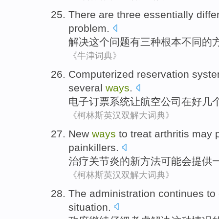
There are
three
essentially
diffe
problem
.
解决
这个
问题
有
三种
根本
不同
的
《牛津词典》
Computerized reservation
syst
several
ways
.
电子
订票
系统
让
航空公司
在
好几
《柯林斯英汉双解大词典》
New
ways
to
treat
arthritis
may
painkillers
.
治疗
关节炎
的
新
方法
可能会
提供
《柯林斯英汉双解大词典》
The administration
continues to
situation
.