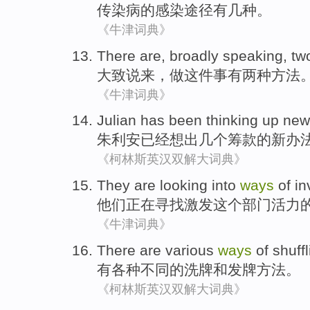
传染病
的感染
途径
有
几种
。
《牛津词典》
There
are,
broadly
speaking
,
tw
大致
说来
，
做
这件事
有
两种
方法
《牛津词典》
Julian
has been
thinking up
new
朱利安
已经
想出
几个
筹款
的
新
办
《柯林斯英汉双解大词典》
They
are looking
into
ways
of
in
他们
正在
寻找
激发
这个
部门活力
《牛津词典》
There are
various
ways
of
shuffl
有
各种不同
的
洗牌
和
发
牌
方法
。
《柯林斯英汉双解大词典》