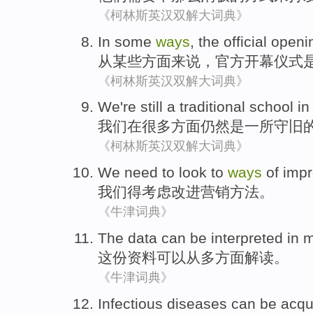
《柯林斯英汉双解大词典》
In
some
ways
,
the official
openi
从
某些
方面来说
，
官方
开幕
仪式
《柯林斯英汉双解大词典》
We
're still
a
traditional
school
in
我们
在
很多
方面
仍然
是
一所
守旧
《柯林斯英汉双解大词典》
We
need to
look
to
ways
of
impr
我们
得
考虑
改进
营销
方法
。
《牛津词典》
The
data
can be
interpreted
in
m
这份
资料
可以
从多方面
解读
。
《牛津词典》
Infectious diseases
can be
acqu