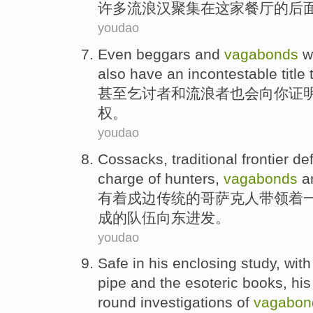
许多
流浪汉
聚集
在
这家
餐厅
的
后
youdao
Even
beggars
and
vagabonds
wi
also
have
an incontestable
title
甚至
乞讨者
和
流浪者
也会
向
你
证
权。
youdao
Cossacks
,
traditional
frontier
def
charge
of hunters,
vagabonds
a
有着
戍边
传统
的
哥萨克
人
带领着
成的队伍
向东
进发。
youdao
Safe
in
his
enclosing
study
,
with
pipe
and the
esoteric
books
,
his
round
investigations
of
vagabon