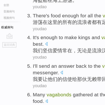
海盗船
在海上游荡。
全部
youdao
音频例句
There
's
food
enough
for
all
the
视频例句
游荡
在这里
的
所有
的
流浪者都
有
权威例句
youdao
It
's
enough
to make
kings
and
v
go
best.
返回词典
top
我们
坚信
爱情常在，无论是
流浪
youdao
I
'll
send
an answer back to
the
v
messenger
.
我
要
让
他们
的信使给
那
伙无赖带
youdao
Many
vagabonds
gathered
at
th
food
.