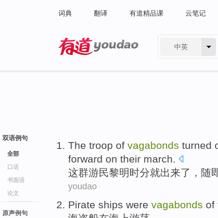
词典
翻译
有道精品课
云笔记
中英
有道 - 网易旗下搜索
双语例句
The
troop of
vagabonds
turned
全部
forward on
their
march
.
口语
这
群
游民
黎明
时分
就出来
了，随
书面语
youdao
论文
Pirate ships were
vagabonds
of 
原声例句