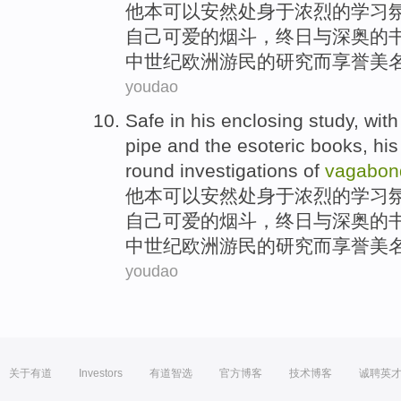
他
本可以
安然
处身于
浓烈的
学习
自己
可爱
的
烟斗
，终日
与
深奥
的
中世纪
欧洲
游民
的
研究
而享誉
美
youdao
Safe
in
his
enclosing
study
,
with
pipe
and the
esoteric
books
,
his
round
investigations
of
vagabon
他
本可以
安然
处身于
浓烈的
学习
自己
可爱
的
烟斗
，终日
与
深奥
的
中世纪
欧洲
游民
的
研究
而享誉
美
youdao
关于有道
Investors
有道智选
官方博客
技术博客
诚聘英