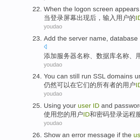
When
the logon
screen
appears
当
登录
屏幕
出现后
，
输入
用户
的
I
youdao
Add
the server
name
,
database
添加
服务器
名称
、
数据库
名称、
youdao
You can
still
run
SSL
domains
u
仍然
可以
在
它们
的
所有者
的
用户
I
youdao
Using
your
user
ID
and
passwor
使用
您
的
用户
ID
和
密码
登录
远程
youdao
Show
an
error
message
if
the
us