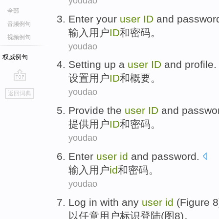
youdao
全部
Enter
your
user
ID
and
passwor
音频例句
输入
用户
ID
和
密码
。
视频例句
youdao
权威例句
Setting up
a
user
ID
and
profile
.
设置
用户
ID
和
概要
。
go
youdao
返回词典
top
Provide
the
user
ID
and
passwo
提供
用户
ID
和
密码
。
youdao
Enter
user
id
and
password
.
输入
用户
id
和
密码
。
youdao
Log in
with
any
user
id
(
Figure
8
以
任意
用户
标识登陆
(
图
8
)。