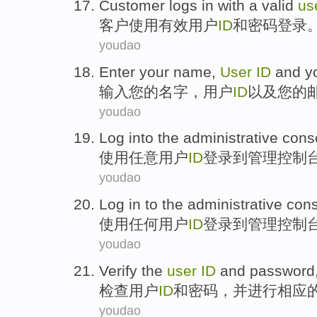
Customer
logs in with a
valid
us
客户
使用
有效
用户
ID
和
密码登录
youdao
Enter
your
name
,
User
ID
and
y
输入
您
的
名字
，
用户
ID
以及
您的
youdao
Log into
the
administrative
cons
使用
任意
用户
ID
登录
到
管理
控制
youdao
Log in
to the
administrative
cons
使用
任何
用户
ID
登录
到
管理
控制
youdao
Verify the
user
ID
and
password
检查
用户
ID
和
密码
，
并
进行
相应
youdao