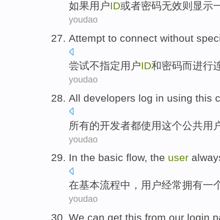
如果
用户
ID
或者
密码
无效
则
显示
youdao
Attempt to
connect
without
speci
尝试
不
指定
用户
ID
和
密码
而进行
youdao
All
developers
log in
using
this
所有
的
开发者都
使用
这个
公共
用
youdao
In
the
basic
flow
, the
user
alway
在
基本
流程
中，
用户
经常
拥有
一
youdao
We
can
get this
from
our login
p