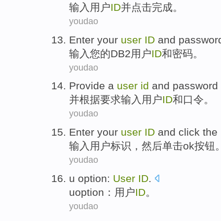
输入
用户
ID
并
点击
完成
。
youdao
Enter
your
user
ID
and
passwor
输入
您
的
DB2
用户
ID
和
密码
。
youdao
Provide
a
user
id
and
password 
并
根据要求
输入
用户
ID
和
口令
。
youdao
Enter
your
user
ID
and click
the
输入
用户
标识
，
然后
单击
ok
按钮
youdao
u
option
:
User
ID
.
u
option
：
用户
ID
。
youdao