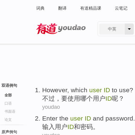
词典
翻译
有道精品课
云笔记
中英
有道 - 网易旗下搜索
双语例句
However
,
which
user
ID
to
use
?
全部
不过
，
要
使用
哪个
用户
ID
呢？
口语
youdao
书面语
Enter the
user
ID
and
password
.
论文
输入
用户
ID
和
密码
。
原声例句