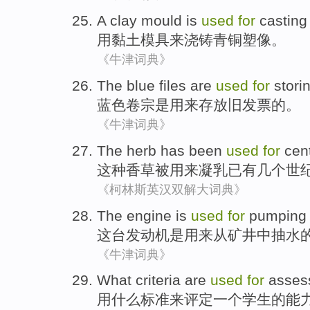
A clay
mould
is
used
for
casting
用
黏土
模具
来
浇铸
青铜
塑像。
《牛津词典》
The
blue
files
are
used
for
stori
蓝色
卷宗
是
用来
存放
旧
发票
的。
《牛津词典》
The herb
has
been
used
for
cent
这种
香草
被
用来
凝乳已有
几个
世
《柯林斯英汉双解大词典》
The
engine
is
used
for
pumping 
这
台发动机
是
用来
从
矿井
中抽水
《牛津词典》
What
criteria
are
used
for
asses
用什么
标准
来
评定
一个
学生
的
能