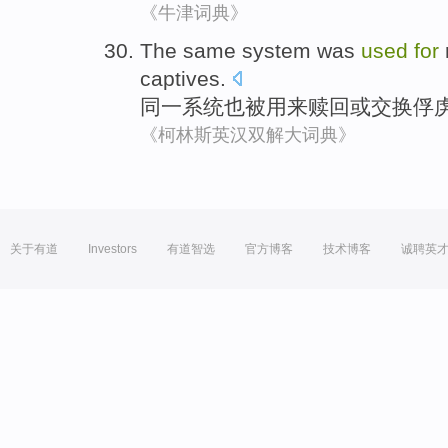
《牛津词典》
The same
system
was
used
for
captives
.
同一
系统
也被
用来
赎回
或
交换
俘
《柯林斯英汉双解大词典》
关于有道
Investors
有道智选
官方博客
技术博客
诚聘英