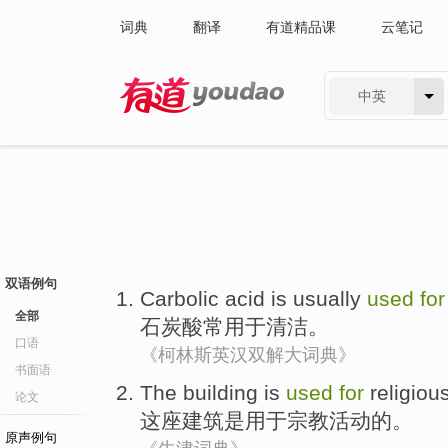
词典
翻译
有道精品课
云笔记
中英
有道 - 网易旗下搜索
双语例句
Carbolic acid is
usually
used
for
全部
石炭酸
常
用于
清洁
。
口语
《柯林斯英汉双解大词典》
书面语
The building
is
used
for
religio
论文
这座
建筑
是
用于
宗教活动的。
原声例句