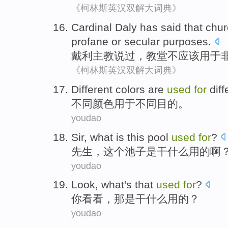
《柯林斯英汉双解大词典》
Cardinal Daly
has
said
that
chur
profane
or
secular
purposes
.
戴利
主教
说过
，
教堂
不
应该
用于
《柯林斯英汉双解大词典》
D
ifferent colors are
used
for
diff
不
同颜色用于不同目的。
youdao
Sir
,
what
is
this
pool
used
for
?
先生
，
这个
池子
是
干什么
用
的啊
youdao
Look
,
what
's that
used
for
?
你看看
，
那是干什么
用
的？
youdao