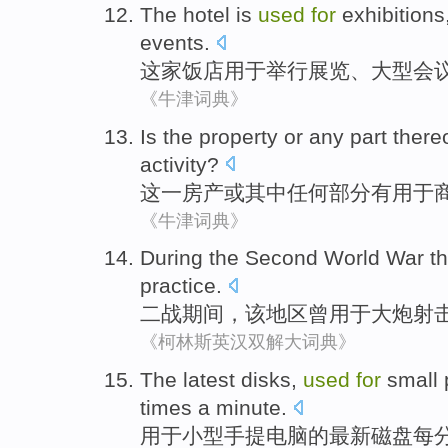
The hotel
is
used
for
exhibitions
events
.
这家
饭店
用于
举行展览
、
大型会
《牛津词典》
Is
the
property
or
any
part
there
activity
?
这一
房产
或
其中
任何
部分
有
用于
《牛津词典》
During the Second World War
t
practice
.
二战
期间，
该
地区
曾
用于
大炮射
《柯林斯英汉双解大词典》
The
latest
disks
,
used
for
small
times
a minute
.
用于
小型
手提
电脑
的
最新
磁盘
每