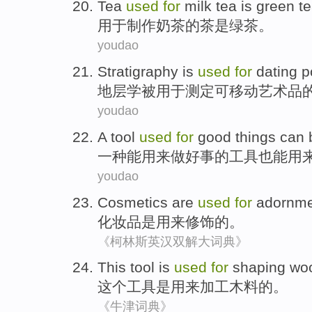
Tea
used
for
milk
tea
is
green
t
用于
制作
奶茶
的
茶
是
绿茶
。
youdao
Stratigraphy
is
used
for
dating
p
地层学
被
用于
测定
可移动
艺术品
youdao
A
tool
used
for
good things
can 
一种
能用
来
做好事
的
工具
也能用
youdao
Cosmetics
are
used
for
adornm
化妆品
是
用来
修饰
的。
《柯林斯英汉双解大词典》
This
tool
is
used
for
shaping wo
这个
工具
是
用来
加工
木料
的。
《牛津词典》