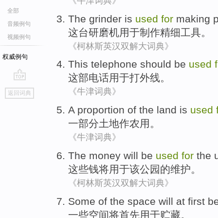
《牛津词典》
全部
The
grinder
is
used
for
making
p
音频例句
这
台研磨
机
用于
制作
精细
工具。
视频例句
《柯林斯英汉双解大词典》
权威例句
This
telephone
should be
used
这部
电话
用于
打外线
。
go
《牛津词典》
返回词典
top
A proportion
of the
land
is
used
一部分
土地
作农用
。
《牛津词典》
The
money
will be
used
for
the
这些
钱
将
用于
该
公园
的
维护
。
《柯林斯英汉双解大词典》
Some
of the
space
will
at first
b
一些
空间
将
首先
用于
贮藏
。