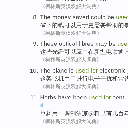
《柯林斯英汉双解大词典》
The
money
saved
could be
use
省
下的
钱
可以
用于
更
需要帮助
的
《柯林斯英汉双解大词典》
These
optical fibres
may be
use
这些
光纤
可以
应用
在
新型
电话通
《柯林斯英汉双解大词典》
The
plane
is
used
for
electronic
这
架飞机
用于
进行
电子
干扰
和
雷
《柯林斯英汉双解大词典》
Herbs
have
been
used
for
centu
草药
用于
调制
清凉饮料
已有
几百
《柯林斯英汉双解大词典》