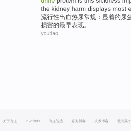
urine
protein
is
this sickness
imp
the kidney
harm
displays
most e
流行性
出血热
尿
常规
：
显着
的尿
损害
的
最早
表现
。
youdao
关于有道
Investors
有道智选
官方博客
技术博客
诚聘英