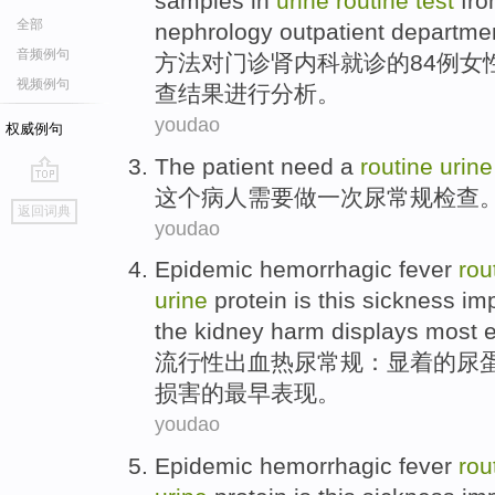
samples
in
urine
routine
test
fro
全部
nephrology
outpatient
departme
音频例句
方法
对
门诊
肾
内科
就诊
的
84例
女
视频例句
查
结果
进行
分析。
youdao
权威例句
The
patient
need
a
routine
urine
这个
病人
需要
做
一次
尿
常规
检查
go
返回词典
top
youdao
Epidemic
hemorrhagic fever
rou
urine
protein
is
this sickness
imp
the kidney
harm
displays
most e
流行性
出血热
尿
常规
：
显着
的尿
损害
的
最早
表现
。
youdao
Epidemic
hemorrhagic fever
rou