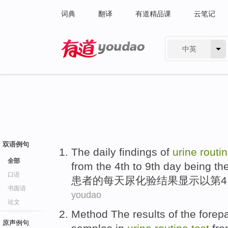
词典
翻译
有道精品课
云笔记
中英
有道 - 网易旗下搜索
双语例句
The
daily
findings of
urine
routi
全部
from the
4th
to
9th
day being
th
口语
患者
的
每天
尿
化验结果
显示
以
第4
书面语
youdao
论文
Method
The results
of
the
forepa
原声例句