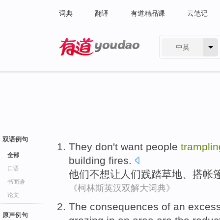
词典
翻译
有道精品课
云笔记
中英
有道 - 网易旗下搜索
双语例句
They
don't want
people
tramplin
全部
building fires
.
口语
他们
不想
让
人们
践踏
草地
、
搭
帐
书面语
《柯林斯英汉双解大词典》
论文
The
consequences
of
an
excess
原声例句