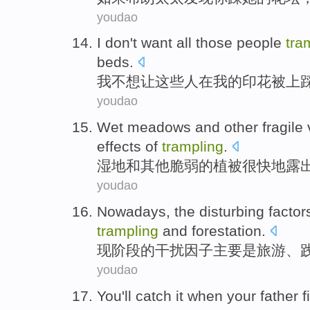
youdao
I
don't want
all
those
people
tra
beds.
我
不想
让
这些
人
在
我
的印花被上
youdao
Wet meadows
and
other
fragile
effects
of
trampling
.
湿地
和
其他
脆弱
的
植被
很快地
露
youdao
Nowadays
,
the
disturbing
factor
trampling
and
forestation
.
现阶段
的
干扰
因子
主要
是
旅游
、
youdao
You
'll catch it
when
your
father
f