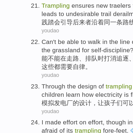
Trampling
ensures
new
traelers
leads
to undesirable
trail
derailm
践踏
会引导
后来者
沿着
同一
条路
youdao
Can
't be able
to walk in
the
line
the
grassland
for self-discipline
能
不能
在走路、
排队
时打消
追逐
这些
都需要自律。
youdao
Through the
design
of
trampling
children
learn
how
electricity
is
模拟
发电厂
的
设计
，
让
孩子们
可
youdao
I
made effort on effort, though i
afraid
of
its
trampling
fore-feet.