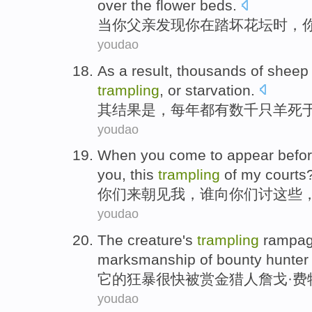
over
the
flower beds.
当
你
父亲
发现
你
在踏坏花坛时，
youdao
As a
result
,
thousands of
sheep
trampling
,
or
starvation
.
其结果是
，
每年
都有
数千
只羊
死
youdao
When
you
come to
appear
befo
you,
this
trampling
of
my
courts
你们
来
朝见
我
，
谁
向
你们讨
这些
youdao
The
creature
's
trampling
rampa
marksmanship
of
bounty
hunter
它
的
狂暴
很快被
赏金
猎人
詹戈·
费
youdao