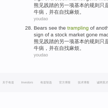
熊
见
践踏
的
另一项
基本
的
规则
只
牛病
，
并
在
自找
麻烦。
youdao
Bears
see
the
trampling
of
anot
sign
of a
stock market
gone
ma
熊
见
践踏
的
另一项
基本
的
规则
只
牛病
，
并
在
自找
麻烦。
youdao
关于有道
Investors
有道智选
官方博客
技术博客
诚聘英