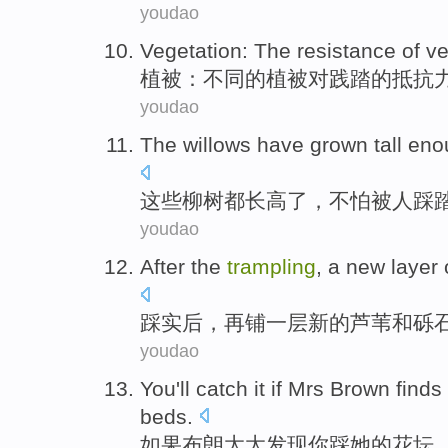
youdao
Vegetation
:
The
resistance
of
ve
植被
：
不同
的
植被
对
践踏
的
抵抗
youdao
The
willows
have
grown tall en
这些
柳树
都
长高
了，不怕被人
踩
youdao
After
the
trampling
,
a
new
layer
踩
实
后
，再铺
一
层
新的
芦苇
和
砾
youdao
You
'll
catch it
if
Mrs
Brown
finds
beds
.
如果
布朗
太太
发现
你
踩
她
的花坛