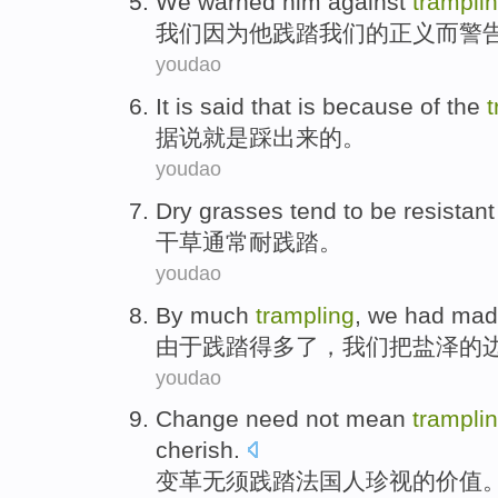
We
warned
him
against
trampli
我们
因为
他
践踏
我们的
正义
而
警
youdao
It is said that
is
because
of the
t
据说
就是
踩出来
的
。
youdao
Dry grasses
tend
to be
resistant
干草
通常
耐
践踏
。
youdao
By
much
trampling
,
we
had mad
由于
践踏
得多了
，
我们
把盐泽的
youdao
Change
need not
mean
trampli
cherish
.
变革
无须
践踏
法国人
珍视
的
价值