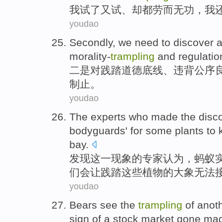
我
试了又试、却
都劳而无功
，我
youdao
Secondly
, we
need
to
discover
a
morality-
trampling
and
regulatio
二
是对践踏道德底线、
违背公序
制止
。
youdao
The
experts
who made
the disc
bodyguards
' for
some
plants
to
bay.
发现
这
一现象
的
专家
认为
，
蚂蚁
们
会
让
践踏
这些植物的大象无法
youdao
Bears
see
the
trampling
of
anot
sign
of a
stock market
gone
ma