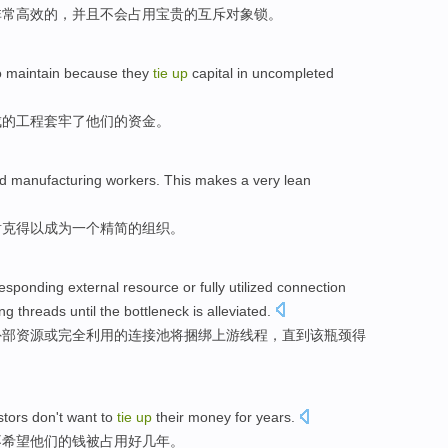
非常
高效
的，
并且
不会
占用
宝贵的
互斥对象
锁
。
o
maintain
because
they
tie
up
capital
in uncompleted
成的工程
套牢了
他们
的
资金
。
d
manufacturing
workers
.
This
makes
a
very
lean
耐克得以成为
一
个
精简
的组织。
responding
external
resource
or
fully
utilized
connection
ng threads
until
the
bottleneck
is alleviated
.
外部
资源
或
完全
利用
的
连接
池
将
捆绑
上游
线程
，
直到
该
瓶颈
得
stors
don't
want to
tie
up
their
money
for
years
.
不
希望
他们
的
钱
被
占用
好几年。