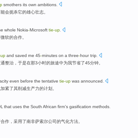
up
smothers
its
own ambitions
.
可能
会扼杀
它
的
雄心
壮志。
he
whole
Nokia
-
Microsoft
tie-up
.
与微软的
合作
。
-up
and
saved
me 45
-
minutes on a
three
-
hour
trip.
通整治，于是在那3
小时
的旅途中为我
节省
了45分钟。
acity
even
before
the
tentative
tie-up
was announced
.
就
加紧
了
其
削减
生产力
的计划。
L that
uses
the
South African
firm
's
gasification
methods
.
行合作，
采用
了
南非
萨索尔公司
的
气化
方法。