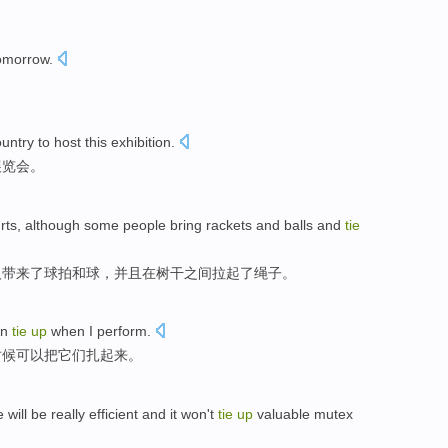
omorrow
.
ountry
to host
this
exhibition
.
展览会。
rts
,
although
some people
bring
rackets
and
balls
and
tie
人
带来了
球拍
和
球
，
并且
在树干
之间
拉
起
了
绳子
。
an
tie
up
when
I
perform
.
时候
可以
把它们扎
起来
。
e
will be
really
efficient
and
it
won't
tie
up
valuable
mutex