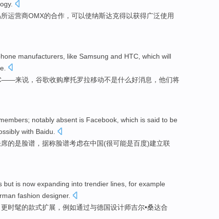
logy
.
易所
运营商
OMX
的
合作
，可以使纳斯达克得以
获得
广泛
使用
phone
manufacturers
,
like
Samsung
and HTC, which
will
le
.
C——来说，谷歌
收购
摩托罗拉移动不是什么好消息，他们
将
members
;
notably
absent
is
Facebook
,
which is said to be
ossibly
with
Baidu
.
缺席
的
是
脸谱
，
据称
脸谱
考虑在
中国
(
很可能是
百度
)建立联
s
but is
now
expanding
into trendier
lines,
for example
rman
fashion designer
.
向
更时髦的
款式
扩展
，
例如
通过
与
德国
设计师吉尔•桑达
合