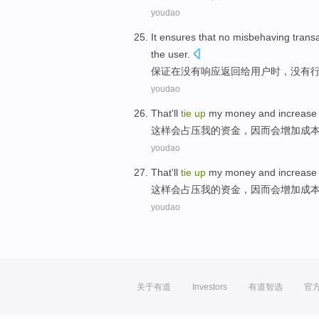
youdao
It ensures
that
no
misbehaving
trans
the
user
.
保证
在
没有
响应
返回
给
用户
时
，没有
youdao
That
'll
tie
up
my
money
and increase
这样
会
占压
我
的
资金
，
因而
会增加成
youdao
That
'll
tie
up
my
money
and increase
这样
会
占压
我
的
资金
，
因而
会增加成
youdao
关于有道
Investors
有道智选
官