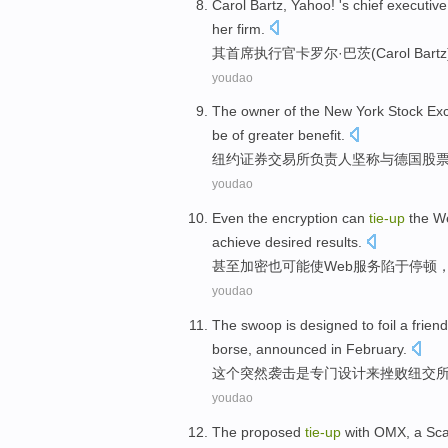
Carol
Bartz
, Yahoo! 's
chief
executive
her firm.
其
首席
执行官
卡罗尔
·巴
茨
(Carol Bartz
youdao
The
owner
of the
New York
Stock
Ex
be
of greater
benefit
.
纽约
证券
交易所
负责人
坚称
与
德国
股
youdao
Even
the
encryption
can
tie-up
the
W
achieve
desired
results
.
甚至
加密
也
可能
使
Web
服务
陷于停顿
youdao
The
swoop
is
designed
to
foil
a
friend
borse
,
announced
in
February
.
这个
突然袭击
是
专门设计
来
挫败
纽交
youdao
The proposed
tie-up
with
OMX
, a
Sca