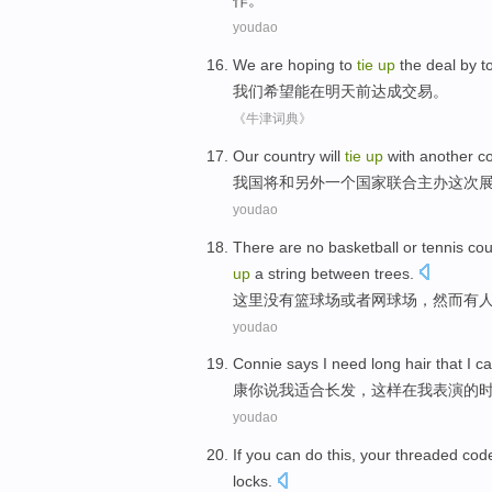
作
。
youdao
We
are
hoping
to
tie
up
the
deal
by
t
我们
希望
能
在
明天
前达成
交易
。
《牛津词典》
Our
country
will
tie
up
with
another
c
我国
将
和
另外一个
国家
联合
主办
这次
youdao
There
are no
basketball
or
tennis cou
up
a
string
between
trees
.
这里
没有
篮球场
或者
网球场
，
然而
有
youdao
Connie
says
I
need long hair
that
I
c
康
你
说
我
适合
长发
，
这样
在我
表演
的
youdao
If
you can
do
this
,
your threaded
cod
locks
.