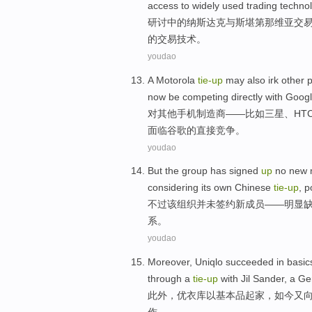
access to widely
used
trading
techno
研讨中的
纳斯达克
与
斯
堪
第那维亚
交
的
交易
技术。
youdao
A Motorola
tie-up
may also irk
other
now be
competing
directly
with
Goog
对
其他
手机
制造商
——
比如
三星
、HT
面临谷歌的
直接
竞争
。
youdao
But
the
group
has
signed
up
no
new
considering
its own
Chinese
tie-up
,
p
不过
该
组织
并未
签约
新
成员
——
明显
系。
youdao
Moreover
,
Uniqlo
succeeded
in
basic
through a
tie-up
with
Jil Sander, a
Ge
此外
，
优衣库
以
基本
品起家，
如今
又