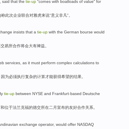
,
said that
the
tie-up
"comes with boatloads of
value
"
for
)
称
此次企业
联合
对雅虎
来说
“
意义
非凡”。
change
insists
that a
tie-up
with
the
German
bourse
would
票
交易所
合作
将
会大有
裨益
。
eb
services
,
as
it must
perform
complex
calculations
to
，
因为
必须
执行
复杂
的
计算
才能
获得希望的结果。
ly
tie-up
between
NYSE
and
Frankfurt
-
based Deutsche
所
和
位于
法兰克福
的德交所在二月
宣布
的
友好
合作
关系。
ndinavian
exchange
operator
, would offer
NASDAQ