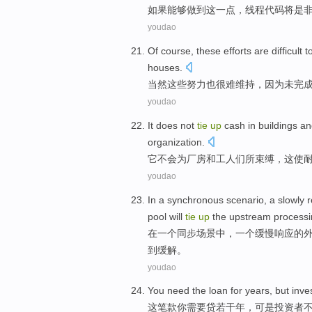
如果
能够
做到
这
一点，
线程
代码
将
是
youdao
Of course
,
these
efforts
are
difficult t
houses.
当然
这些
努力
也
很难
维持
，
因为
未完
youdao
It
does not
tie
up
cash in
buildings
an
organization
.
它
不会
为
厂房
和
工人们
所
束缚
，
这
使
youdao
In
a
synchronous
scenario
, a
slowly
pool
will
tie
up
the upstream
processi
在
一
个
同步
场景中
，一个
缓慢
响应
的
到
缓解。
youdao
You
need
the loan
for
years
,
but
inve
这笔
款
你
需要
贷
若干年
，
可是
投资者