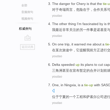
The
danger
for
Chery
is that the
tie-
全部
对于
奇瑞而言
，
危险在于
，
合作
关系
音频例句
youdao
视频例句
The
other
thing
I'm
fascinated by is
t
权威例句
我
最近非常关注
的
另
一件事是
诺基亚
youdao
go
On
one
trip
,
it
warned
me
about a
tie
返回词典
top
在
某次
旅途
中，
它
提醒
我
前方正进行交
youdao
Delta
speeded
up
its
plans
to cut
cap
三角洲
甚至
在
宣布
暂定
的合并
计划
前
youdao
One, in
Ningxia
, is
a
tie-up
with SASO
位于宁夏
的
一个
工程
和
萨索尔
公司
进
youdao