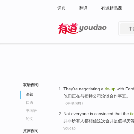
词典
翻译
有道精品课
中
有道 - 网易旗下搜索
双语例句
They
're
negotiating
a
tie-up
with
For
全部
他们
正在
与
福特公司
洽谈
合作
事宜。
口语
《牛津词典》
书面语
Not
everyone
is
convinced that
the
ti
论文
并非
所有人
都
相信
这次
合并
是
值得庆
youdao
原声例句