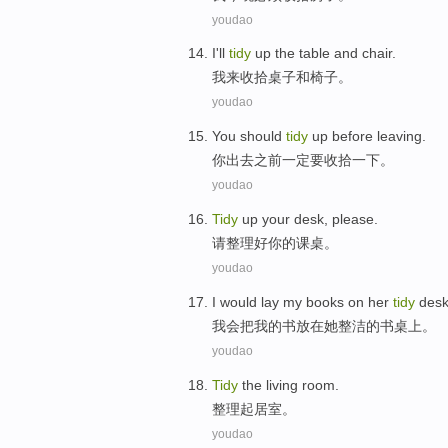
youdao
I
'll
tidy
up
the table
and
chair
.
我
来
收拾
桌子
和
椅子
。
youdao
You
should
tidy
up
before
leaving
.
你
出去
之前
一定要收拾
一下。
youdao
Tidy
up
your
desk
,
please
.
请
整理
好
你
的
课桌
。
youdao
I would
lay
my
books
on
her
tidy
des
我会
把
我
的
书
放在
她
整洁
的
书桌上
。
youdao
Tidy
the living room
.
整理
起居室
。
youdao