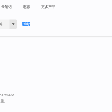
云笔记
惠惠
更多产品
英
partment
.
寓里。