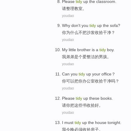
Please
tidy
up
the classroom
.
请
整理
教室
。
youdao
Why
don't
you
tidy
up
the
sofa
?
你
为什么
不
把沙发
收拾
干净？
youdao
My
little brother
is a
tidy
boy
.
我
弟弟
是个
爱整洁
的
男孩
。
youdao
Can
you
tidy
up
your
office
？
你
可以
把
你
办公室
收拾
干净吗？
youdao
Please
tidy
up
these
books
.
请你
把
这些
书
收拾
好。
youdao
I
must
tidy
up
the
house
tonight
.
我
今晚
必须
收拾
房子
。