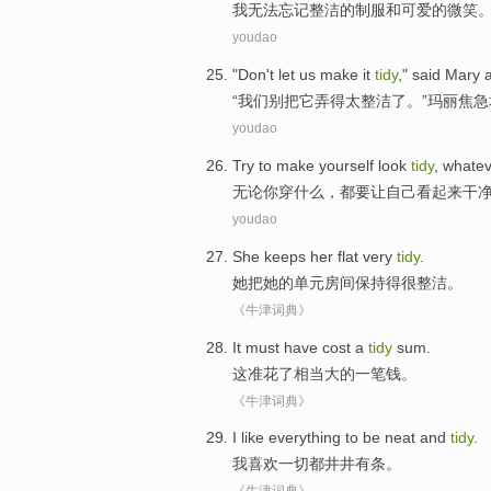
我
无法
忘记
整洁
的
制服
和
可爱的
微笑
youdao
"
Don't
let
us
make
it
tidy
,"
said
Mary
“
我们
别
把
它
弄得太整洁了
。”
玛丽
焦急
youdao
Try to
make
yourself
look
tidy
,
whatev
无论
你
穿
什么，都
要
让
自己
看起来
干
youdao
She
keeps
her
flat
very
tidy
.
她
把
她
的
单元房间
保持得
很
整洁。
《牛津词典》
It
must have
cost
a
tidy
sum
.
这
准
花
了相当大的
一
笔
钱。
《牛津词典》
I
like
everything
to be neat and
tidy
.
我
喜欢
一切都
井井有条
。