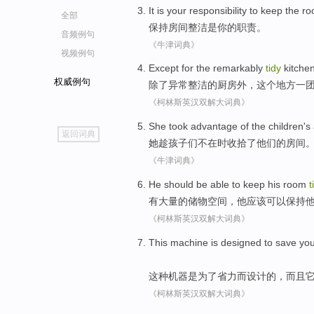
It is
your
responsibility
to keep
the r
全部
保持
房间
整洁
是
你
的
职责
。
音频例句
《牛津词典》
视频例句
Except for
the remarkably
tidy
kitche
权威例句
除了
异常
整洁
的
厨房外
，
这个
地方
一
《柯林斯英汉双解大词典》
go
She
took advantage
of the
children
's
返回词典
top
她
趁
孩子们
不在
时
收拾
了
他们
的
房间
《牛津词典》
He
should be
able to
keep
his
room
t
有
大量
的
储物
空间
，
他
应该
可以
保持
《柯林斯英汉双解大词典》
This
machine
is
designed
to save
yo
这种
机器
是
为了
省力
而设计
的，
而且
《柯林斯英汉双解大词典》