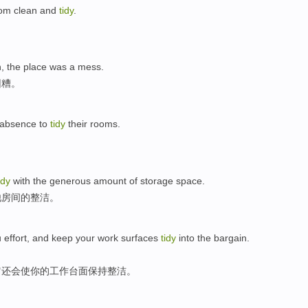
oom
clean and
tidy
.
n
,
the
place
was a mess
.
团糟
。
 absence
to
tidy
their
rooms
.
。
idy
with
the
generous amount
of
storage
space
.
他
房间
的
整洁
。
u
effort
,
and
keep
your
work
surfaces
tidy
into the bargain.
它还会
使
你
的
工作
台面
保持整洁
。