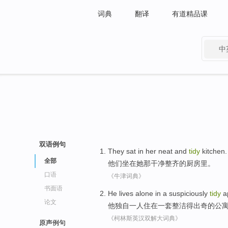
词典
翻译
有道精品课
中
有道 - 网易旗下搜索
双语例句
They
sat in
her
neat
and
tidy
kitchen
.
全部
他们
坐在
她
那干净
整齐
的
厨房里
。
口语
《牛津词典》
书面语
He
lives alone
in
a
suspiciously
tidy
a
论文
他
独自
一人住
在
一
套
整洁
得
出奇
的公
《柯林斯英汉双解大词典》
原声例句