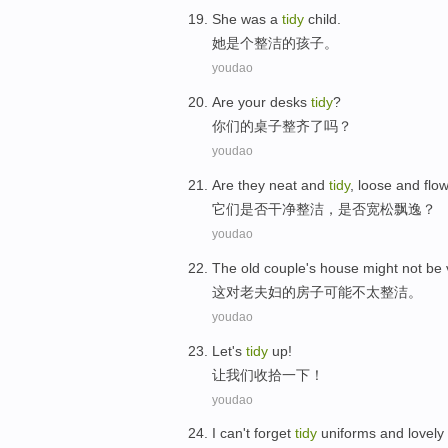
She
was a
tidy
child
.
她
是个
整洁
的
孩子
。
youdao
Are
your
desks
tidy
?
你们
的
桌子
整齐了
吗？
youdao
Are they
neat
and
tidy
,
loose
and flo
它们
是否干净
整洁
，
是否宽松
飘逸
？
youdao
The
old
couple
's
house
might
not
be 
这对
老
夫妇
的
房子
可能
不
太
整洁
。
youdao
Let
's
tidy
up
!
让
我们收拾一下！
youdao
I
can't
forget
tidy
uniforms
and
lovely