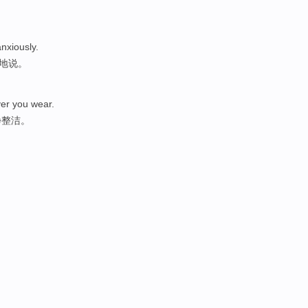
。
anxiously
.
地
说
。
er
you
wear
.
净整洁
。