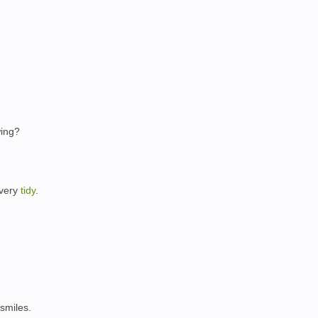
wing
?
very
tidy
.
smiles
.