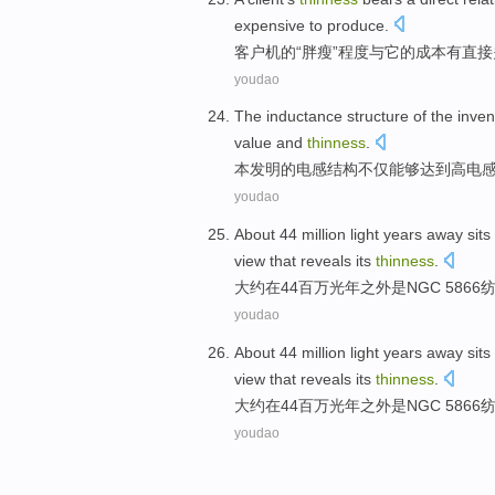
expensive
to
produce.
客户机
的
“
胖瘦
”程度
与
它
的
成本
有
直接
youdao
The
inductance
structure
of
the
inven
value
and
thinness
.
本发明
的
电感
结构
不仅
能够
达到
高
电
youdao
About
44 million
light years
away
sits
view that
reveals
its
thinness
.
大约在
44百万
光年
之外
是NGC
5866
youdao
About
44 million
light years
away
sits
view that
reveals
its
thinness
.
大约在
44百万
光年
之外
是NGC
5866
youdao