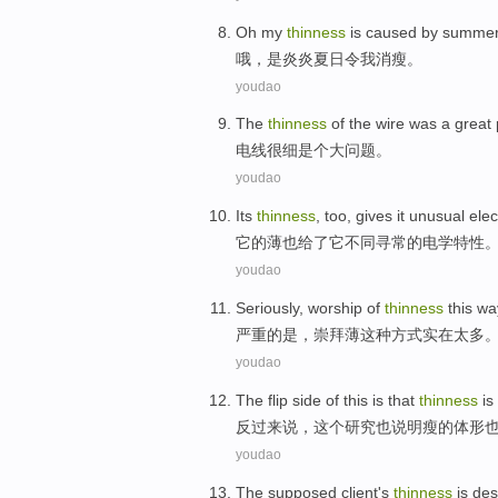
Oh
my
thinness
is
caused by summe
哦
，
是
炎炎
夏日令
我
消瘦
。
youdao
The
thinness
of the wire
was a
great
电线
很细
是个
大
问题。
youdao
Its
thinness
, too,
gives
it
unusual
elec
它
的
薄
也
给了
它
不同寻常的
电学
特性
youdao
Seriously
,
worship
of
thinness
this
wa
严重
的
是
，
崇拜
薄
这种
方式
实在太多
youdao
The flip side
of
this
is
that
thinness
is
反过来
说，
这个
研究也
说明
瘦
的
体形
youdao
The
supposed
client
's
thinness
is
des