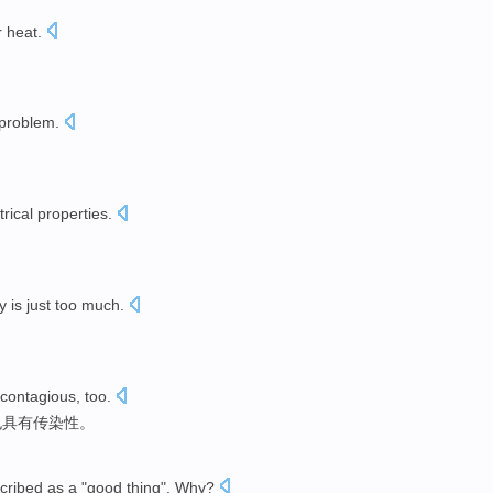
r
heat.
problem
.
trical
properties
.
。
y
is just too
much.
。
 contagious
,
too
.
也
具有
传染性。
cribed
as a
"
good
thing
".
Why
?