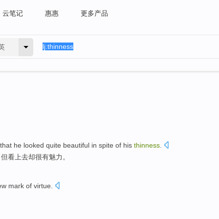
云笔记
惠惠
更多产品
英
that
he
looked
quite
beautiful in spite of his
thinness
.
，
但
看上去却
很有魅力。
ew
mark
of
virtue
.
。