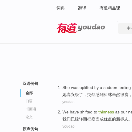
词典
翻译
有道精品课
中
有道 - 网易旗下搜索
双语例句
She
was uplifted
by a
sudden
feeling
全部
她
高兴
极了
，
突然
感到
科林虽然
很
瘦
口语
youdao
书面语
We
have
shifted to
thinness
as our
n
论文
我们
已经
转而
把
瘦
当成优点
的
新
标志
youdao
原声例句