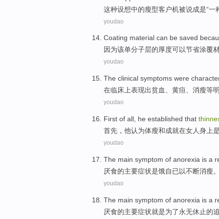
这种
设想
中的
瘦型
客户机
被
说
成
是
“一
youdao
Coating
material
can be
saved
becau
因为
该
单
分子
层
的
厚度
可以
节省
涂覆
youdao
The
clinical
symptoms
were characte
在
临床上
表现
出
贫血、
黄疸
、消瘦等
youdao
First
of all,
he
established
that
thinne
首先
，
他
认为
体
瘦
和
成就
在
女人
身上
youdao
The
main
symptom
of
anorexia
is
a r
厌食
的
主要
症状
是
饿
自已
以
不断
消瘦
youdao
The
main
symptom
of
anorexia
is a
r
厌食
的
主要
症状
就是为了永
无休止
的