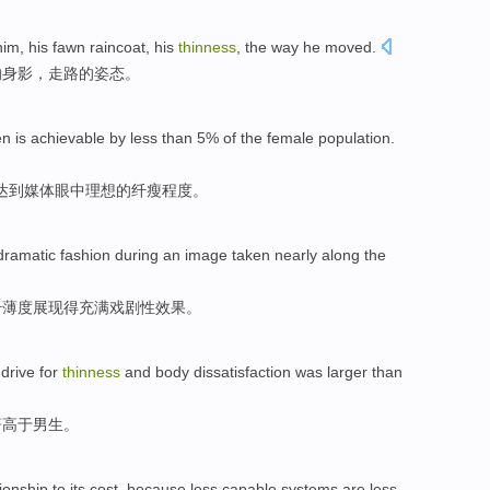
him
, his
fawn
raincoat
,
his
thinness
,
the
way he moved.
的身影，走路
的
姿态。
n is
achievable
by
less than
5%
of
the
female
population
.
达到
媒体
眼中
理想
的
纤瘦
程度。
dramatic fashion
during an image taken
nearly
along the
纤薄度
展现得充满
戏剧性
效果。
 drive
for
thinness
and body
dissatisfaction
was larger
than
著
高于男生。
tionship
to
its
cost
,
because
less
capable
systems
are
less