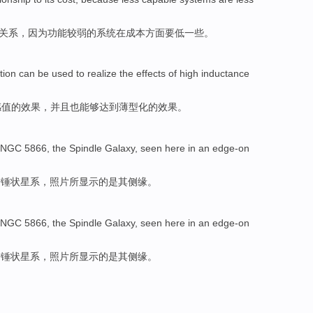
关系
，
因为
功能较弱的
系统
在
成本
方面要
低一些
。
tion
can be used to
realize
the
effects
of
high
inductance
感
值
的
效果
，
并且
也能够达到薄型化的效果。
NGC 5866, the
Spindle
Galaxy
, seen here
in an
edge-on
纺锤
状星系
，照片所
显示
的
是
其
侧
缘
。
NGC 5866, the
Spindle
Galaxy
, seen here
in an
edge-on
纺锤
状星系
，照片所
显示
的
是
其
侧
缘
。