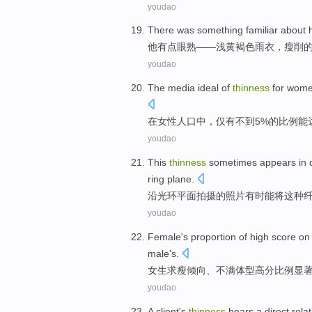
youdao
There was something
familiar
about
他
有点
眼熟
——
浅黄
褐色
雨衣
，
瘦削
youdao
The
media
ideal
of
thinness
for
wome
在
女性
人口
中
，仅有
不到
5%
的
比例能
youdao
This
thinness
sometimes
appears in
ring
plane
.
沿
光环
平面
拍摄
的照片
有时
能将
这种
youdao
Female's
proportion
of
high score on
male's
.
女生
求
瘦倾向、
不满
体型
高分
比例
显
youdao
A client
's
thinness
bears a
direct
rela