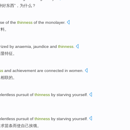
种好东西”，为什么？
se
of
the
thinness
of the
monolayer
.
材料
。
rized
by anaemia
,
jaundice
and
thinness
.
明显特征。
ss
and
achievement
are
connected
in
women
.
是
相联的。
elentless pursuit of
thinness
by
starving
yourself
.
。
elentless
pursuit
of
thinness
by
starving
yourself
.
追求
苗条
而使自己
挨饿
。