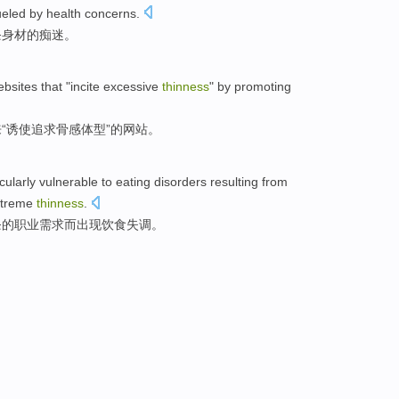
ueled by
health
concerns
.
条身材的
痴迷
。
ebsites
that "
incite
excessive
thinness
" by
promoting
来“诱使追求骨感体型”的
网站
。
cularly
vulnerable to
eating
disorders
resulting from
treme
thinness
.
条
的
职业
需求
而出现
饮食
失调
。