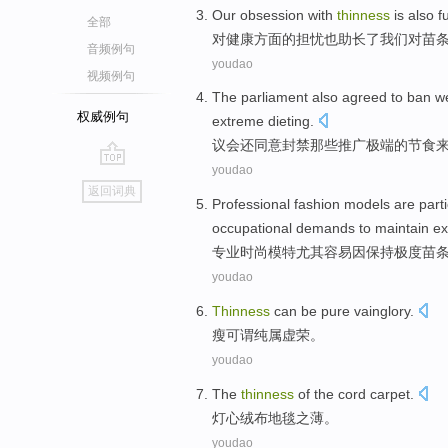
Our
obsession with
thinness
is also
f
全部
对
健康
方面的担忧
也
助长了
我们
对苗
音频例句
youdao
视频例句
The parliament
also
agreed to
ban
w
权威例句
extreme
dieting
.
议会
还
同意
封禁那些
推广
极端
的
节食
youdao
go
返回词典
top
Professional
fashion
models
are parti
occupational
demands
to maintain
ex
专业
时尚
模特
尤其
容易
因
保持
极度
苗
youdao
Thinness
can be
pure vainglory
.
瘦
可谓
纯属
虚荣。
youdao
The
thinness
of the cord
carpet
.
灯心绒
布
地毯
之薄。
youdao