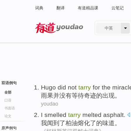
词典
翻译
有道精品课
云笔记
中英
有道 - 网易旗下搜索
双语例句
Hugo
did not
tarry
for
the
miracl
全部
雨果
并
没有
等待
奇迹
的
出现。
口语
youdao
书面语
I
smelled
tarry
melted
asphalt.
论文
我
闻到了
柏油
熔化了
的味道。
原声例句