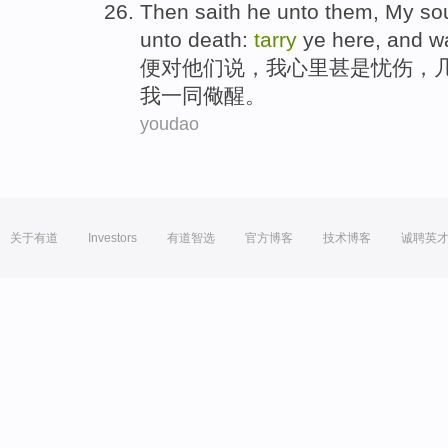
Then
saith
he
unto
them
,
My
so
unto
death
:
tarry
ye
here
,
and
w
便
对
他们
说
，
我
心里
甚
是
忧伤
，
我
一同
儆醒
。
youdao
关于有道
Investors
有道智选
官方博客
技术博客
诚聘英