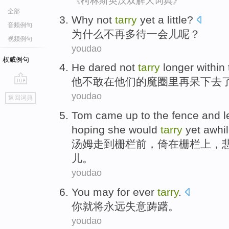
《柯林斯英汉双解大词典》
全部
Why
not
tarry
yet a little?
音频例句
为什么
不再
多待
一会儿呢？
视频例句
youdao
权威例句
He
dared not
tarry
longer
within
他
不敢
在
他们
的
魔
圈里
再呆
下去
go
youdao
返回词典
top
Tom
came up
to
the
fence
and
l
hoping
she
would
tarry
yet awhi
汤姆
走
到
栅栏
前，
倚
在
栅栏上，
儿。
youdao
You
may for
ever
tarry
.
你
就
将
永远
失意踌躇
。
youdao