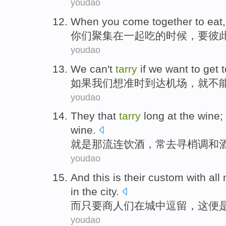
youdao
When
you
come together
to
eat
你们
聚集
在一起
吃
的
时候
，要彼
youdao
We can
't
tarry
if
we
want to
get t
如果
我们
想
准时
到达
机场
，
就
不
youdao
They
that
tarry
long at the
wine
;
wine
.
就是
那
流连
饮酒
，常
去
寻梢
调和
youdao
And
this
is
their
custom
with all
in
the
city
.
而
只要
商人们
在
城
中
逗留
，
这
便
youdao