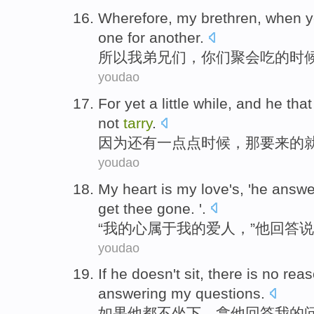
Wherefore
,
my
brethren
,
when
y
one for
another
.
所以
我
弟兄们
，
你们
聚会
吃
的
时
youdao
For
yet
a little
while
, and
he that
not
tarry
.
因为
还有
一点点
时候
，
那
要
来
的
youdao
My
heart
is my
love's
, '
he
answe
get
thee
gone
. '.
“
我
的
心
属于我的
爱人
，”
他
回答说
youdao
If
he
doesn't
sit
,
there is no
reas
answering
my
questions
.
如果
他
都
不
坐下
，拿
他
回答
我
的