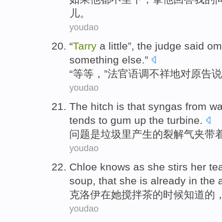
儿。
youdao
“
Tarry
a little”,
the judge
said
om
something
else.”
“等等，”
法官
语调
不祥地
对
原告
说
youdao
The hitch
is
that syngas
from
wa
tends to
gum up
the turbine
.
问题
是
垃圾
里产生
的
裂解气
夹带
youdao
Chloe
knows
as
she
stirs
her
te
soup
, that she is already
in the
a
克洛伊
在
她
搅拌
茶
的时候
知道
的
youdao