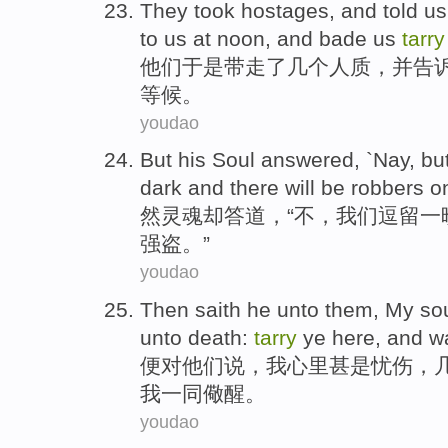
They
took
hostages
,
and
told
us
to us at
noon
, and
bade
us
tarry
他们
于是
带走了
几个人质
，
并
告
等候。
youdao
But his
Soul
answered
, `
Nay
,
bu
dark
and there
will be
robbers
on
然
灵魂
却
答道
，“
不
，
我们
逗留
一
强盗
。”
youdao
Then
saith
he
unto
them
,
My
so
unto
death
:
tarry
ye
here
,
and
w
便
对
他们
说
，
我
心里
甚
是
忧伤
，
我
一同
儆醒
。
youdao