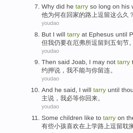
Why did
he
tarry
so
long
on his
他
为何
在
回家
的路上
逗留
这么
久
youdao
But
I
will
tarry
at
Ephesus
until
P
但
我
仍
要
在
厄弗所逗留
到
五旬节
youdao
Then
said
Joab
,
I
may
not
tarry
约押
说
，
我
不能
与
你留连
。
youdao
And he
said
,
I
will
tarry
until tho
主
说
，
我
必
等你
回来
。
youdao
Some
children
like
to
tarry
on th
有些
小孩
喜欢
在上学路上
逗留耽