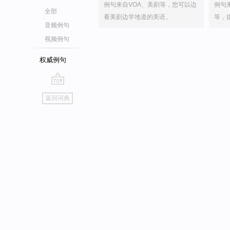
例句来自VOA、美剧等，您可以边
例句
全部
看美剧边学地道的美语。
等，
音频例句
视频例句
权威例句
go
返回词典
top