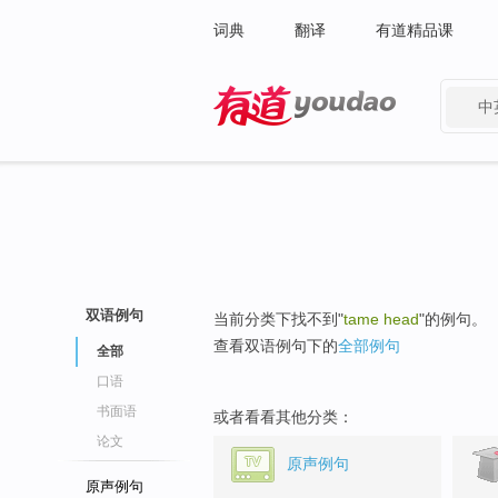
词典
翻译
有道精品课
中
有道 - 网易旗下搜索
双语例句
当前分类下找不到"
tame head
"的例句。
查看双语例句下的
全部例句
全部
口语
书面语
或者看看其他分类：
论文
原声例句
原声例句