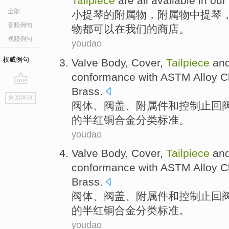
Tailpiece
are all
available
in
our
全部
小提琴
的
附属物
，附属物
中提琴
音频例句
物
都
可以
在
我们
的
商店
。
视频例句
youdao
权威例句
Valve Body
,
Cover
,
Tailpiece
an
conformance with
ASTM
Alloy
C
Brass.
go
返回词典
top
阀体
、阀
盖
、
附属
件
和
控制
止
回
的半
红铜
合金
分类
标准。
youdao
Valve Body
,
Cover
,
Tailpiece
an
conformance with
ASTM
Alloy
C
Brass.
阀体
、阀
盖
、
附属
件
和
控制
止
回
的半
红铜
合金
分类
标准。
youdao