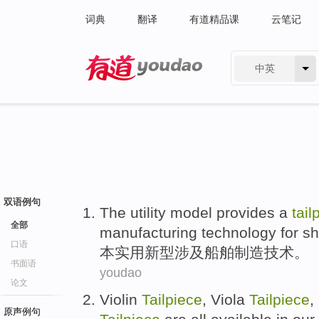
词典
翻译
有道精品课
云笔记
中英
有道 - 网易旗下搜索
双语例句
The utility
model
provides a
tail
全部
manufacturing
technology
for sh
口语
本
实用新型
涉及
船舶
制造技术。
书面语
youdao
论文
Violin
Tailpiece
,
Viola
Tailpiece
,
原声例句