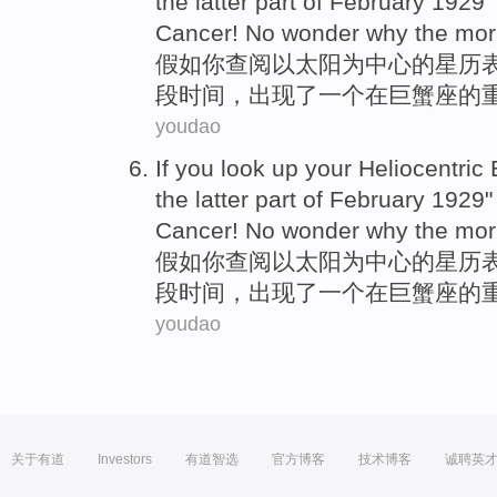
the
latter
part
of
February
1929
Cancer
! No wonder why the mor
假如
你
查阅以太阳为中心
的
星历
段
时间，
出现
了
一个
在
巨蟹座
的
youdao
If
you
look up your
Heliocentric
the
latter
part
of
February
1929
Cancer
! No wonder why the mor
假如
你
查阅以太阳为中心
的
星历
段
时间，
出现
了
一个
在
巨蟹座
的
youdao
关于有道
Investors
有道智选
官方博客
技术博客
诚聘英