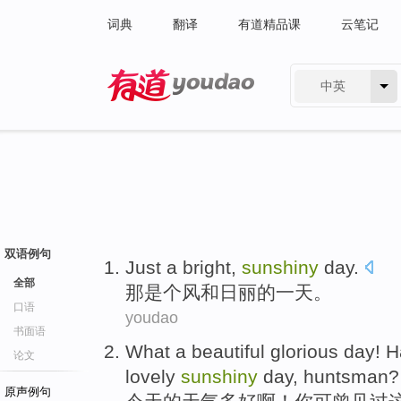
词典
翻译
有道精品课
云笔记
中英
有道 - 网易旗下搜索
双语例句
Just a bright,
sunshiny
day
.
全部
那是个
风和日丽
的
一天
。
口语
youdao
书面语
What
a beautiful
glorious
day
! 
论文
lovely
sunshiny
day,
huntsman
?
原声例句