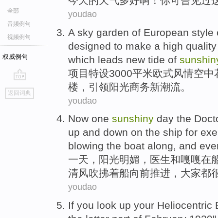
今天
的
天气多好啊！
你
可曾
见过
全部
youdao
音频例句
A
sky
garden
of
European
style
视频例句
designed to make a
high
quality
权威例句
which leads
new
tide
of
sunshin
项目特设
3000平米
欧式
风情
空中
楼
，
引领
阳光
商务
新
潮流
。
go
返回词典
top
youdao
Now
one
sunshiny
day
the
Doct
up and down
on
the
ship
for
exe
blowing
the
boat
along
, and
eve
一
天
，阳光
明媚
，
医生
和
嘎嘎
在
清风
吹拂
着
船
向前
推进，
大家都
youdao
If
you
look up your
Heliocentric