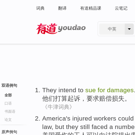
词典
翻译
有道精品课
云笔记
中英
有道 - 网易旗下搜索
双语例句
They
intend to
sue
for
damages
全部
他们
打算
起诉
，
要求
赔偿损失。
口语
《牛津词典》
书面语
America's
injured
workers
could
论文
law,
but
they
still
faced
a
numbe
原声例句