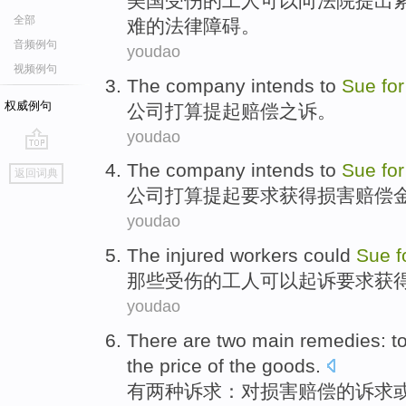
美国
受伤
的
工人
可以
向
法院
提出
全部
难
的法律障碍。
音频例句
youdao
视频例句
The company
intends to
Sue
fo
权威例句
公司
打算
提起
赔偿
之诉。
youdao
go
The company
intends to
Sue
fo
返回词典
top
公司
打算
提起
要求
获得损害赔偿
youdao
The injured
workers
could
Sue
f
那些
受伤的
工人
可以
起诉
要求
获
youdao
There are
two
main
remedies
: t
the price
of
the
goods
.
有
两种
诉求
：对
损害
赔偿
的
诉求