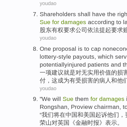
youdao
Shareholders
shall have the righ
Sue
for
damages
according
to l
股东
有权
要求
公司
依法
提起
要求
youdao
One
proposal
is
to
cap noneco
lottery-style
payouts
,
which
serv
potentiallyinjured
patients
and
t
一
项建议
就是
对
无实用价值的
损
付
，
这
成为
有受损害的
病人
和
他
youdao
"
We
will
Sue
them
for
damages
Rongshan
, Proview
chairman
, t
“
我们
将
在
中国
和
美国
起诉
他们
，
荣山
对英国《
金融
时报
》表示。