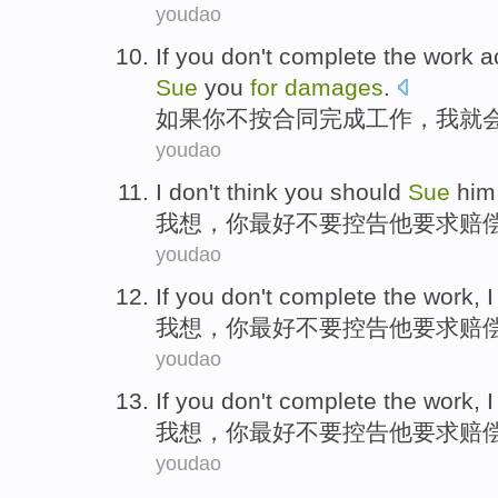
youdao
If
you
don't
complete
the
work
a
Sue
you
for
damages
.
如果
你
不
按
合同
完成
工作
，
我
就
youdao
I
don't
think
you
should
Sue
him
我
想
，
你
最好
不要
控告
他
要求
赔
youdao
If
you
don't
complete the work,
I
我
想，
你
最好
不要
控告
他
要求
赔
youdao
If
you
don't
complete the work,
I
我
想，
你
最好
不要
控告
他
要求
赔
youdao