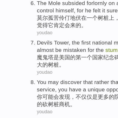
The Mole
subsided forlornly
on
control
himself
,
for
he
felt
it
sure
莫尔
孤苦
伶仃地伏
在
一个
树桩
上
觉得
它
肯定
会来的。
youdao
Devils
Tower
,
the first
national
m
almost
be
mistaken for
the
stum
魔鬼
塔
是
美国
的
第一
个
国家
纪念
大
的
树桩
。
youdao
You
may
discover
that
rather th
service
,
you
have a
unique
oppo
你
可能会
发现
，
不仅仅
是
更多
的
的
砍树桩
商机
。
youdao