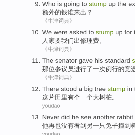
Who is going
to
stump
up the
ex
额外的
钱
谁
来
出
？
《牛津词典》
We
were asked
to
stump
up
for
人家
要
我们
出
修理费
。
《牛津词典》
The senator
gave
his standard
那位
参议员进行了一次
例行
的竞
《牛津词典》
T
here stood a big tree
stump
in 
这
片田里有个一个大树桩。
youdao
N
ever did he see another rabbit 
他
再也没有看到另一只兔子撞到
youdao