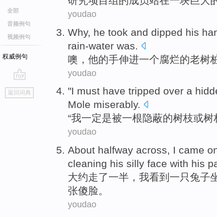
研究
项目组
的
成员
站
在
一
块巨大
全部
youdao
音频例句
Why
,
he
took and
dipped
his
ha
视频例句
rain-water was
.
权威例句
噢
，
他
的
手
伸进
一个
腐烂
的
老
树
youdao
go
"
I
must have
tripped over
a
hidd
返回词典
top
Mole
miserably
.
“
我
一定
是被
一
根
隐蔽
的
树枝
或
树
youdao
About
halfway
across,
I
came
o
cleaning
his
silly
face
with
his
p
大约
走了一半
，
我
看到
一
只兔子
张傻
脸
。
youdao