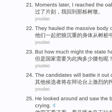
Moments
later,
I
reached
the
oa
过了
片刻，
我
回到
那
栎树墩。
youdao
They
hauled the
massive
body
他们
一起把
狼
沉重
的
身体
从
树桩
youdao
But
how
much might the
state
h
但是
国家
需要
为此
掏
多少
腰包呢
youdao
The candidates
will
battle
it
out
其他
候选者
将
在辩论台上激烈的
youdao
He
looked
around and
saw
the b
crying
.