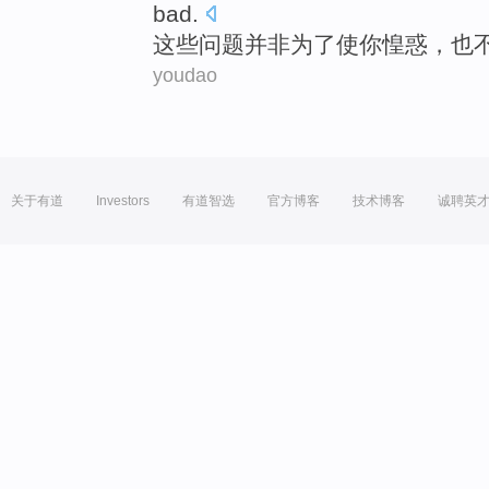
bad
.
这些
问题
并非
为了
使
你
惶惑
，
也
youdao
关于有道
Investors
有道智选
官方博客
技术博客
诚聘英