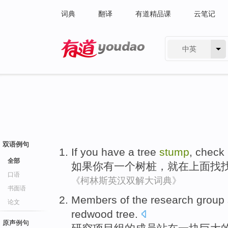
词典
翻译
有道精品课
云笔记
中英
有道 - 网易旗下搜索
双语例句
If
you
have
a
tree
stump
,
check 
全部
如果
你
有
一个
树桩
，就
在
上面找
口语
《柯林斯英汉双解大词典》
书面语
Members
of
the
research
group
论文
redwood
tree.
原声例句