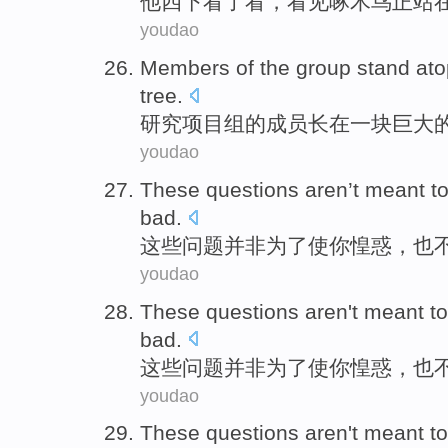
他
四下
看了看
，
看见
啄木鸟
正站
youdao
Members
of
the group stand
ato
tree.
研究项目组
的
成员
长
在
一
块巨大
youdao
These
questions
aren
’t
meant t
bad
.
这些
问题
并非
为了
使
你
惶惑
，
也
youdao
These
questions
aren
't
meant to
bad
.
这些
问题
并非
为了
使
你
惶惑
，
也
youdao
These
questions
aren
't
meant to