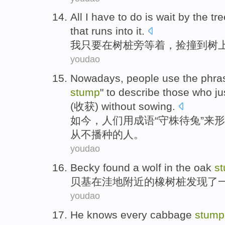
A
ll I have to do is wait by the tr
that runs into it.
我
只要在树桩旁等着，捡撞到树
youdao
N
owadays, people use the phrase
stump
" to describe those who j
(收获) without sowing.
如
今，人们用成语“守株待兔”来
从不播种的人。
youdao
Becky
found
a
wolf
in
the oak
s
贝基
在
洼地
附近
的
橡树
桩
发现
了
youdao
He
knows
every
cabbage
stump