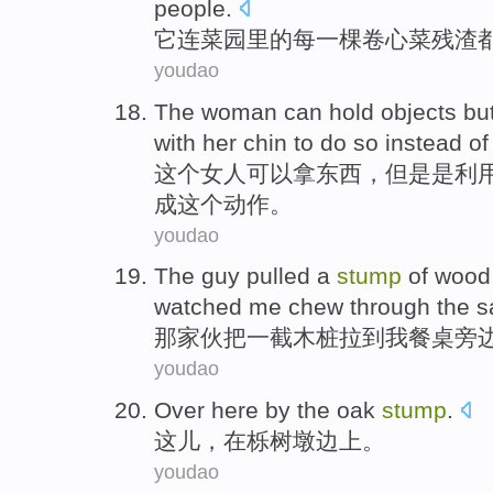
people
.
它
连
菜园里
的
每一
棵
卷心菜
残渣
youdao
The
woman
can
hold
objects
bu
with
her chin
to
do
so
instead
of
这个
女人
可以
拿
东西
，
但是
是
利
成
这个动作
。
youdao
The
guy
pulled
a
stump
of
wood
watched
me
chew
through the 
那
家伙
把
一
截木桩拉
到
我
餐桌
旁
youdao
Over here
by
the
oak
stump
.
这儿
，
在
栎树
墩边上。
youdao