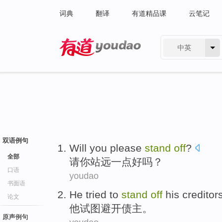
词典
翻译
有道精品课
云笔记
中英
有道 - 网易旗下搜索
双语例句
Will you please
stand
off
?
全部
请你
站
远一点好吗？
口语
youdao
书面语
He
tried to
stand
off
his creditor
论文
他
试图
避开
债主
。
原声例句