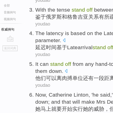
youdao
全部
With the tense
stand
off
betwee
音频例句
鉴于
俄罗斯
和
格鲁吉亚关系有所
视频例句
youdao
权威例句
The latency
is
based on
the
Lat
parameter
.
go
延迟
时间
基于
Late
arrival
stand
of
返回词典
top
youdao
It
can
stand
off
from
any hand-t
them
down
.
他们
可以
离
肉搏
单位
还有一段距
youdao
Now
, Catherine
Linton
, '
he
said,
down;
and
that will make
Mrs D
她
马上
就要
开始
实行她的威胁，