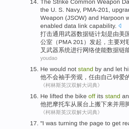
The Strike
Common
Weapon
Da
the
U. S.
Navy
,
PMA-
201,
upgra
Weapon (
JSOW
)
and
Harpoon
w
enabled
data link
capability
.
打击
通用
武器
数据
链
计划
是
由
美
公室（
PMA
201）发起，主要
对
叉
武器
系统
进行
网络
使能
数据链
youdao
He
would not
stand
by
and
let
h
他
不会
袖手旁观
，
任由
自己
钟爱
《柯林斯英汉双解大词典》
He
lifted the
bike
off
its
stand
an
他
把
摩托车
从
展台上搬下来
并用
《柯林斯英汉双解大词典》
"
I was turning the page to get re