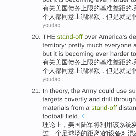
有关
美国
债务
上限
的基准差距的
个人都
同意
上调
限额
，
但是
就是
youdao
THE
stand-
off
over
America's
de
territory
:
pretty much
everyone
but
it
is
becoming
ever
harder t
有关
美国
债务
上限
的基准差距的
个人都
同意
上调
限额
，
但是
就是
youdao
In theory
,
the Army
could
use
su
targets
covertly and
drill
through
materials
from
a
stand-
off
dista
football
field.
理论上
，
美国
陆军
将
利用
该
系统
过
一个
足球场
的
距离
)的设备
对
混