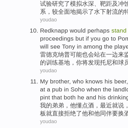
试验
研究
了
模拟
水深
、靶
距
及
冲
系，较全面地揭示了水下射流的
youdao
Redknapp
would perhaps
stand
proceedings
but
if
you
go to
Po
will
see
Tony
in among the
play
雷德克纳普
可能
也会
站
在一边来
的
训练
基地，你
将
发现
托尼
和
球
youdao
My
brother
,
who knows
his
beer
at
a pub
in Soho
when the landl
pint
that both
he
and
his
drinki
我
的
弟弟
，
他
懂点
酒
，
最近
就说
板
就直接
拒绝
了
他
和
他
同伴要
换
youdao