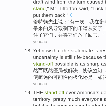
draft wind from the turn caused 
stand
," Mr. Titterton said, "Luck
put them back."
蒂
特顿先生说：“有一次，我在翻
带来的风导致剩下的乐谱从架子
住了它们，并将它们放了回去。”
youdao
Yet
now that
the
stalemate
is
re
uncertainty
is
still
rife-because 
stand-
off
possible
is
as
sharp as
然而
既然
僵局
被
解决
、
协议
签订
使
疏远
的
可能性
的
极化
还是一如
youdao
THE
stand-
off
over America’s
de
territory
:
pretty much
everyone
but
it
is
becoming
ever
harder t