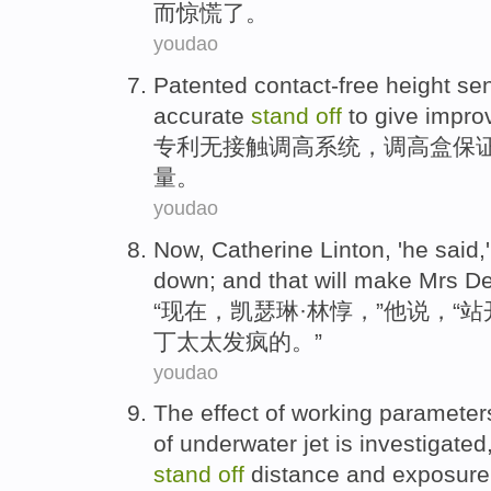
而
惊慌
了。
youdao
Patented
contact-free
height
sen
accurate
stand
off
to give
impro
专利
无接触
调
高
系统，调高
盒
保
量
。
youdao
Now
,
Catherine
Linton
, '
he
said
,
down
;
and that will
make
Mrs
D
“
现在
，
凯瑟琳
·林
惇
，”
他
说
，“
站
丁
太太
发疯的。”
youdao
The
effect
of
working parameter
of
underwater
jet
is
investigated
stand
off
distance
and
exposur