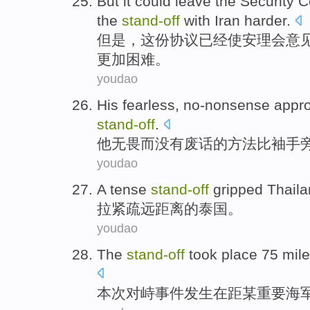
But
it could
leave the
Security C
the
stand-
off
with
Iran
harder
.
但是
，这份协议已经
使
安理会
意
更加困难
。
youdao
His
fearless
,
no-nonsense
appr
stand-
off
.
他
无畏
而没有废话的
方法
比
袖手
youdao
A tense
stand-
off
gripped
Thail
拉
紧
疏远
距离的泰国。
youdao
The
stand-
off
took place
75
mil
本次
对峙事件
发生
在距某
重要
海