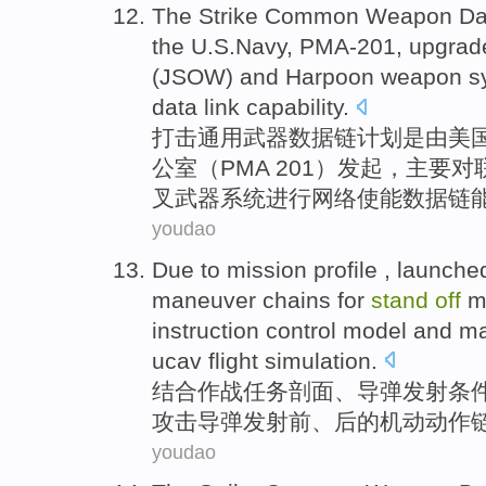
The Strike
Common
Weapon
Da
the U.S.Navy
,
PMA-
201,
upgrad
(JSOW)
and
Harpoon
weapon
sy
data
link capability.
打击
通用
武器
数据
链
计划
是
由
美
公室（
PMA
201）发起，主要
对
叉
武器
系统
进行
网络
使能
数据链
youdao
Due to
mission
profile
,
launche
maneuver
chains
for
stand
off
m
instruction control model and m
ucav
flight simulation.
结合
作战
任务
剖面
、
导弹
发射
条
攻击导弹发射前、后的
机动动作
youdao