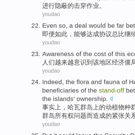
进行隐蔽的
击穿
作业。
youdao
Even
so
,
a deal
would be far
bet
即便
如此
，能够
达成
协议总
比
继
youdao
Awareness
of
the
cost
of
this
ec
人们越来越意识到
该
地区
经济
僵
youdao
Indeed
, the
flora and fauna
of
H
beneficiaries
of the
stand-
off
be
the
islands
' ownership
.
事实上
，哈瓦
群岛
上
的
动植物
种
群岛
所有权
问题而造成的紧张
关
youdao