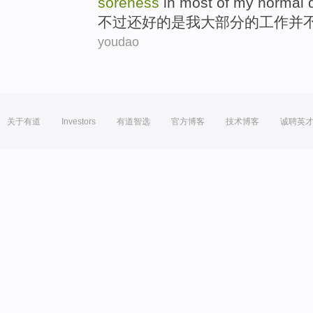
soreness
in
most
of
my normal de
不过
还好的是
我
大部分
的
工作
并
youdao
关于有道
Investors
有道智选
官方博客
技术博客
诚聘英