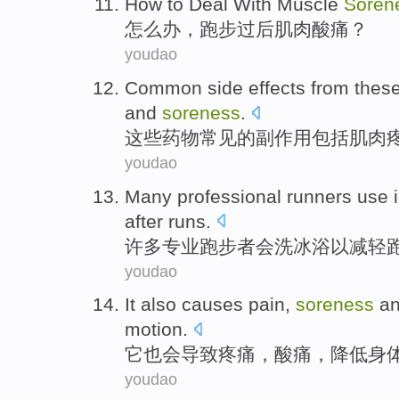
How to
Deal With
Muscle
Soren
怎么办
，
跑步
过后
肌肉
酸痛
？
youdao
Common
side effects from
thes
and
soreness
.
这些
药物
常见
的
副作用
包括
肌肉
youdao
Many
professional
runners
use
after
runs.
许多
专业
跑步
者会洗
冰
浴
以
减轻
youdao
It
also
causes
pain
,
soreness
a
motion
.
它
也
会导致
疼痛
，
酸痛
，
降低
身
youdao