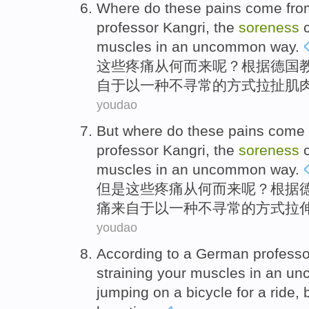
Where do
these
pains
come
fro
professor
Kangri
,
the
soreness
muscles
in
an
uncommon
way
.
这些
疼痛
从
何而
来
呢？
根据
德国
自
于以
一种
不寻常
的方式
拉扯
肌
youdao
But
where do
these
pains
come
professor
Kangri
,
the
soreness
muscles
in
an
uncommon
way
.
但是
这些
疼痛
从
何而
来
呢？
根据
痛
来自
于以
一种
不寻常
的方式
拉
youdao
According to
a
German
professo
straining
your
muscles
in
an un
jumping
on
a
bicycle
for a
ride
,