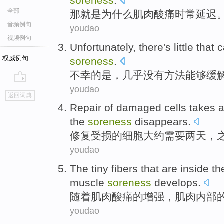
soreness
.
全部
那
就是
为什么
肌肉
酸痛
时常
延迟
音频例句
youdao
视频例句
Unfortunately
,
there's little
that
c
权威例句
soreness
.
不幸
的是，几乎
没有
方法
能够
缓
youdao
go
返回词典
top
Repair
of
damaged
cells
takes 
the
soreness
disappears
.
修复
受损
的
细胞
大约
需要
两
天
，
youdao
The
tiny
fibers
that are
inside
th
muscle
soreness
develops.
随着
肌肉
酸痛的增强，肌肉
内部
youdao