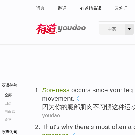
词典
翻译
有道精品课
云笔记
中英
有道 - 网易旗下搜索
双语例句
Soreness
occurs
since
your
leg
全部
movement
.
口语
因为
你
的
腿部
肌肉
不
习惯
这种
运
书面语
youdao
论文
That
's
why
there's most
often a
原声例句