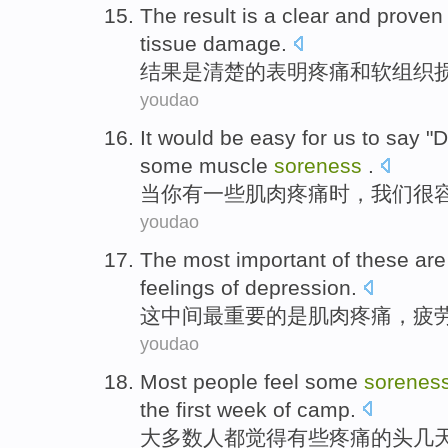
The result
is
a
clear
and
prove
tissue
damage
.
结果
是
清楚
的表明
疼痛
和
软组织
youdao
It would be easy
for
us
to
say
"
D
some
muscle
soreness
.
当
你
有
一些
肌肉
疼痛时，
我们
很
youdao
The
most
important
of
these
are
feelings
of
depression
.
这中间
最
重要
的
是
肌肉
疼痛
，
疲
youdao
Most
people
feel
some
sorenes
the
first
week
of
camp
.
大多数
人
都觉得
有些
疼痛
的
头
几