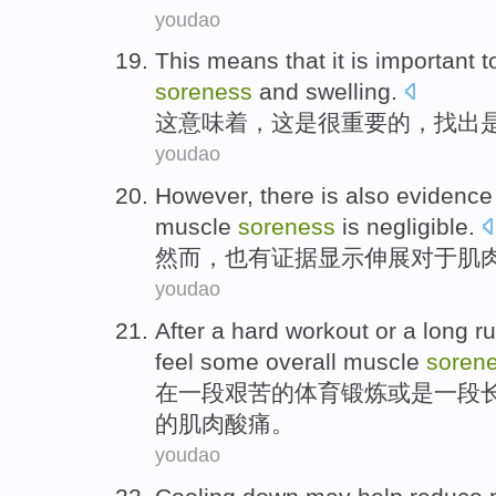
youdao
This
means that
it
is
important
t
soreness
and
swelling
.
这
意味着
，
这
是
很重要
的，
找出
youdao
However
,
there is
also
evidence
muscle
soreness
is negligible.
然而
，
也
有
证据
显示
伸展
对于肌
youdao
After
a
hard
workout
or
a
long
r
feel
some
overall
muscle
soren
在
一
段
艰苦
的
体育锻炼
或是
一
段
的
肌肉
酸痛
。
youdao