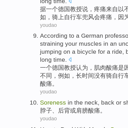
long
time
.
据
一个
德国
教授
说，
疼痛
来自
以
如
，
骑
上
自行车
兜风会疼痛，
因
youdao
According to
a
German
professo
straining your
muscles
in
an un
jumping on a
bicycle
for a
ride
,
long
time
.
一个
德国
教授
认为，
肌肉
酸痛
是
不同，
例如
，长时间
没有
骑
自行
酸痛。
youdao
Soreness
in
the
neck
,
back
or
s
脖子
、
后背
或
肩膀
酸痛
。
youdao