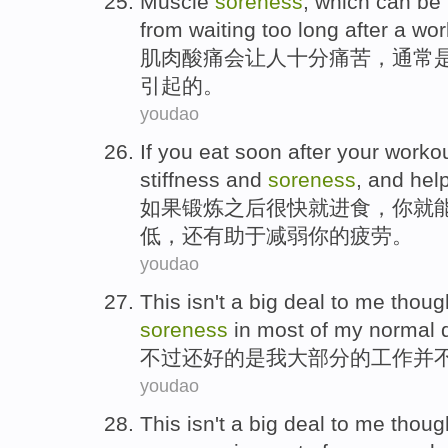
Muscle
soreness
, which
can be
from
waiting
too
long
after
a
wor
肌肉
酸痛
会
让人
十分
痛苦，
通常
引起的。
youdao
If
you
eat
soon
after
your worko
stiffness
and
soreness
,
and
hel
如果
锻炼
之后
很快
就
进食
，
你
就
低，
还
有助于
减弱
你
的
疲劳
。
youdao
This isn't a big deal to
me
thoug
soreness
in
most
of
my normal de
不过
还好的是
我
大部分
的
工作
并
youdao
This isn't a big deal to
me
thoug