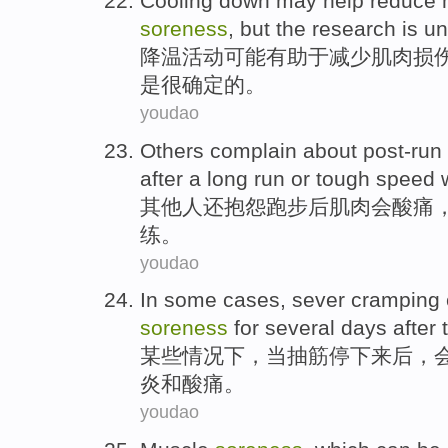
Cooling down
may
help
reduce
soreness
,
but
the research
is u
降温
活动
可能
有助于
减少
肌肉
损
是
很确定的。
youdao
Others
complain about
post-run
after a long run
or
tough
speed
其他人
还
抱怨
跑步后
肌肉
会酸痛
练
。
youdao
In some
cases
,
sever
cramping
soreness
for
several days
after
某些
情况下
，
当抽筋
停下来
后
，
炎
和
酸痛
。
youdao