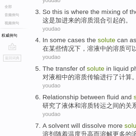
youdao
全部
So this
is
where
the
mixing
of
t
音频例句
这
是
加进来
的
溶质
混合
引起
的
。
视频例句
youdao
权威例句
In
some
cases
the
solute
can
as
在
某些
情况下
，
溶液
中的溶质
可
go
youdao
返回词典
top
The
transfer
of
solute
in
liquid 
对
液相
中的
溶质
传输
进行
了
计算
youdao
Relationship
between
fluid
and
研究
了
液体
和
溶质
转运
之间
的
关
youdao
A solvent
will
dissolve
more
sol
溶剂
随着
温度
升高而
溶解
更多
的