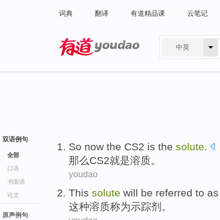
词典
翻译
有道精品课
云笔记
中英
有道 - 网易旗下搜索
双语例句
So
now the CS2
is
the
solute
.
全部
那么
CS2
就是
溶质
。
口语
youdao
书面语
This
solute
will be referred
to as
论文
这种
溶质
称为
示踪剂
。
原声例句