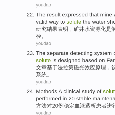
youdao
The result
expressed that
mine
valid
way
to
solute
the
water
sho
研究
结果
表明
，
矿井
水资源
化
是
径
。
youdao
The
separate
detecting
system
o
solute
is
designed
based on
Fa
文章
基于
法拉第磁光
效应
原理
，
系统
。
youdao
Methods
A
clinical
study
of
solu
performed
in
20
stable
maintena
方法
对
20例
稳定
血液
透析
患者
进
youdao