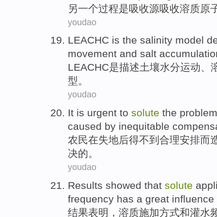
另
一个
过程
是
吸收
源
吸收
溶质
原
youdao
LEACHC
is
the
salinity
model
de
movement
and
salt
accumulatio
LEACHC
是
描述
土壤
水分
运动、
型
。
youdao
It
is
urgent
to
solute
the
proble
caused by
inequitable compens
农民
在失地后得不到合理安排而
决
的
。
youdao
Results
showed that
solute
appl
frequency
has a great
influence
结果
表明
，
溶质
施加
方式
和
灌水