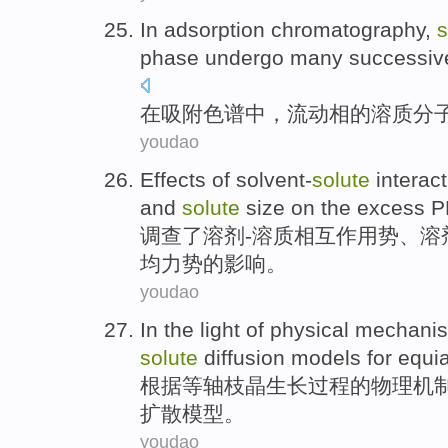
In
adsorption
chromatography
,
s
phase
undergo
many
successiv
在
吸附
色谱
中，
流动
相
的
溶质
分
youdao
Effects of
solvent-
solute
interac
and
solute
size
on
the
excess
P
调查了
溶剂
-
溶质
相互作用
势、溶
均力
势
的
影响
。
youdao
In the
light
of
physical
mechani
solute
diffusion
models
for
equi
根据
等
轴
枝
晶
生长
过程
的
物理
机
扩散
模型
。
youdao