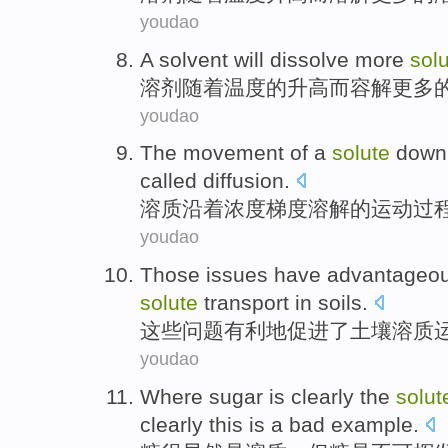
youdao
A solvent
will
dissolve
more
sol
溶剂
随着
温度
的
升高
而
容解
更多
youdao
The
movement
of a
solute
down
called
diffusion
.
溶质
沿着
浓度
梯度
溶解
的
运动
过
youdao
Those
issues
have advantageou
solute
transport
in
soils
.
这些
问题
有利
地促进了土壤
溶质
youdao
Where
sugar
is
clearly
the
solut
clearly
this
is
a
bad
example
.