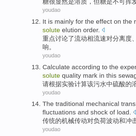
糖
很
显然
是
溶质
，
但
糖是
不可
挥
youdao
It is
mainly
for the
effect
on
the
solute
elution
order
.
重点
讨论
了
流动相流速
对
分离度
响
。
youdao
Calculate
according to
the expe
solute
quality
mark
in
this
sewa
请
根据
实验
计算
该
污水
中
硫酸
的
youdao
The
traditional
mechanical
tran
fluctuations
and
shock
of
load
.
传统
的
机械
传动
对
负荷
波动
和
冲
youdao