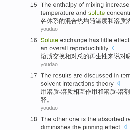
The enthalpy
of
mixing
increase
temperature
and
solute
concentr
各
体系
的
混合
热均随
温度
和
溶质
youdao
Solute
exchange
has
little
effect
an
overall
reproducibility
.
溶质
交换
相对
总的
再生性
来说
对
youdao
The
results
are discussed
in
te
solvent
interactions
theory
.
用
溶质
-溶质
相互
作用
和
溶质
-溶
释。
youdao
The other
one
is
the
absorbed
r
diminishes
the
pinning
effect
.