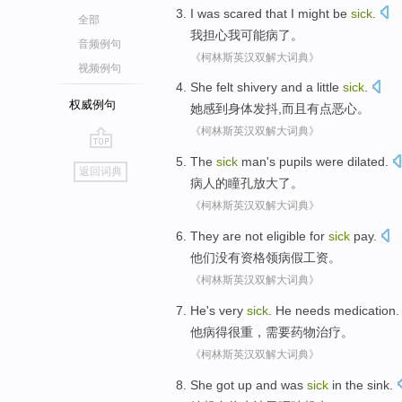
I
was
scared that
I
might be
sick
.
全部
我
担心
我
可能
病了
。
音频例句
《柯林斯英汉双解大词典》
视频例句
She
felt
shivery
and
a little
sick
.
权威例句
她
感到
身体发抖
,而且
有点
恶心。
《柯林斯英汉双解大词典》
go
The
sick
man's pupils were dilated
.
返回词典
top
病人
的
瞳孔
放大了。
《柯林斯英汉双解大词典》
They
are not
eligible
for
sick
pay
.
他们
没有
资格领
病假
工资
。
《柯林斯英汉双解大词典》
He
's very
sick
. He
needs
medication
.
他
病
得
很
重，
需要
药物治疗
。
《柯林斯英汉双解大词典》
She
got up and
was
sick
in
the sink
.