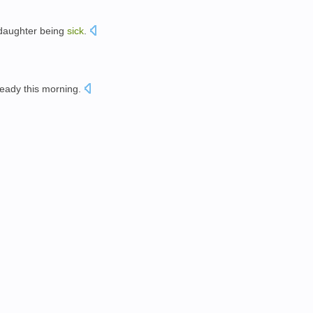
daughter
being
sick
.
ready
this morning
.
。