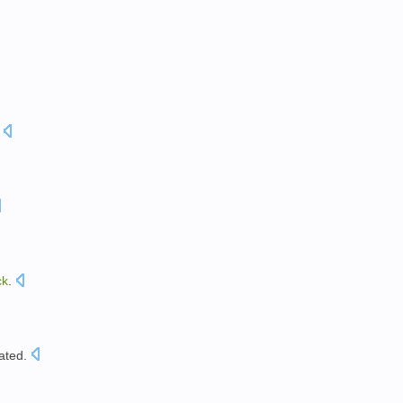
ck
.
ated
.