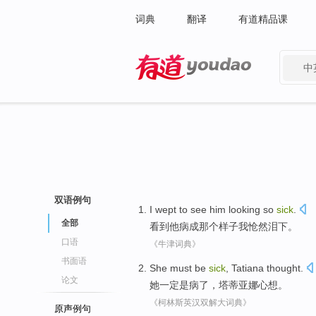
词典
翻译
有道精品课
中
有道 - 网易旗下搜索
双语例句
I
wept
to
see
him
looking so
sick
.
全部
看到
他
病
成那个样子
我
怆然泪下
。
口语
《牛津词典》
书面语
She
must
be
sick
,
Tatiana
thought.
论文
她
一定
是
病了
，
塔蒂亚娜
心想。
《柯林斯英汉双解大词典》
原声例句