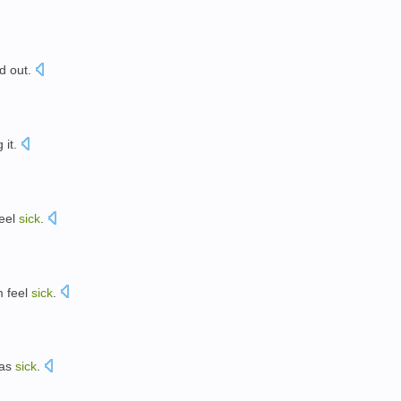
d out
.
 it.
eel
sick
.
m
feel
sick
.
as
sick
.