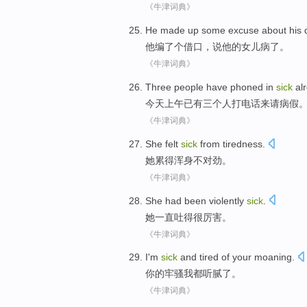
《牛津词典》
He
made up
some excuse
about
his
他
编
了个
借口
，
说
他
的
女儿
病
了。
《牛津词典》
Three
people
have
phoned
in
sick
al
今天
上午
已有
三个
人
打电话来
请
病假
《牛津词典》
She
felt
sick
from tiredness
.
她
累
得浑身不对劲。
《牛津词典》
She
had been
violently
sick
.
她
一直
吐得很
厉害。
《牛津词典》
I
'm
sick
and
tired
of
your
moaning
.
你
的
牢骚
我
都听
腻了
。
《牛津词典》