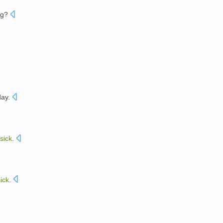
ng
?
day
.
sick
.
ick
.