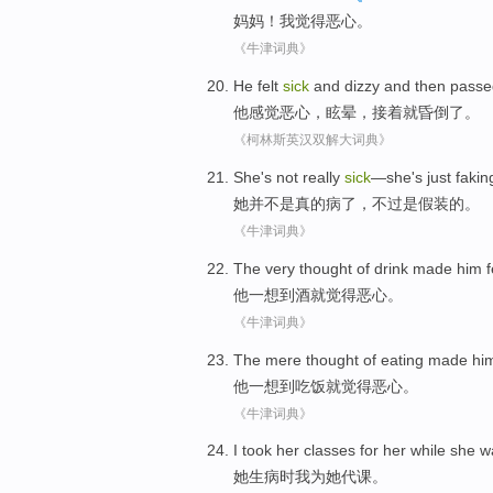
妈妈
！
我
觉得
恶心
。
《牛津词典》
He
felt
sick
and
dizzy
and
then
passe
他
感觉
恶心
，
眩晕
，
接着
就
昏倒
了。
《柯林斯英汉双解大词典》
She
's not
really
sick
—she
's just
faking
她
并
不是
真的
病了
，
不过
是假装的。
《牛津词典》
The very
thought
of
drink
made
him
f
他
一
想到
酒
就觉得
恶心
。
《牛津词典》
The mere
thought of
eating
made
hi
他
一
想到
吃饭
就觉得
恶心
。
《牛津词典》
I
took
her
classes
for
her
while
she
w
她
生病
时
我
为
她代课
。