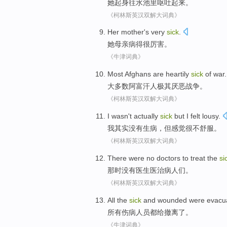
她
起身
往
水池里
呕吐
起来。
《柯林斯英汉双解大词典》
Her
mother
's very
sick
.
她
母亲
病
得
很
厉害。
《牛津词典》
Most
Afghans
are heartily
sick
of
war
.
大多数
阿富汗人
极其
厌恶战争。
《柯林斯英汉双解大词典》
I
wasn't
actually
sick
but
I
felt
lousy
.
我
其实
没有
生病
，
但
感觉
很不舒服
。
《柯林斯英汉双解大词典》
There were
no
doctors
to treat
the
si
那时
没有
医生
医治
病人
们。
《柯林斯英汉双解大词典》
All
the
sick
and wounded
were
evacu
所有
伤病
人员
都
给撤离了
。
《牛津词典》