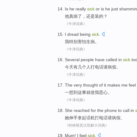
Is
he
really
sick
or is he just shammi
他
真
病了
，
还是
装的？
《牛津词典》
I
dread
being
sick
.
我
特别害怕
生病
。
《牛津词典》
Several
people
have
called
in
sick
to
今天
有几个
人
打电话
请
病假
。
《牛津词典》
The very
thought of
it
makes
me
feel
一
想到
这事
就使
我
恶心。
《牛津词典》
She
reached
for the
phone to
call
in
s
她
伸手
拿起
话机
打电话
请病假。
《柯林斯英汉双解大词典》
Mum
!
I
feel
sick
.