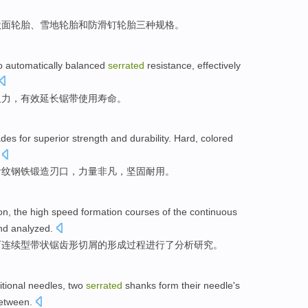
状
面轮胎、
雪地
轮胎
和
防滑
钉
轮胎
三种
规格
。
o automatically
balanced
serrated
resistance
,
effectively
阻力
，
有效
延长
锯带使用
寿命
。
des for superior
strength
and
durability
.
Hard
,
colored
齿
纹
钢铁
锻造刃口，
力量
非凡，坚固耐用。
on
,
the
high speed
formation
courses
of
the
continuous
nd
analyzed
.
下
连续
型带状
锯齿
形
切屑
的
形成
过程
进行
了分析研究。
itional
needles
,
two
serrated
shanks form their needle
's
etween
.