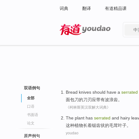
词典
翻译
有道精品课
中
有道 - 网易旗下搜索
双语例句
Bread
knives
should
have a
serrated
全部
面包
刀
的刀刃
应
带有
波浪齿。
口语
《柯林斯英汉双解大词典》
书面语
The
plant
has
serrated
and
hairy
lea
论文
这种
植物
长
着锯齿状的毛茸叶子。
youdao
原声例句