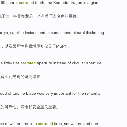
d
60
sharp
,
serrated
teeth
,
the Komodo
dragon
is
a
giant
的
牙齿
，
科莫
多
龙
是
一
个
有着
吓人名声的
巨
兽
。
rgin
,
satellite
lesions
and circumscribed
pleural
thickening
灶
，
以及
限局性胸膜增厚则仅见于MSPN。
the
little-size
serrated
aperture
instead
of
circular
aperture
代替
圆
孔光
阑的
研究
结果。
oud
of
turbine
blade was very
important
for
the
reliability
,
机
的
可靠性
、
寿命
和
安全
至关
重要
。
ce
of
winter
tires
into
serrated
tires,
snow
tires
and
non