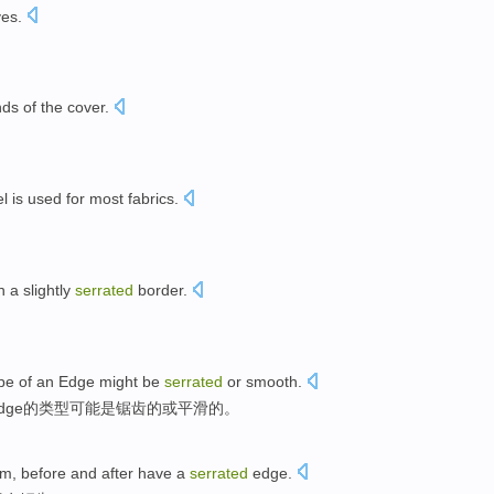
ves
.
。
nds of
the
cover
.
el
is
used for
most
fabrics
.
。
h a
slightly
serrated
border
.
pe
of
an Edge
might
be
serrated
or
smooth
.
dge
的
类型
可能
是
锯齿
的
或
平滑的。
cm
,
before and after
have a
serrated
edge
.