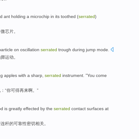
nd
ant
holding
a
microchip
in
its toothed (
serrated
)
个
微芯片
。
particle
on
oscillation
serrated
trough
during jump mode.
抛掷
运动
。
ng
apples
with a sharp,
serrated
instrument. "
You
come
：“
你
可得
再
来
啊。”
od
is greatly effected by the
serrated
contact
surfaces
at
与
连杆
的
可靠性
密切相关。