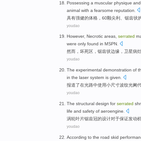
Possessing a
muscular
physique
an
animal
with a fearsome
reputation
.
具有
强健
的
体格
，
60
颗尖利
、
锯齿状
youdao
However
,
Necrotic
areas
,
serrated
ma
were only found
in MSPN
.
然而
，
坏死
区
，
锯齿状
边缘
，
卫星
病
youdao
The
experimental
demonstration of 
in
the
laser
system is given.
报道了
在
光
路中使用小尺寸波纹光
阑
youdao
The structural
design
for
serrated
shr
life
and
safety
of
aeroengine
.
涡轮叶片
锯齿
冠
的
设计
对于
保证
发动
youdao
According to
the road
skid
performan