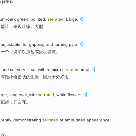
缘
有
锯齿
。
um-dark green
,
pointed
,
serrated
.
Large
.
尖
型叶，
锯齿
叶缘。大型。
adjustable
,
for
gripping and turning
pipe
.
，
一个
可调节
以
抓起或扳动管道。
l
and
cut
very
clean
with a
micro
serrated
edge
.
拥有
微小
锯齿
状的
边缘
，因此
十分
好用。
arge
,
long
oval
,
with
serrated
,
white flowers
.
有
锯齿
，开
白花
。
rently
, demonstrating
serrated
or
amputated
appearance
.
吸收。