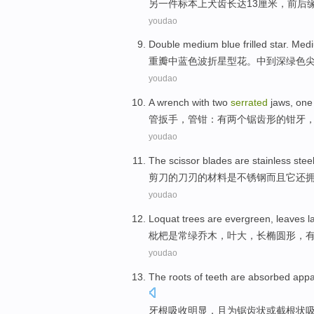
另一
件标本
上
犬齿
长达13
厘米
，
前后
youdao
Double
medium
blue
frilled
star.
Medi
重
瓣
中
蓝色
波折
星型花。中到
深绿色
youdao
A wrench
with
two
serrated
jaws
,
one
管
扳手
，管钳：
有
两个
锯齿
形的
钳牙
youdao
The
scissor
blades
are
stainless stee
剪刀
的
刀刃
的材料
是
不锈钢
而且
它还
youdao
Loquat trees
are
evergreen
,
leaves
l
枇杷
是
常绿乔木
，
叶
大
，
长
椭圆形
，
youdao
The
roots
of teeth are
absorbed
appa
牙根
吸收
明显
，且为
锯齿
状
或
截
根状