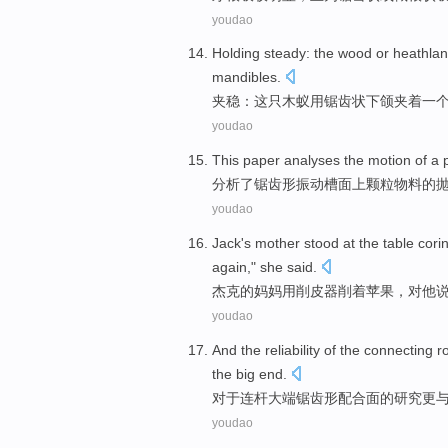
youdao
Holding
steady
:
the
wood
or heathla
mandibles
.
夹
稳
：
这
只
木
蚁
用
锯齿状
下颌
夹着
一
youdao
This paper analyses
the
motion
of
a
分析
了
锯齿
形
振动
槽面上
颗粒
物料
的
youdao
Jack
's
mother
stood at the table
cori
again
,"
she
said.
杰克
的
妈妈
用削皮器削着
苹果
，对
他
说
youdao
And
the
reliability
of
the
connecting
r
the big end.
对于
连杆
大端
锯齿
形配合
面的研究
更
youdao