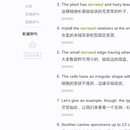
The
plant
has
serrated
and hairy
lea
全部
这
棵植物
长
着锯齿状的
毛茸茸
的叶子
音频例句
youdao
视频例句
Install
the
serrated
retainers
at the e
权威例句
在
盖
的
末端
安装
蛇
型
固定装置
。
youdao
go
The
small
serrated
edge
tracing whe
返回词典
top
大多数
面料
可用
小
的
、
锯齿
边
的
擂
盘
youdao
The
cells
have
an irregular shape
wit
细胞
的
形状
不规则，
边缘
呈锯齿状。
youdao
Let
's give
an
example
,
though
:
the
ty
尽管如此
，
让
我们来看看
一个
实例
：
E
youdao
Another
canine
specimens
up to 13