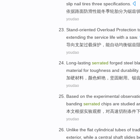
slip
nail
tires
three
specifications
.
依据
路面
防滑
性能
冬季
轮胎
分为
锯齿
youdao
Stand-oriented
Overload
Protection
t
extending
the
service life
with a
saw
.
导向
支架
过载
保护
，
能
自动
均衡
锯齿
youdao
Long-lasting
serrated
forged
steel
bla
material
for toughness and
durability
.
加
硬
材料
，
颜色鲜艳
，
坚固
耐用
。
锯
youdao
Based on
the experimental
observati
banding
serrated
chips
are studied
a
本文
根据
实验
观察
，
对
高速
切削条件
youdao
Unlike
the
flat
cylindrical tubes
of
trad
exterior
,
while
a central shaft
slides
b