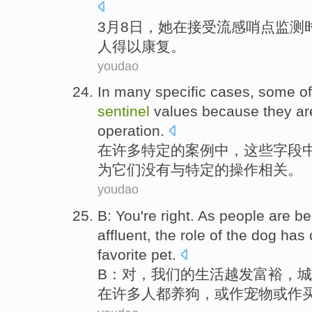
3
月
8
日，
她
在
接受
流感
哨
点
监测
人
得以康复。
youdao
In
many
specific
cases
,
some
of
sentinel
values
because
they
ar
operation
.
在
许多
特定
的
案例中
，
这些
字段
为
它们
没有
与
特定
的操作
相关
。
youdao
B
: You
're
right
. As
people
are
be
affluent
, the role
of
the
dog
has
favorite
pet
.
B
：
对
，我们
的
生活
越发
富裕，城
在
许多
人
都
养狗，或作宠物或作