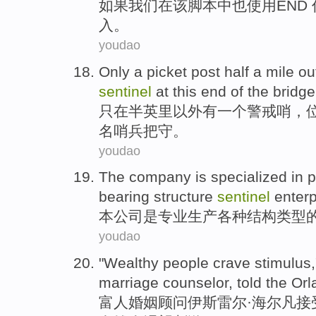
如果
我们
在该
脚本
中
也
使用
END
入
。
youdao
Only
a
picket
post
half a
mile
ou
sentinel
at
this
end
of the
bridge
只
在
半
英里以外
有
一
个
警戒
哨
，
名哨兵把守。
youdao
The company
is
specialized in
p
bearing
structure
sentinel
enterp
本
公司
是
专业
生产
各种
结构
类型
youdao
"
Wealthy
people
crave
stimulus
marriage
counselor
, told the
Orl
富人
婚姻
顾问
伊斯
雷尔·
海尔
凡接