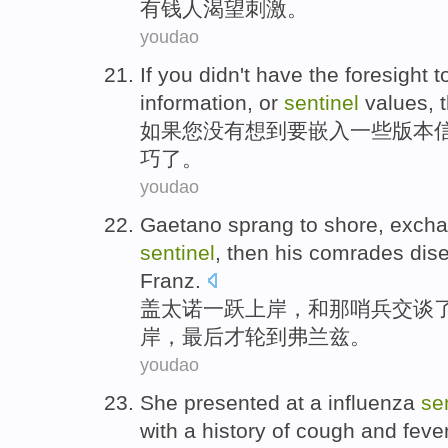
有钱人
渴望
刺激
。
youdao
If
you
didn't have
the foresight
t
information
,
or
sentinel
values
,
如果
您
没有
想到
要
嵌入
一些
版本
巧了。
youdao
Gaetano sprang
to
shore
, exch
sentinel
,
then
his
comrades
dis
Franz
.
盖太诺
一跃
上岸
，
和
那
哨兵交谈
岸
，
最后
才
轮到
弗兰兹。
youdao
She
presented
at
a influenza
se
with a
history of
cough
and
feve