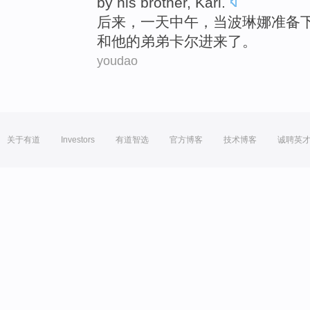
by
his
brother
,
Karl
.
后来
，
一
天中午
，
当
波琳娜
准备
和
他
的
弟弟
卡尔进来了
。
youdao
关于有道
Investors
有道智选
官方博客
技术博客
诚聘英