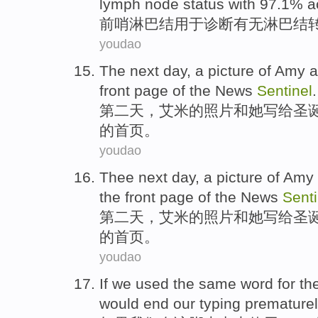
lymph
node status
with
97.1%
a
前哨淋巴结
用于
诊断
有无
淋巴结
youdao
The next
day
, a
picture
of
Amy
a
front page
of the
News
Sentinel
.
第二
天
，
艾米
的
照片
和
她
写给
圣
的
首页
。
youdao
Thee next
day
, a
picture
of
Amy
the
front page
of the
News
Senti
第二
天
，
艾米
的
照片
和
她
写给
圣
的
首页
。
youdao
If
we
used
the
same
word for
th
would
end
our
typing
prematurel