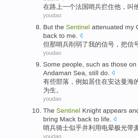
在
路上
一个
法国
哨兵
拦住
他
，
叫
youdao
But
the
Sentinel
attenuated
my
back to
me
.
但
那
哨兵
削弱了
我
的
信号
，
把
信
youdao
Some
people
,
such as
those
on
Andaman
Sea,
still
do.
有些
部落
，
例如
居住
在
安达
曼海
为生。
youdao
The
Sentinel
Knight
appears
an
bring
Mack
back to
life
.
哨兵
骑士
似乎
并
利用
电晕
极光
带
youdao