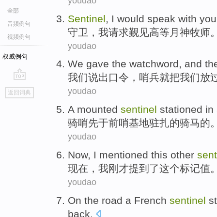
youdao
全部
Sentinel
,
I
would
speak
with yo
音频例句
守卫
，
我
请求觐见
高等
月神牧师
视频例句
youdao
权威例句
We
gave the
watchword
, and
th
我们
说出口令
，
哨兵
就
把
我们
放
go
youdao
返回词典
top
A mounted
sentinel
stationed
in
骑
哨先于
前哨
基地
驻扎
的
骑马的
youdao
Now
,
I
mentioned
this
other
sent
现在
，
我
刚才提到了
这个
标记
值
youdao
On
the road
a
French
sentinel
s
back
.