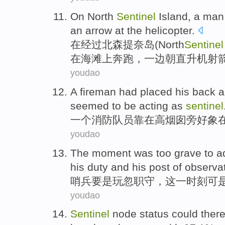
On
North
Sentinel
Island
,
a
man
an
arrow
at
the
helicopter
.
在
经过
北
森提奈
岛
(North
Sentinel
在
海滩上
奔跑
，一边
朝
直升机
射
youdao
A
fireman
had placed his back
a
seemed to be acting as
sentinel
一个
消防
队员
靠
在
高
烟囱
旁
好象
youdao
The
moment
was
too
grave
to a
his duty and his post of observa
哨兵要是玩忽职守
，
这一
时刻
可
youdao
Sentinel
node status could ther