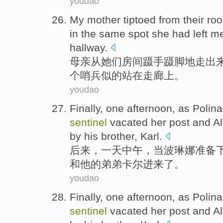
youdao
My mother
tiptoed
from
their
ro
in
the
same spot she had left
m
hallway
.
母亲
从
她们
房间
蹑手蹑脚地走出
个
哨兵似的
站
在
走廊
上。
youdao
Finally
,
one
afternoon
,
as
Polina
sentinel
vacated her post
and
A
by
his
brother
,
Karl
.
后来
，
一
天中午
，
当
波琳娜
准备
和
他
的
弟弟
卡尔进来了
。
youdao
Finally
,
one
afternoon
,
as
Polina
sentinel
vacated her post
and
A