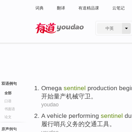
词典
翻译
有道精品课
云笔记
中英
有道 - 网易旗下搜索
双语例句
Omega
sentinel
production
begi
全部
开始
量产机械
守卫
。
口语
youdao
书面语
A
vehicle
performing
sentinel
du
论文
履行
哨兵
义务
的
交通工具
。
原声例句