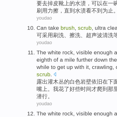
要
去掉
皮靴
上的
水渍
，可以
在
一
刷
用力擦，
直到
水渍
看不到
为止
youdao
Can
take
brush
,
scrub
,
ultra cle
可
采用
刷洗
、
擦洗
、
超声波
清洗
youdao
The
white
rock
, visible enough
eighth of a
mile
further down
the
while
to
get up with it,
crawling
,
scrub
.
露出
灌木丛
的
白色
岩壁
依旧
在下
嘴上
。
我
花
了好些时间才
爬
到
那
潜行。
youdao
The
white
rock
, visible enough