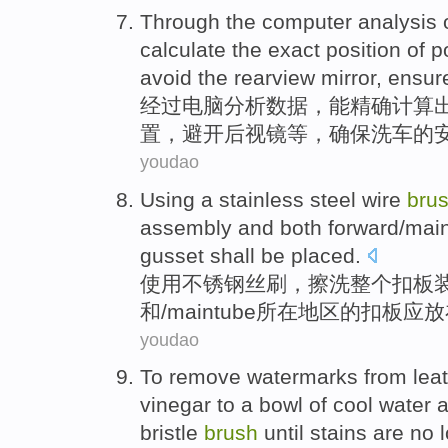
Through the
computer
analysis
calculate
the
exact
position
of
p
avoid
the
rearview mirror
,
ensur
经过
电脑
分析
数据
，
能
精确
计算
置
，
避开
后视镜
等，
确保
洗车
的
youdao
Using
a
stainless steel
wire
bru
assembly
and
both
forward
/
mai
gusset
shall be
placed
.
使用
不锈钢
丝
刷
，
擦洗
整个
扣板
和/
maintube
所在地区
的
扣板
应
放
youdao
To
remove
watermarks from leat
vinegar
to
a
bowl
of cool water
bristle
brush
until
stains
are
no l