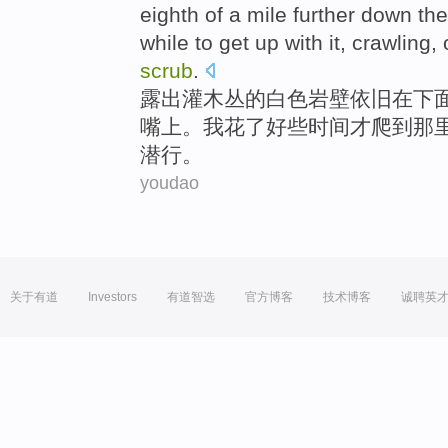
eighth of a
mile
further down
the
while
to
get up with it,
crawling
,
scrub
.
露出
灌木丛
的
白色
岩壁
依旧
在下
嘴上
。
我
花
了好些时间才
爬
到
那
潜行。
youdao
关于有道
Investors
有道智选
官方博客
技术博客
诚聘英