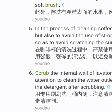
soft
brush
.
此外
，
擦洗
有
粗糙
表面
的
水果
，
youdao
In
the
process
of
cleaning
coffe
but also
to
avoid
the use of
stro
so as
to
avoid
scratching
the
su
在
咖啡
杯
的
清洗
过程
中，
严禁
使
用
强酸
、
强碱
的
清洁剂
，
以
避免
youdao
Scrub
the internal wall of
lavato
attention
to
clean
the water
outl
the
detergent
after
scrubbing
.
用
专用
刷刷洗
马桶内侧
，
注意
清
走
清洁剂
。
youdao