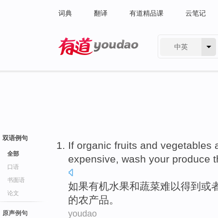
词典
翻译
有道精品课
云笔记
中英
有道 - 网易旗下搜索
双语例句
If
organic
fruits
and
vegetables
全部
expensive
,
wash
your
produce t
口语
书面语
如果
有机
水果
和
蔬菜
难以
得到
或
论文
的
农产品
。
youdao
原声例句