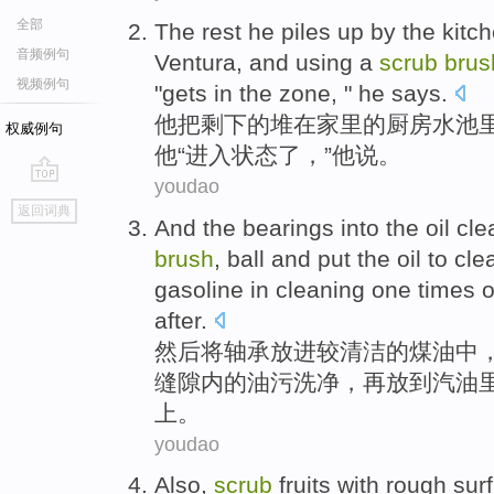
全部
The
rest
he
piles up
by
the kitc
音频例句
Ventura, and
using
a
scrub
brus
视频例句
"
gets in
the
zone
, "
he
says.
他
把
剩下
的
堆
在家里
的
厨房
水池
权威例句
他“
进入
状态
了，”他说。
youdao
go
返回词典
top
And
the
bearings
into
the
oil cl
brush
,
ball
and
put
the
oil to
cle
gasoline
in
cleaning
one
times
o
after
.
然后
将
轴承
放进
较清洁
的
煤油
中
缝隙
内
的
油污
洗
净
，
再
放到
汽油
上
。
youdao
Also
,
scrub
fruits
with
rough
sur