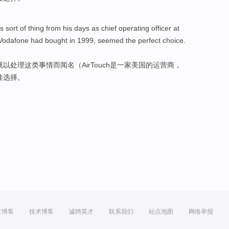
is
sort of
thing
from
his
days as chief operating officer
at
Vodafone
had
bought
in 1999,
seemed
the
perfect
choice
.
就
以
处理
这
类
事情
而闻名（AirTouch是一家
美国
的
运营商
，
佳
选择
。
方博客
技术博客
诚聘英才
联系我们
站点地图
网络举报