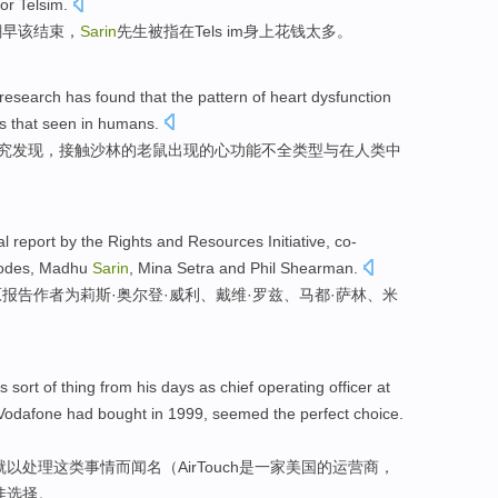
for
Telsim
.
潮
早
该
结束
，
Sarin
先生
被
指在
Tels im身上花钱太多
。
research has
found that
the pattern
of
heart dysfunction
s
that
seen
in
humans
.
究
发现
，
接触
沙林
的
老鼠
出现的心功能不全类型
与
在
人类
中
al
report
by the
Rights
and
Resources
Initiative
,
co-
odes
,
Madhu
Sarin
, Mina Setra
and
Phil
Shearman
.
原
报告作者
为
莉斯
·
奥尔
登·
威
利、戴维·
罗兹
、
马都
·萨林、米
is
sort of
thing
from
his
days as chief operating officer
at
Vodafone
had
bought
in 1999,
seemed
the
perfect
choice
.
就
以
处理
这
类
事情
而闻名（AirTouch是一家
美国
的
运营商
，
佳
选择
。