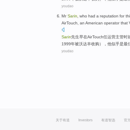
youdao
Mr
Sarin
, who
had
a reputation
for
th
AirTouch
, an
American
operator
that
Sarin
先生早
在
AirTouch
任运营主管时
1999年被
沃达丰
收购
），
他
似乎是
最
youdao
关于有道
Investors
有道智选
官