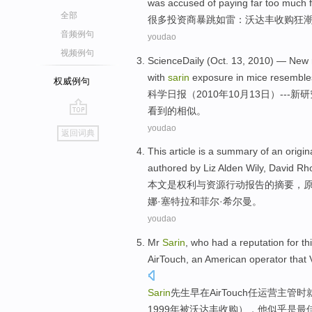
was accused
of paying far too much 
全部
很多
投资商
暴跳如雷
：
沃达丰
收购
狂
音频例句
youdao
视频例句
ScienceDaily
(
Oct.
13
, 2010) —
New
with
sarin
exposure
in
mice
resemble
权威例句
科学日报
（2010年
10
月
13
日）---
新
研
看到
的
相似
。
go
youdao
返回词典
top
This article
is
a
summary
of an
origin
authored by
Liz
Alden
Wily
, David
Rh
本文
是
权利
与
资源
行动
报告
的
摘要
，
娜·塞特拉
和
菲尔·希尔曼。
youdao
Mr
Sarin
, who
had
a reputation
for
th
AirTouch
, an
American
operator
that
Sarin
先生早
在
AirTouch
任运营主管时
1999年被
沃达丰
收购
），
他
似乎是
最