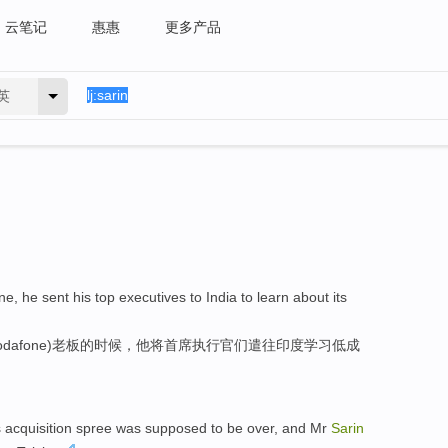
云笔记
惠惠
更多产品
英
ne
,
he
sent his top
executives
to
India
to
learn about
its
odafone)
老板
的
时候，
他
将首席
执行官们
遣往
印度
学习
低成
s
acquisition
spree
was
supposed to
be
over
, and
Mr
Sarin