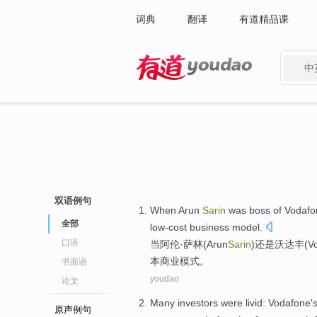
词典
翻译
有道精品课
中
有道 - 网易旗下搜索
双语例句
When
Arun
Sarin
was
boss
of
Vodafo
全部
low-cost
business
model
.
口语
当
阿伦·萨林(
Arun
Sarin
)还是
沃达丰
(V
本
商业
模式。
书面语
youdao
论文
Many
investors were
livid
:
Vodafone'
原声例句