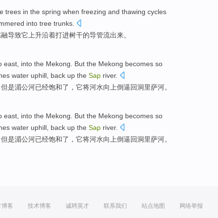
e trees
in
the
spring when
freezing and thawing cycles
mered into tree
trunks
.
冻融
导致
它
上升
沿着打进
树干
的导管
流出
来。
o east
, into the
Mekong
.
But
the Mekong
becomes
so
hes water
uphill
,
back
up the
Sap
river.
，
但是
湄公河
已经
饱和了，
它
将
河水向上倒逼
回
洞里萨河。
o east
, into the
Mekong
.
But
the Mekong
becomes
so
hes water
uphill
,
back
up the
Sap
river.
，
但是
湄公河
已经
饱和了，
它
将
河水向上倒逼
回
洞里萨河。
方博客
技术博客
诚聘英才
联系我们
站点地图
网络举报