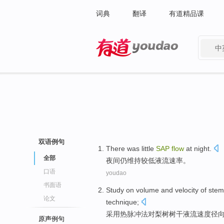
词典
翻译
有道精品课
中
有道 - 网易旗下搜索
双语例句
There was
little
SAP
flow
at
night
.
全部
夜间
仍维持较
低
液
流
速率。
口语
youdao
书面语
Study
on
volume and
velocity
of
ste
论文
technique;
采用
热脉冲法
对
梨树
树干
液
流
速度
径
原声例句