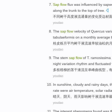
Sap
flow
flux
was
influenced by
sapw
along the
trunk
to the top
of
tree.
不同
树干
高度液流通量
的
变化
受
边材
youdao
The
sap
flow
velocity
of
Quercus
vari
tabulaeformis on
a
monthly
average
b
栓皮栎
月
平均
树干
液
流
速率
较
油松
的
youdao
The
stem
sap
flow
of
T. ramosissima
night
variation
rhythm
and
fluctuated
多枝
柽柳
的
茎
干
液
流
呈
单峰
曲线
型，
youdao
In sunshine
,
cloudy
and
rainy days
,
t
rate
were
air
temperature
,
solar
radia
晴天
、
阴天
、
雨天
影响
树干
液
流
速率
youdao
The interest phenomena
found
was t