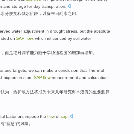
on
and
storage for day
transpiration
.
体
水分
恢复
和
储水阶段，
以
备来日
耗水
之用。
erved
water
adjustment
in
drought
stress,
but
the
absolute
ended on
SAP
flow
,
which
influenced by soil water
著，
但是
绝对
调节能力随干旱胁迫程度的增加
而
增加。
ss
and
targets
, we can
make
a
conclusion that
Thermal
chniques
on stem
SAP
flow
measurement and
calculation
析
认为
，
热
扩散
方法
将
成为
未来几年研究树木
液
流
的
重要
测算
tal
fasteners
impede
the
flow
of
sap
.
会
有
“
窒息
”的
风险
。