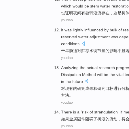
which
would be stem
water
restorati
也证明
夜间
有
微弱
液
流
存在
，
这
是
树
youdao
It was lightly
influenced
by bulk
of
res
reserved water adjustment was dep
conditions.
干旱
胁迫
对
贮存
水
调节
量
的
影响不显
youdao
Analyzing
the actual
research
progre
Dissipation
Method
will
be
the
vital
te
in the future.
对现有
的
研究
成果
和
研究
目标
进行
分
方法
。
youdao
There is
a "
risk
of
strangulation
"
if
me
如果
金属
固件
阻碍
了
树液
的
流动
，将
youdao