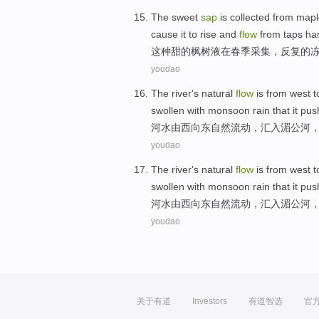
The
sweet
sap
is
collected
from mapl
cause
it
to
rise
and
flow
from taps
ham
这种
甜的
枫树液
在
春季
采集
，反复的
youdao
The
river
's
natural
flow
is
from
west
t
swollen with monsoon rain that
it
pus
河水
由
西
向东
自然
流动
，汇入
湄公河
youdao
The
river
's
natural
flow
is
from
west
t
swollen with monsoon rain that
it
pus
河水
由
西
向东
自然
流动
，汇入
湄公河
youdao
关于有道
Investors
有道智选
官