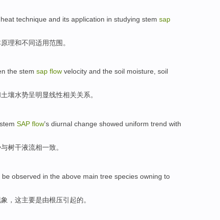
heat
technique
and
its application
in
studying stem
sap
本
原理
和
不同
适用范围。
n the stem
sap
flow
velocity
and
the
soil
moisture
, soil
和
土壤
水势
呈明显线性相关关系。
stem
SAP
flow
's diurnal
change
showed
uniform
trend
with
势
与
树干
液
流
相一致
。
d
be
observed in
the
above
main
tree
species owning
to
现象
，
这
主要
是
由
根
压
引起的。