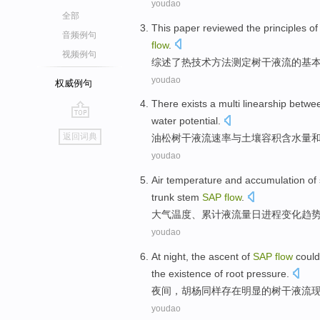
youdao
全部
This paper reviewed
the principles
of
音频例句
flow
.
视频例句
综述
了
热
技术方法
测定树干液流
的
基
youdao
权威例句
There exists a multi
linearship
betwee
water potential
.
go
返回词典
油松
树干液
流
速率
与
土壤
容积
含水量
top
youdao
Air
temperature
and
accumulation of
trunk
stem
SAP
flow
.
大气
温度
、
累计
液
流量
日
进程
变化
趋
youdao
At night
, the
ascent
of
SAP
flow
coul
the existence of
root
pressure
.
夜间
，
胡杨同样存在明显
的
树干液
流
youdao