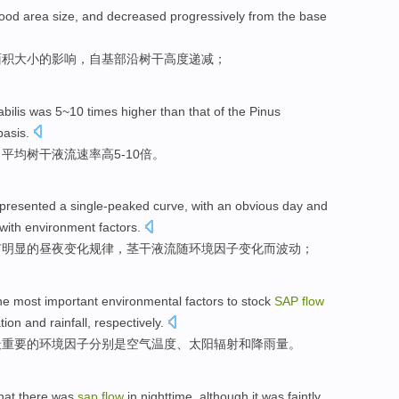
ood
area
size
, and
decreased progressively
from the
base
面积
大小
的影响，
自
基部
沿
树干
高度
递减
；
abilis was
5
~
10
times higher than that
of
the
Pinus
asis.
月平均树干
液流速率
高
5
-
10
倍。
 presented
a single-peaked
curve
,
with
an
obvious
day and
with
environment
factors
.
有
明显
的
昼夜
变化
规律，茎干液流随环境因子变化
而
波动
；
he most
important
environmental
factors
to
stock
SAP
flow
tion
and
rainfall
,
respectively
.
最
重要
的
环境
因子
分别
是
空气
温度
、
太阳
辐射
和
降雨量
。
hat
there
was
sap
flow
in nighttime
, although
it
was
faintly
,