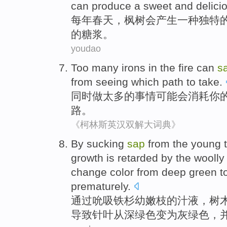
can
produce
a sweet and
delici
每年
春天
，
枫树
会产生
一种
独特
的
糖浆
。
youdao
Too many irons
in the
fire
can
s
from
seeing
which
path
to
take
.
同时做
太多
的
事情
可能会
消耗
你
路
。
《柯林斯英汉双解大词典》
By
sucking
sap
from
the
young
growth
is retarded by the
woolly
change color
from
deep
green
t
prematurely
.
通过
吮吸
铁杉幼嫩
枝
的
汁液，
树
导致
针叶
从
深绿色
变为
灰绿色
，