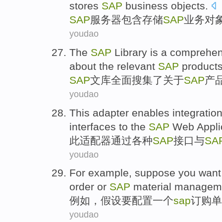
stores
SAP
business
objects
.
SAP
服务器
包含
存储
SAP
业务
对
youdao
The
SAP
Library is
a comprehen
about
the
relevant
SAP
product
SAP
文库
全面
搜集
了关于
SAP
产
youdao
This
adapter
enables
integratio
interfaces
to
the
SAP
Web Appli
此
适配器
通过
各种
SAP
接口
与
SA
youdao
For example
,
suppose you
want
order
or
SAP
material
managem
例如
，
假设
要
配置
一个
sap
订购
单
youdao