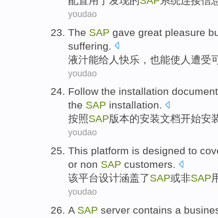
配置
用于
发现
的
SAP
系统
连接
信
youdao
The
SAP
gave great
pleasure
b
suffering
.
液汁
能给
人快乐
，
也
能使
人
遭受
youdao
Follow
the
installation
document
the
SAP
installation.
按照
SAP
版本
的
安装
文档
开始
安
youdao
This
platform
is
designed
to
cov
or
non
SAP
customers
.
该
平台
设计
涵盖
了
SAP
或
非
SAP
youdao
A
SAP
server
contains
a
busine