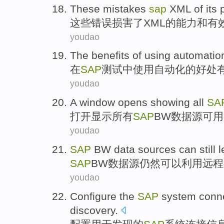
These
mistakes
sap
XML
of its
这些
错误
损害
了
XML
的
能力
和
有
youdao
The
benefits
of
using
automatio
在
SAP
测试
中
使用
自动化
的
好处
youdao
A
window
opens
showing
all
SA
打开
显示
所有
SAP
BW
数据源
可用
youdao
SAP
BW
data sources
can
still
l
SAP
BW
数据源
仍然
可以
利用
远程
youdao
Configure
the
SAP
system
conn
discovery
.