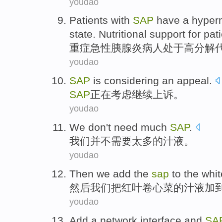
youdao
Patients with
SAP
have
a hyper
state
.
Nutritional
support
for pat
重症急性胰腺炎病人
处于
高分解
youdao
SAP
is considering
an appeal
.
SAP
正在
考虑继续上诉。
youdao
We
don't
need
much
SAP
.
我们
并不
需要
太多的
汁液
。
youdao
Then
we
add
the
sap
to
the whi
然后
我们
把
红叶
卷心菜
的汁液加
youdao
Add
a
network
interface
and
SA