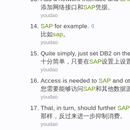
添加
网络
接口
和
SAP
凭据
。
youdao
SAP
for example
.
比如
sap
。
youdao
Quite
simply
,
just
set
DB2
on
th
十分
简单
，
只要
在
SAP
设置
上
设
youdao
Access
is
needed
to
SAP
and
o
您
需要
能够访问
SAP
和
其他
数据
youdao
That
, in turn, should
further
SAP
那样
，反过来
进一步
抑制
消费
。
youdao