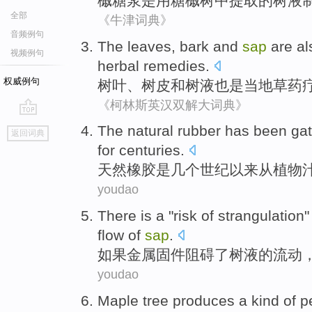
槭
糖浆
是
用
糖
槭树
中提取
的
树
液
全部
《牛津词典》
音频例句
The leaves
,
bark
and
sap
are al
视频例句
herbal
remedies
.
权威例句
树叶
、
树皮
和
树液
也是
当地
草药
《柯林斯英汉双解大词典》
go
The natural
rubber
has
been
ga
返回词典
top
for centuries
.
天然
橡胶
是
几个
世纪以来
从
植物
youdao
There is
a "
risk
of
strangulation
flow
of
sap
.
如果
金属
固件
阻碍
了
树液
的
流动
youdao
Maple tree
produces
a
kind
of
p