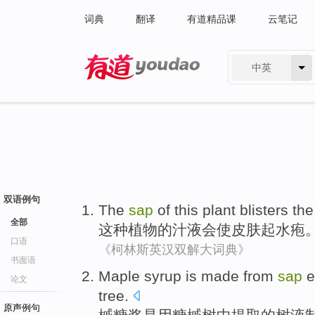
词典
翻译
有道精品课
云笔记
中英
有道 - 网易旗下搜索
双语例句
The
sap
of
this
plant
blisters
th
全部
这种
植物
的
汁液
会使皮肤
起
水疱
口语
《柯林斯英汉双解大词典》
书面语
Maple
syrup
is
made from
sap
e
论文
tree
.
原声例句