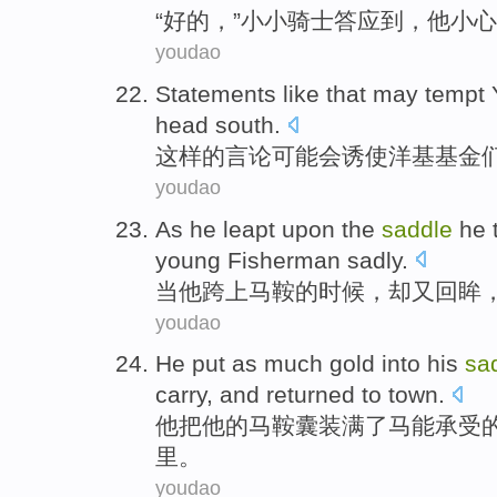
“
好的
，”小小
骑士
答应
到
，他
小心
youdao
Statements
like that
may
tempt
head
south
.
这样
的
言论
可能会
诱使
洋
基
基金
youdao
As
he
leapt upon
the
saddle
he 
young
Fisherman
sadly
.
当
他
跨上
马鞍
的时候，却又回眸
youdao
He
put
as
much
gold into
his
sa
carry, and
returned to
town
.
他
把
他
的
马鞍
囊装满了
马
能
承受
里
。
youdao