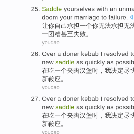
Saddle
yourselves
with
an
unma
doom
your
marriage
to
failure
.
让
你自己
承担
一个
你
无法承担无
一团糟甚至
失败
。
youdao
Over
a
doner kebab
I
resolved t
new
saddle
as
quickly
as possib
在
吃
一
个夹肉汉堡时，
我
决定
尽
新
鞍座
。
youdao
Over
a
doner kebab
I
resolved t
new
saddle
as
quickly
as possib
在
吃
一
个夹肉汉堡时，
我
决定
尽
新
鞍座
。
youdao