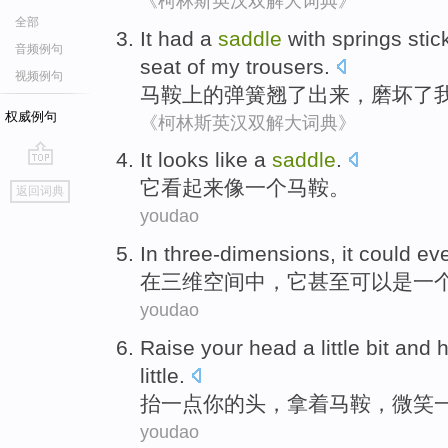
《柯林斯英汉双解大词典》
全部
It had a
saddle
with
springs
stic
音频例句
seat
of
my
trousers
.
视频例句
马鞍
上
的
弹簧
翘
了出来
，
磨
坏
了
权威例句
《柯林斯英汉双解大词典》
It
looks
like
a
saddle
.
go
它
看起来
像
一个
马鞍
。
返回词典
top
youdao
In
three-dimensions
,
it
could
ev
在
三维空间中
，
它
甚至
可以
是
一
youdao
Raise
your
head
a little bit
and
h
little
.
抬
一点
你
的
头
，
拿
着
马鞍
，
微笑
youdao