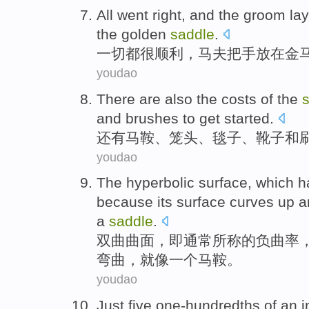
All
went right
, and
the groom
lay
the
golden
saddle
.
一切都
很
顺利
，
马夫
把手
放在
金
youdao
There are also
the
costs
of
the
and
brushes
to get
started.
还有
马鞍
、
笼头
、
毯子
、
靴子
和
youdao
The hyperbolic
surface
, which 
because
its
surface
curves up
a
a
saddle
.
双曲
曲面
，即通常所称的
负
曲率
弯曲，
就像
一个
马鞍。
youdao
Just
five one-hundredths of
an i