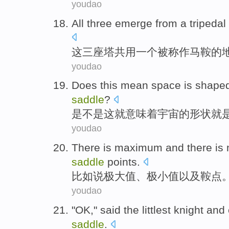
youdao
All
three
emerge from
a
tripedal
这
三
座塔共用
一个
被称作
马鞍
的
youdao
Does
this
mean
space
is
shape
saddle
?
是不是
这
就意味着
宇宙
的
形状
就
youdao
There
is
maximum
and there is
saddle
points
.
比如说
极大值
、
极小值
以及
鞍
点
youdao
"
OK
," said
the littlest
knight
and
saddle
.