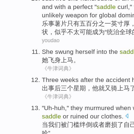
and
with a
perfect
"
saddle
curl
,"
unlikely
weapon
for
global
domin
乐事
薯片
只有
五百分之一
英寸
厚
状，
似乎
不
太可能成为“统治全球
youdao
She
swung herself into
the
sadd
她
飞身
上马
。
《牛津词典》
Three
weeks
after the accident
出
事后
三个
星期
，
他
就又
骑上马
《牛津词典》
"
Uh-huh
,"
they
murmured
when
saddle
or
ruined
our
clothes
.
当
我们
被门槛
绊倒
或者
磨损了
自
哈
”。