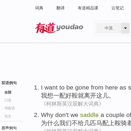
词典
翻译
有道精品课
云笔记
中英
有道 - 网易旗下搜索
双语例句
I
want to
be
gone from
here
as
全部
我
想
一
配好
鞍就
离开
这儿
。
口语
《柯林斯英汉双解大词典》
书面语
Why
don't
we
saddle
a couple
o
论文
为什么
我们
不
给
几
匹
马配上
鞍
骑
原声例句