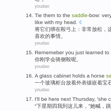
youdao
Tie
them
to
the
saddle
-bow
:
ver
like
with
my
head
.
将
它们
绑
在
鞍弓上：
非常
放松
，
喜欢
的
事情
。
youdao
Rememeber you
just
learned to
你
刚
学会
骑
侧鞍呢
。
youdao
A
glass
cabinet
holds
a horse
s
一个
玻璃
柜台
放着
外表
镶嵌
着宝
youdao
I
'll
be here
next
Thursday
, '
she
c
“
下
星期四
我
到
这儿
来
，”
她
喊
，
跳