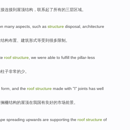
直接
连接
到
屋顶
结构
，联系起了所有的三层区域。
on
many
aspects
, such as
structure
disposal
, architecture
在结构
布置
、
建筑
形式等
受到
很多
限制。
te
roof
structure
, we were able to fulfill
the
pillar-less
的
柱子非常的
少
。
form
, and
the
roof
structure
made
with
"I" joints
has
well
字搁栅
结构
的
屋顶
在
我国
有
良好
的
市场前景
。
pe spreading upwards are
supporting
the
roof
structure
of