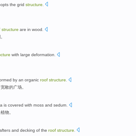
opts the
grid
structure
.
f
structure
are
in
wood
.
制。
ucture
with
large
deformation
.
formed
by
an
organic
roof
structure
.
个
宽敞
的
广场
。
la
is covered
with
moss
and
sedum
.
天植物。
afters
and
decking
of
the
roof
structure
.