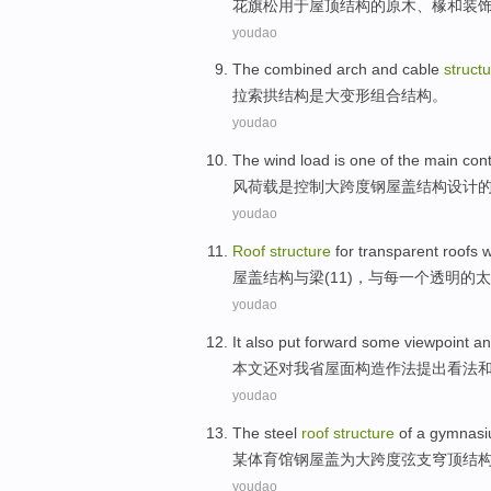
花旗
松
用于
屋顶
结构
的
原木
、
椽
和
装
youdao
The
combined
arch
and
cable
struct
拉索
拱
结构
是
大
变形
组合
结构。
youdao
The wind
load
is
one
of
the
main
cont
风
荷载
是
控制
大
跨度
钢
屋盖
结构设计
youdao
Roof
structure
for
transparent
roofs
w
屋盖
结构
与
梁
(
11
)，与
每
一个
透明
的
太
youdao
It also
put forward some
viewpoint
an
本文
还
对
我省
屋面
构造
作法
提出
看法
youdao
The
steel
roof
structure
of a
gymnas
某体育馆
钢
屋
盖为
大
跨度
弦支
穹顶
结
youdao