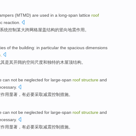
ampers
(
MTMD
) are
used in
a long-span
lattice
roof
c reaction.
)系统控制
某
大跨
网格
屋盖
结构
的竖向
地震作用。
ties
of
the
building
:
in particular
the
spacious
dimensions
e
.
尤其是
其
开阔的空间
尺度
和
独特的
木屋
顶结构。
e
can not be neglected
for large-span
roof
structure
and
ecessary
.
震
作用显著，有必要采取
减震
控制
措施。
e
can not be neglected
for large-span
roof
structure
and
ecessary
.
震
作用显著，有必要采取
减震
控制
措施。