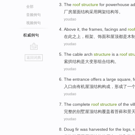
The
roof
structure
for
powerhouse
ad
全部
厂房
屋面
结构
采用
网架
结构等。
音频例句
youdao
视频例句
Above
it, the
frames
,
facings
and
roo
权威例句
在
此
之上
，
框架
、
饰面
和
屋顶
都是
木
youdao
go
The cable
arch
structure
is
a
roof
str
返回词典
top
索
拱
结构
是
大
变形
组合结构。
youdao
The entrance offers
a
large
square
,
入口
由
有机
屋顶
结构
构成
，形成了
一
youdao
The
complete
roof
structure
of
the
vil
完整
的
别墅
屋顶
结构
覆盖
着
苔藓
和
景
youdao
Doug
fir
was harvested
for
the logs
,
r