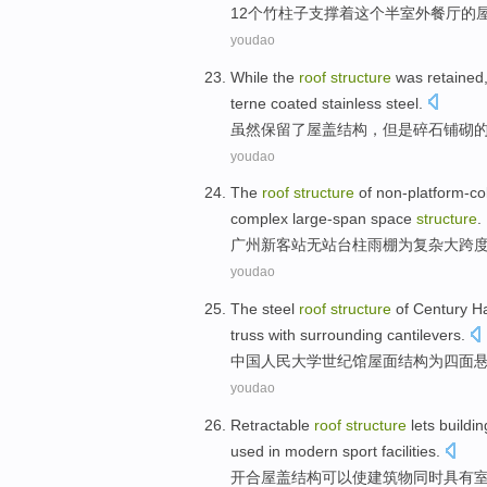
12个
竹
柱子
支撑
着
这个
半室外
餐厅
的
youdao
While
the
roof
structure
was
retained
terne coated
stainless steel
.
虽然
保留
了
屋盖
结构
，但是碎石铺砌
youdao
The
roof
structure
of non-platform-c
complex
large-span
space
structure
.
广州
新
客站无站台柱
雨棚
为
复杂
大跨
youdao
The
steel
roof
structure
of
Century
Ha
truss with surrounding cantilevers
.
中国
人民
大学
世纪
馆
屋面
结构
为四面
youdao
Retractable
roof
structure
lets
buildin
used in
modern
sport
facilities.
开合
屋盖
结构
可以使
建筑物
同时
具有