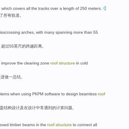
e
which
covers
all
the
tracks
over a length
of 250
meters
.
了
所有
轨道
。
risscrossing arches
,
with
many spanning
more than
55
，
超过
55
英尺
的
跨越
距离。
improve
the cleaning
zone
roof
structure
in
cold
改进
做一
总结
。
blems
when
using
PKPM
software
to
design
beamless
roof
盖
结构
设计
及在设计中常遇到的
计算
问题
。
osed
timber beams
in the
roof
structure
to connect
all