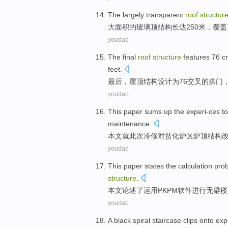
The largely transparent
roof
structur
大面积
的玻璃
顶
结构
长达
250
米
，
覆盖
youdao
The final
roof
structure
features 76
c
feet
.
最后
，
屋顶
结构
设计为76
交叉
的拱门
youdao
This paper
sums up
the experi-ces
to
maintenance.
本文
就此次
冷
修
对
贫化炉
区
炉顶
结构
youdao
This paper
states
the
calculation
pro
structure
.
本文
论述
了
运用
PKPM
软件
进行无梁
楼
youdao
A
black
spiral
staircase clips onto
exp