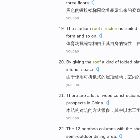
three
floors
.
黑色
的
螺旋
楼梯
围绕着
暴露出来
的
梁
youdao
The stadium
roof
structure
is limited
form
and
so
on.
体育场
挑
篷
结构
由于其自身的
特性
，
youdao
By
giving the
roof
a kind
of
folded
pla
interior space
.
由于
使用可
折
板式
的
屋顶
结构
，
室内
youdao
There are
a lot
of
wood
constructions
prospects
in
China
.
木结构
建筑
的
方式
很多
，其中
以
木工
youdao
The
12
bamboo
columns
with the
sha
semi-outdoor
dining area
.