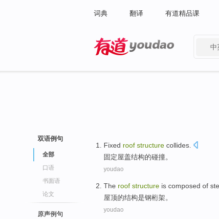
词典
翻译
有道精品课
中
有道 - 网易旗下搜索
双语例句
Fixed
roof
structure
collides
.
全部
固定
屋盖
结构
的
碰撞
。
口语
youdao
书面语
The
roof
structure
is
composed
of st
论文
屋顶
的
结构
是
钢
桁架
。
youdao
原声例句