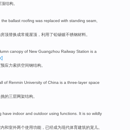
屋顶
结构
。
, the ballast
roofing
was
replaced with
standing seam,
的房顶
替换
成常规
屋顶
，利用了铅
锡
镀不锈钢材料。
olumn canopy of
New
Guangzhou
Railway Station
is
a
度预应力索拱
空间
钢结构。
ll
of
Renmin
University
of
China
is
a three-layer
space
悬挑
的
三
层网架结构。
g
have
indoor
and
outdoor
using
functions
.
It is
so wildly
室内
和
室外两个
使用
功能
，
已经
成为
现代
体育建筑的宠儿。