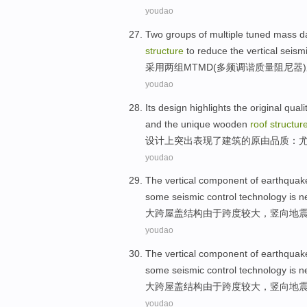
youdao
Two
groups of
multiple
tuned
mass
d
structure
to reduce
the
vertical
seismi
采用
两
组
MTMD
(
多
频
调谐
质量
阻尼器
youdao
Its
design
highlights
the
original quali
and
the
unique
wooden
roof
structur
设计
上突出表现
了
建筑
的
原由
品质：
youdao
The
vertical
component of
earthquak
some
seismic
control
technology is
n
大
跨
屋盖
结构
由于跨度较大，
竖向
地
youdao
The
vertical
component of
earthquak
some
seismic
control
technology is
n
大
跨
屋盖
结构
由于跨度较大，
竖向
地
youdao