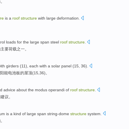
饰
。
ure
is
a
roof
structure
with
large
deformation
.
rol
loads
for the
large
span
steel
roof
structure
.
的
主要
荷载
之一
。
ith
girders
(
11
),
each
with
a
solar
panel
(
15
, 36).
阳能
电池板
的
屋顶
(
15
,36)。
d
advice
about
the modus
operandi
of
roof
structure
.
和
建议
。
ium
is a kind of
large
span
string-dome
structure
system
.
构
。