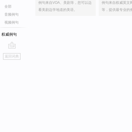
例句来自VOA、美剧等，您可以边
例句来自权威英文
全部
看美剧边学地道的美语。
等，提供最专业的
音频例句
视频例句
权威例句
go
返回词典
top