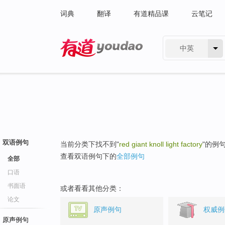
词典
翻译
有道精品课
云笔记
中英
有道 - 网易旗下搜索
双语例句
当前分类下找不到"
red giant knoll light factory
"的例
查看双语例句下的
全部例句
全部
口语
书面语
或者看看其他分类：
论文
原声例句
权威例
原声例句