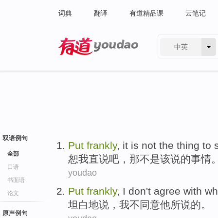
词典
翻译
有道精品课
云笔记
中英
有道 - 网易旗下搜索
双语例句
Put
frankly
,
it
is not
the
thing
to
全部
恕
我
直说吧，
那
不是
该
说
的事情
口语
youdao
书面语
Put
frankly
,
I
don't
agree with
wh
论文
坦白
地说，
我
不
同意
他
所说的。
原声例句