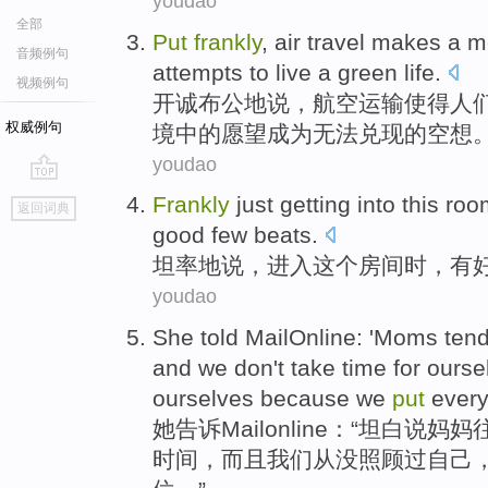
youdao
全部
Put
frankly
,
air
travel
makes
a
m
音频例句
attempts to
live
a
green
life.
视频例句
开诚布公
地说，
航空
运输
使得
人
权威例句
境
中的
愿望成为无法兑现的空想
youdao
go
Frankly
just
getting into
this
roo
返回词典
top
good few
beats
.
坦率
地说
，
进入
这个
房间
时，
有
youdao
She
told
MailOnline
: '
Moms
ten
and
we
don
't take
time
for
ourse
ourselves
because
we
put
ever
她
告诉
Mailonline
：“
坦白
说
妈妈
时间
，
而且
我们
从没
照顾
过自己