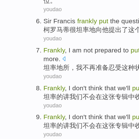
位
。”
youdao
Sir Francis
frankly
put
the
quest
柯罗
马蒂
很坦率地
向
他
提出了
这
youdao
Frankly
,
I am
not
prepared to
pu
more.
坦率地所
，
我
不再
准备
忍受
这种
youdao
Frankly
, I
don
't think that
we
'll
pu
坦率
的讲
我们
不会
在
这
张专辑中
youdao
Frankly
, I
don
't think that
we
'll
pu
坦率
的讲
我们
不会
在
这
张专辑中
youdao