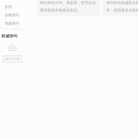
例句来自VOA、美剧等，您可以边
例句来自权威英文
全部
看美剧边学地道的美语。
等，提供最专业的
音频例句
视频例句
权威例句
go
返回词典
top