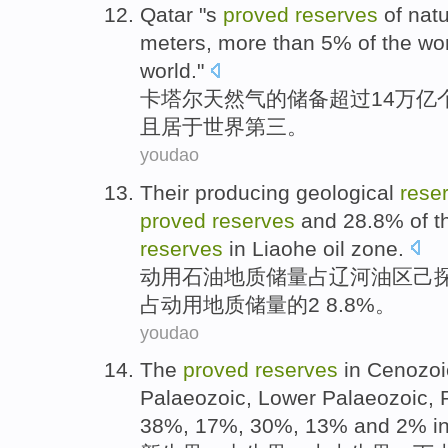
Qatar
"s
proved
reserves
of
natu
meters
, more
than
5% of the
wo
world."
卡塔尔
天然气
的
储备
超过
14万亿
且
居于世界
第三
。
youdao
Their
producing
geological
rese
proved
reserves
and 28.8%
of
t
reserves
in Liaohe oil zone.
动用
石油
地质
储量
占辽河油区己
占动用地质储量的2 8.8%。
youdao
The
proved
reserves
in
Cenozoi
Palaeozoic
,
Lower
Palaeozoic
, 
38%, 17%, 30%, 13%
and
2%
i