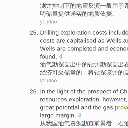
测井
控制下的
地震
反演
一般
用于
明储量
提供
详实
的
地质
依据
。
youdao
Drilling
exploration
costs
includ
costs
are
capitalised
as
Wells
a
Wells are
completed
and
econom
found
.
油气
勘探
支出
中的
钻井
勘探支出
经济
可采储量的，将钻探该井的
youdao
In
the light of the
prospect
of
Ch
resources
exploration
, however,
great
potential
and the
gas
prov
large margin.
从
我国
油气
资源
勘查
前景看
，
石