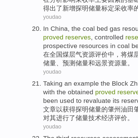
得出了
新增
探明
储量
标定
采收率
youdao
In
China
, the
coal
bed
gas
reso
proved
reserves
,
controlled
res
prospective
resources in coal b
在
全国
煤层气
资源
评价
中，将
煤
储量、
预测
储量
和
远景
资源量。
youdao
Taking
an example
the
Block
Zh
with the
obtained
proved
reserv
been
used
to
revaluate
its
reser
文章以
获得
探明
储量
的
肇州
油田
对
其
进行
了
储量
技术
经济评价。
youdao