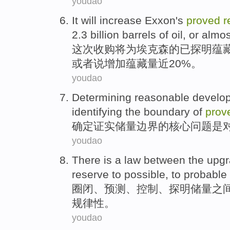
youdao
It
will
increase
Exxon's
proved
r
2.3 billion
barrels
of
oil
,
or
almos
这次收购
将
为
埃克森
的
已
探明
蕴
或者说
增加蕴藏量近20%。
youdao
Determining
reasonable
develo
identifying the
boundary
of
prov
确定
证实
储量
边界
的
核心
问题是
youdao
There is a law
between
the
upgr
reserve to possible, to probable
圈闭
、预测、控制、
探明储量
之
规律性。
youdao