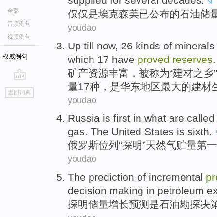
supplied
for several decades
.
全部
仅仅是
埃克森
美已公布的石油
储
音频例句
youdao
视频例句
Up
till now
,
26
kinds
of
minerals
权威例句
which
17
have
proved
reserves
.
矿产
资源丰富，
被
称为“建材之乡
量
17
种，是华东地区最大的建材
go
返回词典
top
youdao
Russia
is
first
in what are called 
gas
. The
United States
is sixth
.
俄罗斯
位列“
探明
”
天然气
贮量
第一
youdao
The
prediction
of
incremental
p
decision
making in
petroleum
ex
探明
储量增长
预测
是
石油勘探决