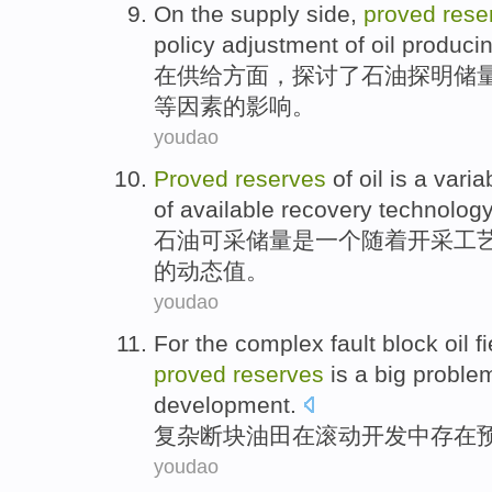
On
the
supply
side
,
proved
rese
policy
adjustment
of
oil
produci
在
供给
方面
，
探讨了
石油探明
储
等
因素
的
影响。
youdao
Proved
reserves
of
oil
is
a
varia
of
available
recovery
technolog
石油
可
采
储量
是
一个
随着
开采
工
的动态值。
youdao
For the
complex
fault
block
oil f
proved
reserves
is a big
proble
development
.
复杂
断
块
油田
在
滚动
开发
中存在
youdao