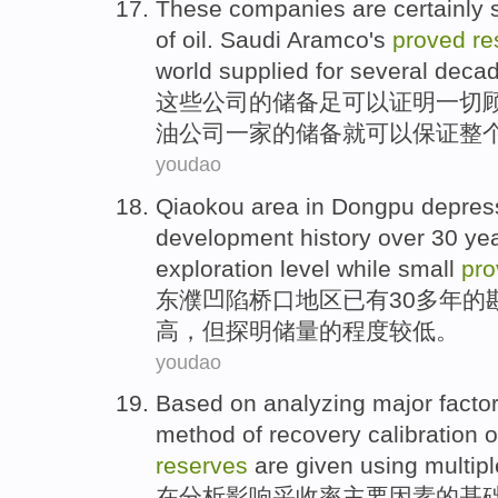
These
companies
are
certainly
s
of
oil
.
Saudi Aramco
's
proved
re
world
supplied
for several deca
这些
公司
的
储备
足
可以
证明一切
油
公司一家的储备就
可以
保证
整
youdao
Qiaokou area in Dongpu
depress
development
history
over
30
ye
exploration
level
while
small
pr
东
濮
凹陷桥口地区已有
30
多年
的
高
，
但
探明储量的程度较低。
youdao
Based
on
analyzing
major
facto
method
of recovery
calibration
o
reserves
are given
using
multipl
在
分析
影响
采收率
主要
因素
的
基