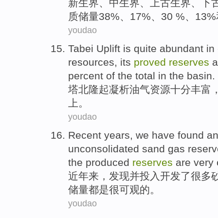
新生
界
、
中生界
、
上古
生界、
下
质储量38%、17%、30 %、13%
youdao
Tabei Uplift
is quite
abundant
in
resources
,
its
proved
reserves
a
percent
of the
total
in the basin
.
塔北
隆起
凝析
油气
资源
十分
丰富
上。
youdao
Recent years
, we have
found
a
unconsolidated sand
gas reserv
the
produced
reserves
are
very
近年
来，
发现
并
投入开发了
很多
储量
都是
很
可观
的。
youdao