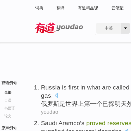
词典
翻译
有道精品课
云笔记
中英
有道 - 网易旗下搜索
双语例句
Russia
is
first in
what are called 
全部
gas
.
口语
俄罗斯
是
世界上
第一
个已
探明
天
书面语
youdao
论文
Saudi Aramco's
proved
reserve
原声例句