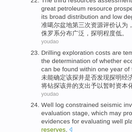
The
third
resources
assessment
great
petroleum
resource
prospe
its
broad
distribution
and
low
de
准噶尔
盆地
第三次
资源
评价
认为
侏罗系
分布
广泛，
探明
程度
低
。
youdao
Drilling
exploration costs are
tem
the
determination
of
whether
ec
can be
found
within
one
year
of
未能
确定
该
探井
是否
发现
探明
经
将
钻探
该井
的
支出予以
暂时
资本
youdao
Well log constrained
seismic
in
evaluation
stage
,
which
may
pr
evidences for
evaluating
well p
reserves
.