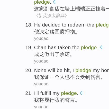
pledge
.
这家
副食店
在
墙上
端端正正挂着
《新英汉大辞典》
He
decided to
redeem
the
pled
他
决定
赎回
质押物
。
youdao
Chan has
taken the
pledge
.
成龙
做出
了
承诺
。
youdao
None
will be
hit
,
I
pledge
my
ho
我
保证一个人也
不会
受到
伤害
。
youdao
I
'll
fulfill
my
pledge
.
我
将
履行
我
的
誓言
。
youdao