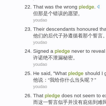
That
was
the
wrong
pledge
.
但那
是个
错误
的
愿望
。
youdao
Their
descendants
honoured
tha
他们
的
后代
子孙
遵循着
那个
誓言
youdao
Signed a
pledge
never to
reveal
许诺
绝不
泄漏
秘密
。
youdao
He
said
, "
What
pledge
should
I
他
说
：“
我
给
你
什么
当头
呢？”
youdao
That
pledge
does
not
seem to
e
而这
一誓言
似乎
并
没有
庇佑
到
难