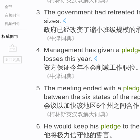
《柯林斯英汉双解大词典》
全部
The
government
had
retreated
f
音频例句
sizes
.
视频例句
政府
已经
改变
了
缩小
班级
规模
的
权威例句
《牛津词典》
Management
has given a
pledg
go
losses
this year
.
返回词典
top
资方
保证
今年
不会
削减
工作职位
《牛津词典》
The meeting
ended
with
a
pled
between
the
six
states
of
the
re
会议
以
加快
该
地区
6个
州
之间
合作
《柯林斯英汉双解大词典》
He
would
keep
his
pledge
to th
他
将
极力
信守
他
的
誓言
。