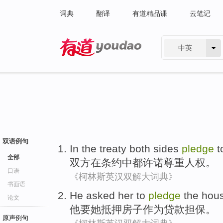
词典
翻译
有道精品课
云笔记
中英
有道 - 网易旗下搜索
双语例句
In the
treaty
both
sides
pledge
t
全部
双方
在
条约
中
都
许诺
尊重
人权
。
口语
《柯林斯英汉双解大词典》
书面语
He
asked
her
to
pledge
the
hou
论文
他
要
她
抵押
房子
作为
贷款担保
。
原声例句