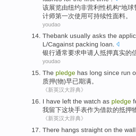
该
展览由
纽约
非营利性机构“
地球
计师
第一
次
使用
可持续性
面料
。
youdao
Thebank
usually
asks
the
appli
L/
Cagainst
packing loan.
银行
通常
要求
申请人
抵押
真实
的
youdao
The
pledge
has long since
run o
质押
(物)
早已
期满。
《新英汉大辞典》
I
have left
the watch
as
pledge
f
我
留下
这块
手表
作为
借款的
抵押
《新英汉大辞典》
There hangs
straight
on
the wall