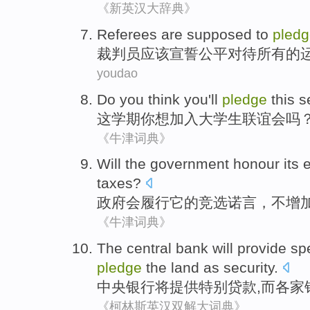
《新英汉大辞典》
Referees are
supposed to
pled
裁判员
应该
宣誓
公平
对待
所有
的
youdao
Do
you
think
you
'll
pledge
this
s
这
学期
你
想
加入大学生
联谊会
吗
《牛津词典》
Will
the government
honour
its
e
taxes
?
政府
会
履行
它
的
竞选
诺言
，
不
增
《牛津词典》
The central
bank
will
provide
sp
pledge
the
land
as
security
.
中央
银行
将
提供
特别
贷款
,
而
各家
《柯林斯英汉双解大词典》