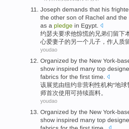
Joseph
demands that
his
fright
the
other
son
of
Rachel
and
the 
as
a
pledge
in
Egypt
.
约瑟夫
要求
他
惊慌
的
兄弟们
留下
心爱
妻子
的
另一个儿子，作人质
youdao
Organized
by
the
New York-bas
show
inspired
many
top
designe
fabrics
for the first time
.
该
展览由
纽约
非营利性机构“
地球
师
首次
使用
可持续
面料
。
youdao
Organized
by
the
New York-bas
show
inspired
many
top
designe
fabrics for
the first
time
.