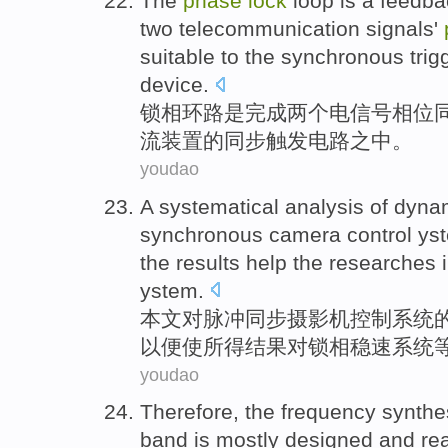
The
phase
lock
loop
is
a
feedba
two
telecommunication
signals
'
suitable
to the
synchronous
trig
device
.
锁
相
环路
是
完成
两个
电信号
相位
流装置
的
同步
触发
电路
之中。
youdao
A
systematical
analysis
of
dyna
synchronous
camera
control
yst
the results
help
the
researches 
ystem
.
本文对脉冲同步
摄影机
控制
系统
以便
使
所得
结果对
锁
相
稳
速
系统
youdao
Therefore, the
frequency
synthe
band is mostly designed
and
rea