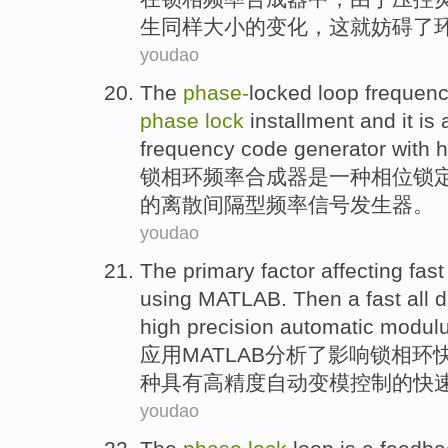
生
同样
大小
的
变化，
这
就妨碍了
youdao
The
phase-
locked
loop
frequen
phase
lock
installment
and it is
frequency
code generator
with
h
锁
相
环
频率
合成器
是
一
种
相位
锁
的
离散
间隔
型频率信号
发生器
。
youdao
The
primary
factor
affecting
fast
using
MATLAB. Then a
fast
all
d
high precision
automatic
modul
应用
MATLAB
分析了
影响
锁
相
环
种
具有
高精度
自动
变模
控制
的快
youdao