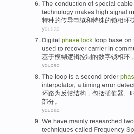
The
conduction
of
special
cable
technology
makes
high
signal
m
特种
的
传导
电缆
和
特殊
的
锁
相
环
youdao
Digital
phase
lock
loop
base on
used to
recover
carrier
in
commu
基于
模糊
逻辑
控制
的
数字
锁
相
环
youdao
The
loop
is a second
order
pha
interpolator
, a
timing
error
detec
环路
为
反馈结构，
包括
插值
器、
部分。
youdao
We have mainly
researched
two
techniques
called
Frequency
Sp