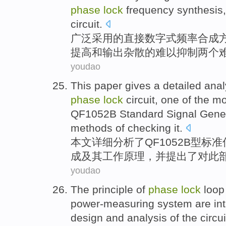
phase
lock
frequency
synthesis
circuit
.
广泛采用
的
直接
数字式
频率
合成
提高
和
输出
杂
散
的难以抑制两个
youdao
This paper
gives a
detailed
anal
phase
lock
circuit
, one of the m
QF1052B
Standard
Signal
Gene
methods
of
checking
it.
本文
详细
分析
了
QF1052B
型
标准
成及其
工作
原理，
并
提出
了对此
youdao
The
principle
of
phase
lock
loop
power-measuring
system
are
in
design and
analysis
of
the
circui