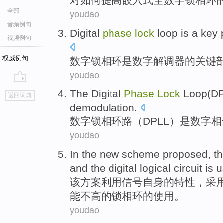
对
如何
提高
嵌入式
全数字锁相环
全部
youdao
音频例句
Digital
phase
lock
loop
is
a
key
视频例句
权威例句
数字
锁
相
环
是
数字
解调器
的
关键
youdao
go
The
Digital
Phase
Lock
Loop
(
D
返回词典
top
demodulation
.
数字
锁
相
环路（
DPLL
）
是
数字
相
youdao
In
the
new scheme proposed
, t
and
the
digital
logical
circuit
is
u
该
方案
利用信号自身的特性，采
能
不
高的
锁
相
环
的使用。
youdao