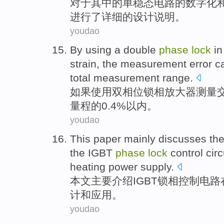
对于
其中
的
单稳态
电路
的
数字化
进行
了详细的设计说明。
youdao
By
using
a double
phase
lock
in
strain
, the
measurement
error
c
total
measurement
range.
如果
使用
双
相位
锁
相
放大器
测量
量程的0.4%以内。
youdao
This paper
mainly
discusses th
the
IGBT
phase
lock
control
circ
heating
power supply
.
本文
主要
介绍
IGBT
锁
相
控制
电路
计
和
应用
。
youdao