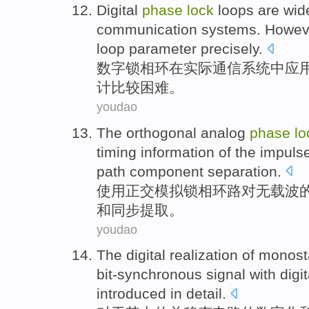
Digital
phase
lock
loops
are
wid
communication
systems
.
Howev
loop
parameter
precisely
.
数字
锁
相
环
在
实际
通信
系统
中应
计
比较
困难。
youdao
The
orthogonal
analog
phase
lo
timing
information
of the
impuls
path
component separation.
使用
正交
模拟
锁
相
环路
对
无
载波
和
同步提取。
youdao
The
digital
realization
of monost
bit-synchronous
signal
with
digit
introduced in
detail
.