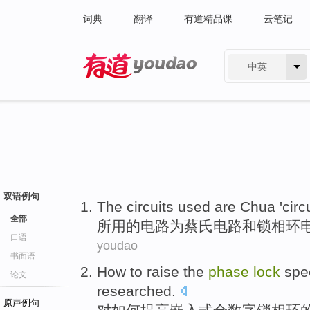
词典
翻译
有道精品课
云笔记
中英
有道 - 网易旗下搜索
双语例句
The
circuits
used are
Chua '
circ
全部
所用的
电路
为
蔡氏
电路
和
锁
相
环
口语
youdao
书面语
How to
raise
the
phase
lock
spe
论文
researched
.
原声例句