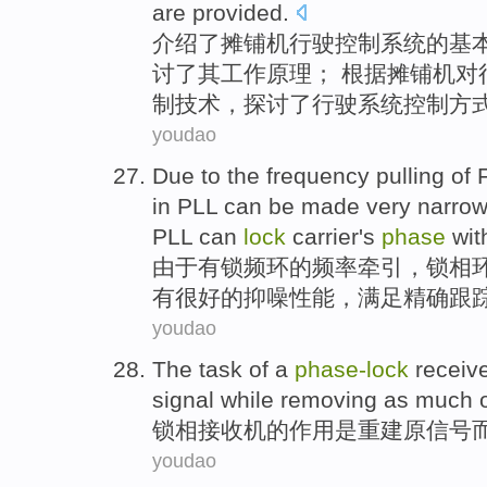
are provided.
介绍了
摊铺机
行驶控制
系统
的基
讨了
其
工作原理
； 根据
摊铺机
对
制技术，探讨了行驶系统控制方
youdao
Due to
the
frequency
pulling
of
F
in
PLL
can
be
made
very
narro
PLL
can
lock
carrier
's
phase
wit
由于
有
锁
频
环
的
频率
牵引
，锁相
有很好的
抑
噪性能
，满足
精确
跟
youdao
The task
of
a
phase-
lock
receiv
signal
while
removing
as much o
锁
相
接收机
的
作用
是
重建
原
信号
youdao