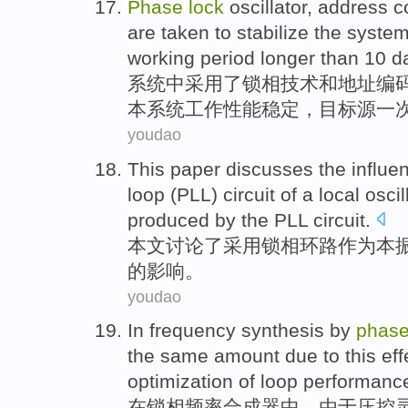
Phase
lock
oscillator
,
address
c
are
taken
to stabilize
the
syste
working
period
longer than
10
d
系统
中采用了
锁
相
技术
和
地址
编
本系统工作性能稳定，
目标
源一
youdao
This paper
discusses
the
influe
loop
(
PLL
) circuit
of
a local oscil
produced by the PLL circuit.
本文
讨论
了采用
锁
相
环路
作为本
的
影响
。
youdao
In
frequency
synthesis
by
phas
the
same
amount
due to
this
eff
optimization
of
loop
performanc
在
锁
相
频率
合成器
中，
由于
压控