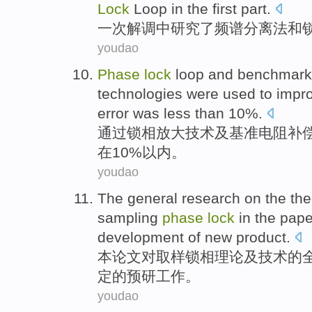
Lock
Loop in the
first
part.
一
次
解调
中
研究了
频谱
分离法
和
youdao
Phase
lock
loop
and
benchmark
technologies
were
used
to
impr
error
was
less than 10%.
通过
锁
相放大
技术
及
基准
电阻
补
在
10%以内。
youdao
The
general
research
on
the
the
sampling
phase
lock
in the
pape
development
of
new
product
.
本
论文
对
取样
锁
相
理论
及
技术
的
定
的
预研工作
。
youdao