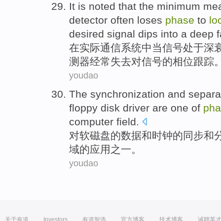
It is
noted that
the minimum
me
detector
often
loses
phase
to
lo
desired signal
dips
into a
deep
在
实际通信系统中
当
信号
处于
深
测器
经常
失去
对
信号的
相位
跟踪
youdao
The
synchronization
and
separa
floppy
disk driver are
one of
pha
computer
field
.
对
软磁盘
的
数据
和
时钟
的
同步
和
域
的
应用
之一
。
youdao
关于有道
Investors
有道智选
官方博客
技术博客
诚聘英