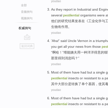
youdao
全部
As
they
report
in
Industrial
and
Engin
音频例句
several
pestilential
organisms
were
a
视频例句
他们
的
研究
结果发表
在
《
工业
化学
与
生物有作用。
权威例句
youdao
'
Aha
!'
said Uncle Vernon
in
a
triumph
go
返回词典
you
get
all your
news
from
those
pest
top
“
啊哈
！”维能
姨夫
用
一种
洋洋得意
的
细
那里
得到
消息
吗？”
youdao
Most
of them
have had
but
a single
g
pestilential
insects
or
resistant to
a
pa
其中
大部分
是转换
了
单个
基因
，
使
其
youdao
Most
of them
have had
but
a single
g
pestilential
insects
or
resistant to
a
pa