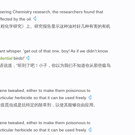
eering
Chemistry
research
, the
researchers
found
that
ffected
by the
oil
.
工程
化学研究》上。
研究
报告
显示
这种
油
对好几
种有害的
有机
ant
whisper
. '
get
out
of
that one,
boy
! As if
we
didn't
know
ilential
birds
!'
语说道
，“
听到
了
吧！
小子
，
你
以为
我们
不
知道
你
从
那些
瘟
鸟
ene
tweaked, either to
make
them
poisonous
to
rticular
herbicide
so that
it
can be
used
freely
.
毒
疫
昆虫
或是
抗
特定
的
除草剂
，以使
其
能够
自由
应用
。
ene
tweaked, either to
make
them
poisonous
to
rticular
herbicide
so that
it
can be
used
freely
.