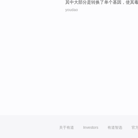
其中
大部分
是转换
了
单个
基因
，
使
其
youdao
关于有道
Investors
有道智选
官