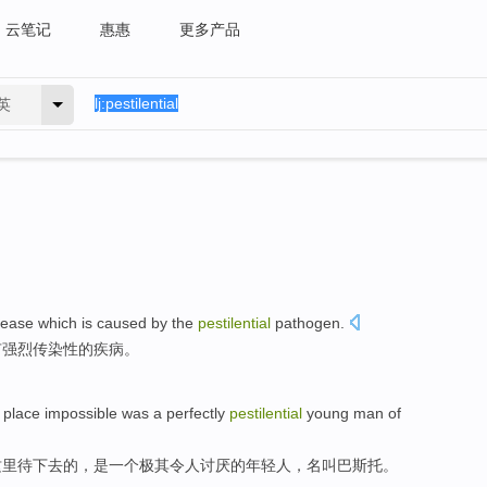
云笔记
惠惠
更多产品
英
sease
which
is
caused by the
pestilential
pathogen.
有
强烈传染性的
疾病
。
place
impossible
was
a
perfectly
pestilential
young man
of
这里
待下去
的
，
是
一个
极其令人讨厌的
年轻人
，
名叫
巴斯托
。