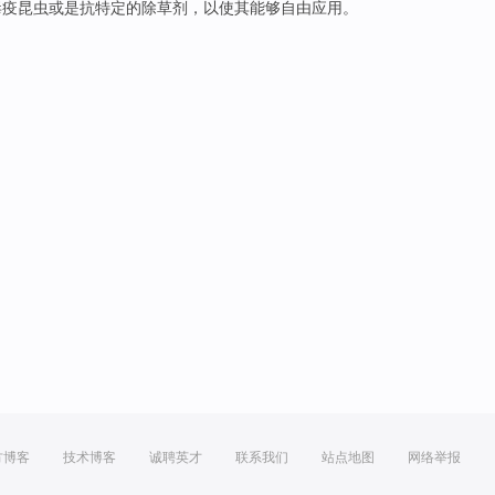
毒
疫
昆虫
或是
抗
特定
的
除草剂
，以使
其
能够
自由
应用
。
方博客
技术博客
诚聘英才
联系我们
站点地图
网络举报