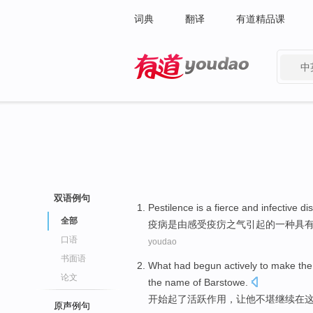
词典
翻译
有道精品课
中
有道 - 网易旗下搜索
双语例句
Pestilence
is
a
fierce
and infective
di
全部
疫病
是
由感受疫疠之气
引起
的
一种
具
口语
youdao
书面语
What
had
begun
actively
to make
the
论文
the
name
of
Barstowe
.
开始
起
了
活跃
作用，
让
他不堪继续
在
原声例句