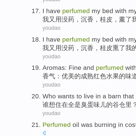
I
have
perfumed
my
bed
with
my
我
又
用
没药
，
沉香
，
桂皮
，薰了
youdao
I
have
perfumed
my
bed
with
my
我
又
用
没药
，
沉香
，
桂皮
熏了
我
youdao
Aromas
:
Fine
and
perfumed
wit
香气
：
优美
的
成熟
红色
水果
的
味
youdao
Who
wants to
live
in
a
barn that
谁
想
住
在
全
是
臭
蛋
味儿
的
谷仓
里
youdao
Perfumed
oil
was
burning
in
cos