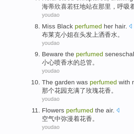
海蒂
欣喜若狂
地
站在
那里，呼吸
youdao
Miss
Black
perfumed
her hair
.
布莱克
小姐
在
头发
上洒
香水
。
youdao
Beware
the
perfumed
senescha
小心
喷香
水的
总管。
youdao
The
garden
was
perfumed
with
那个
花园
充满
了
玫瑰花香
。
youdao
Flowers
perfumed
the
air
.
空气
中弥漫着
花香
。
youdao