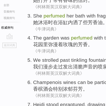
她
打开
了
带有香味
的信封。
全部
《柯林斯英汉双解大词典》
音频例句
She
perfumed
her
bath
with frag
视频例句
她
沐浴时在浴缸
内洒了些芳香油
权威例句
《牛津词典》
The garden
was
perfumed
with 
go
花园里
弥漫
着玫瑰
的
芳香。
返回词典
top
《牛津词典》
We
strolled
past
tinkling
fountai
我们
漫步
走过
发出清脆
声音的喷
《柯林斯英汉双解大词典》
Champenois wines
can be
parti
香槟酒
会
特别
浓郁
芬芳
。
《柯林斯英汉双解大词典》
Heidi
stood
enraptured
, drawing