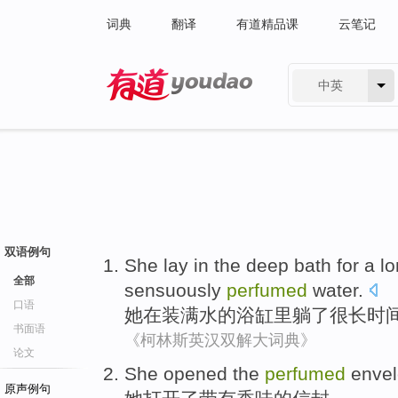
词典
翻译
有道精品课
云笔记
中英
有道 - 网易旗下搜索
双语例句
She
lay
in
the
deep bath
for
a l
全部
sensuously
perfumed
water
.
口语
她
在
装满水的
浴缸
里
躺
了
很
长
时
书面语
《柯林斯英汉双解大词典》
论文
She
opened
the
perfumed
enve
原声例句