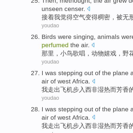
Then
, methought, the
air
grew
d
unseen
censer
.
接着
我觉得
空气
变得
稠密
，被
无
youdao
Birds were
singing
,
animals
wer
perfumed
the
air.
那里，
小鸟
歌唱
，
动物
嬉戏
，
野
youdao
I
was
stepping out
of
the
plane
a
air
of west Africa.
我
走出
飞机
步入西非湿热而
芳香
youdao
I
was
stepping out
of
the
plane
a
air
of west Africa.
我
走出
飞机
步入西非湿热而
芳香