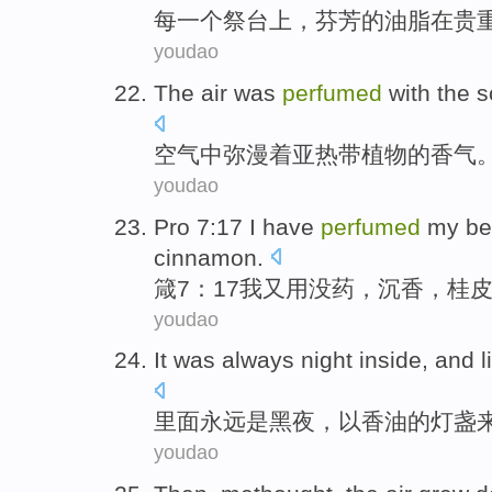
每一个
祭台上
，
芬芳
的
油脂
在
贵
youdao
The air
was
perfumed
with the
s
空气
中
弥漫
着
亚热带
植物
的
香气
youdao
Pro 7:17
I
have
perfumed
my
b
cinnamon
.
箴7：17
我
又
用
没药
，
沉香
，
桂
youdao
It
was
always
night inside
, and l
里面
永远
是
黑夜，
以
香油
的
灯盏
youdao