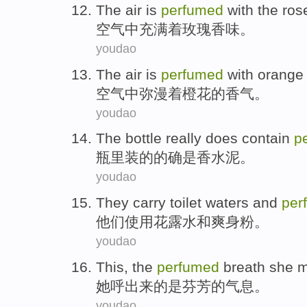
The air
is
perfumed
with
the
ros
空气
中
充满
着玫瑰香味。
youdao
The air
is
perfumed
with
orange
空气
中
弥漫
着橙花的香气。
youdao
The bottle
really does
contain
p
瓶
里装的
的确
是香水泥。
youdao
They
carry toilet waters
and
per
他们
使用
花露水
和
爽身粉
。
youdao
This,
the
perfumed
breath
she
m
她
呼
出来
的
是芬芳
的
气息
。
youdao