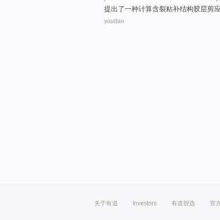
提出了
一种
计算
含裂
粘补结构胶层
剪
youdao
关于有道
Investors
有道智选
官