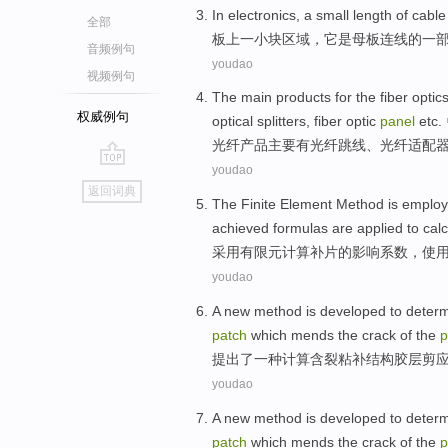
In electronics, a small length
of
cable
全部
板上
一小
块区域，它
是母板
连线
的
一
音频例句
youdao
视频例句
The
main
products
for the
fiber
optic
权威例句
optical
splitters
, fiber optic
panel
etc
.
光纤
产品
主要
有光纤跳
线
、光纤
适配
youdao
go
返回词典
top
The Finite
Element Method is emplo
achieved
formulas are
applied to
calc
采用
有限元
计算
补
片
的
影响
系数
，使
youdao
A
new
method
is developed to deter
patch
which
mends
the crack
of
the
p
提出了
一种
计算
含裂
粘补结构胶层
剪
youdao
A
new
method
is developed to deter
patch
which
mends
the crack
of
the
p