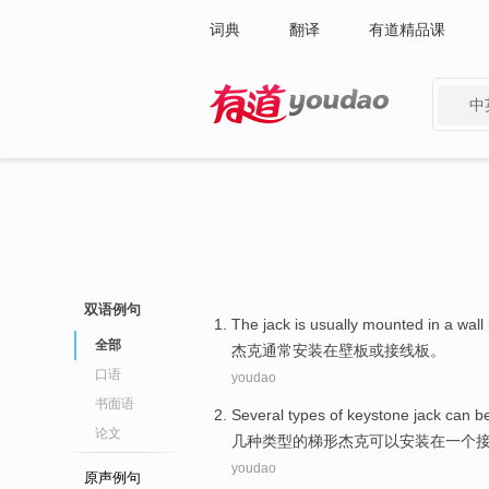
词典
翻译
有道精品课
中
有道 - 网易旗下搜索
双语例句
The jack
is usually
mounted
in
a
wall
全部
杰克
通常
安装
在
壁
板
或
接线板
。
口语
youdao
书面语
Several
types
of
keystone
jack
can b
论文
几种
类型
的
梯形
杰克
可以
安装
在
一
个
youdao
原声例句