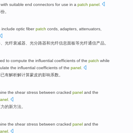
with suitable end connectors for use in a
patch
panel
.
部份。
s include
optic
fiber
patch
cords
,
adapters
,
attenuators
,
器
、光纤
衰减器
、
光
分路器
和光纤信息
面板
等
光纤
通信产品。
yed to
compute
the
influential
coefficients
of the
patch
while
ulate
the
influential
coefficients
of the
panel
.
用
已有
解析解
计算
蒙皮的影响系数。
mine the
shear
stress between
cracked
panel
and the
anel
.
应力
的
新
方法
。
mine the
shear
stress between
cracked
panel
and the
anel
.