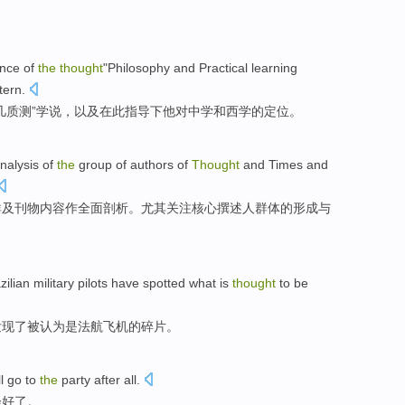
。
nce
of
the
thought
"Philosophy and Practical learning
tern
.
几质测”
学说
，
以及
在此指导下
他
对
中学
和
西学
的定位。
nalysis
of
the
group
of
authors
of
Thought
and
Times
and
群
及
刊物
内容
作全面
剖析
。尤其
关注
核心撰述
人群体
的
形成与
zilian
military
pilots
have spotted
what
is
thought
to
be
发现
了
被
认为
是
法航
飞机
的
碎片
。
ll go
to
the
party
after all.
会好了。