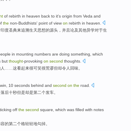
ht
of rebirth in heaven back
to
it's
origin
from
Veda and
f
the
non-Buddhists
'
point
of
view
on
rebirth
in
heaven
.
古印度
圣典
来
追溯
生
天
思想
的
源头
，
并且
论及
其他
异学
对于
生
people
in
mounting numbers are
doing something,
which
s
but
thought
-provoking
on
second
thoughts.
的
人
……
这
看起来
很
可笑很荒谬
但
却令人回味。
 win,
10
seconds
behind
and
second
on
the
road
.
，
落后
十
秒
但是
却是
第二个
发车
。
ticking
off
the
second
square, which was
filled with notes
内容的
第二
个格
轻轻地
勾掉
。