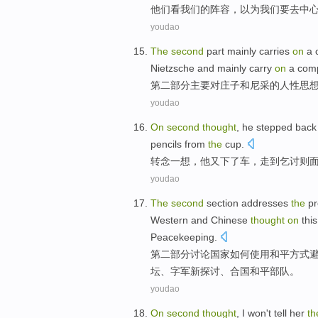
他们看
我们
的
阵容
，
以为
我们
要去
中
youdao
The
second
part
mainly
carries
on
a
Nietzsche
and mainly carry
on
a
comp
第二
部分
主要
对
庄子
和
尼采
的
人性
思
youdao
On
second
thought
,
he
stepped bac
pencils
from
the
cup
.
转念一
想
，
他
又下
了
车
，
走
到
乞讨
则
youdao
The
second
section
addresses
the
pr
Western
and
Chinese
thought
on
thi
Peacekeeping
.
第二
部分
讨论
国家
如何使用和平方式
坛
、字军新探讨、合国
和平
部队。
youdao
On
second
thought
,
I
won't
tell
her
th