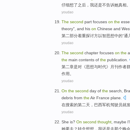
仔细
想了之后
，
我
还是
不
告诉
她
真相
youdao
The
second
part
focuses
on
the
esse
theory
",
and
his
on
Chinese
and
Wes
第二
部分
着重
探讨方以智
思想
中的
“通
youdao
The
second
chapter
focuses
on
the
a
the
main
contents
of
the
publication.
第二
章
是对《
思想
与
时代
》月刊
作者
作用。
youdao
On
the
second
day
of
the
search
,
Bra
debris from
the
Air France
plane
.
在
搜索
的
第二
天
，
巴西
军机
驾驶员
就
youdao
She
is?
On
second
thought
, maybe
I
'
她
要去？
转念
想想，
我
还是
去那个晚