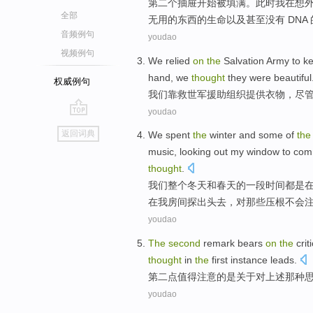
第
二个抽屉开始被填满。此时我在想
全部
无用的东西的生命以及甚至没有 DN
音频例句
youdao
视频例句
We
relied
on
the
Salvation
Army to k
hand, we
thought
they were
beautiful
权威例句
我们
靠
救世军
援助组织提供
衣物
，
尽
youdao
go
返回词典
We
spent
the
winter
and
some
of
the
top
music
, looking out
my
window to
com
thought
.
我们
整个
冬天
和
春天
的
一段
时间都是
在我房间探出头
去
，
对
那些
压根
不会
youdao
The
second
remark bears
on
the
crit
thought
in
the
first instance leads.
第二
点
值得
注意
的
是
关于对
上述那种
youdao