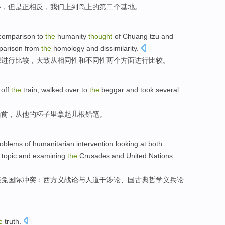
心
，
但是
正相反
，我们上
到
岛上的
第二个
基地
。
comparison
to
the
humanity
thought
of
Chuang
tzu
and
arison
from
the
homology and
dissimilarity
.
想
进行
比较
，大致
从
相
同性
和不同性两
个
方面进行比较。
k
off
the
train
,
walked over
to
the
beggar
and
took
several
面前，
从
他
的
杯子里
拿起
几
根铅笔
。
oblems of
humanitarian
intervention
looking at both
s
topic
and examining
the
Crusades and United
Nations
避免国际冲突：
西方
义战论
与
人道
干涉
论、国古典哲学
义兵论
e
truth
.