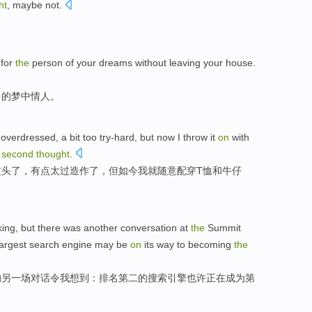
ht
,
maybe
not
.
。
for
the
person
of
your
dreams
without
leaving
your house.
己
的
梦中情人
。
overdressed
, a
bit
too
try-hard
, but
now
I
throw
it
on
with
a
second
thought
.
过头了，
有点
太过
造作
了，
但
如今
我
就随意
配穿
T恤
和牛仔
ing
,
but
there was
another
conversation
at
the
Summit
argest
search
engine
may be
on
its way
to becoming
the
的
另一
场对话
令
我
想到
：排名
第二
的
搜索
引擎
也许
正在
成为
第