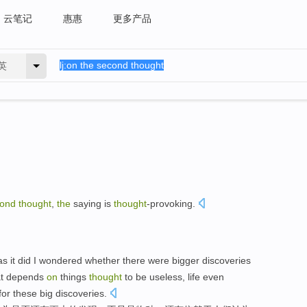
云笔记
惠惠
更多产品
英
cond
thought
,
the
saying
is
thought
-provoking
.
。
as it did I wondered whether there were bigger discoveries
that depends
on
things
thought
to be useless, life even
for these big discoveries.