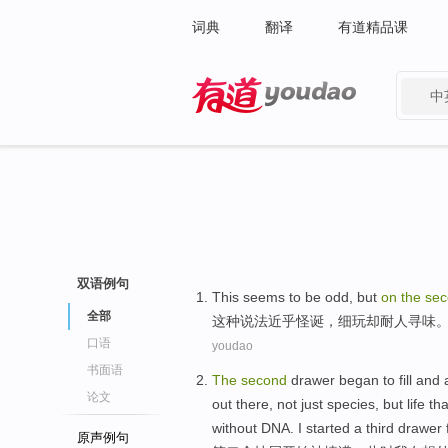
词典
翻译
有道精品课
中
有道 - 网易旗下搜索
双语例句
This
seems to
be odd
,
but
on
the
se
全部
这种
说法
近乎
怪诞
，细玩
却
耐人寻味
口语
youdao
书面语
T
he
second
drawer began to fill and 
论文
out there, not just species, but life 
without DNA. I started a third drawer 
原声例句