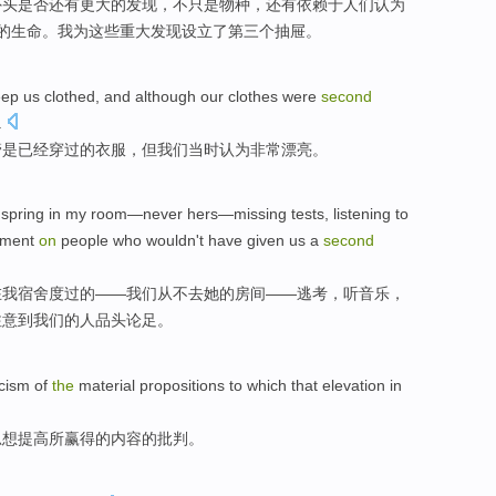
外头是否还有更大的发现，不只是物种，还有依赖于人们认为
A 的生命。我为这些重大发现设立了第三个抽屉。
eep us
clothed
, and
although
our
clothes
were
second
.
管
是已经穿过的
衣服
，但我们
当时认为
非常漂亮
。
spring
in
my
room
—
never
hers
—missing
tests
,
listening to
ment
on
people
who
wouldn
't have given
us
a
second
在
我
宿舍
度过的——我们
从不
去
她
的房间——逃
考
，
听
音乐
，
注意到我们的人品头论足。
icism
of
the
material
propositions to which that
elevation
in
思想
提高
所赢得
的
内容
的
批判
。