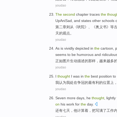
youdao
The
second
chapter
traces
the
thoug
UpAniSad
,
and
states
other
schools
o
第二
章则
从
《吠陀》、《
奥义
书》等
天
的
观点
。
youdao
As
is vividly
depicted
in
the
cartoon,
seems
to
be humorous and
ridiculou
正如
图片
生动
描述
的
那样，
越来越
多
youdao
I
thought
I was in
the
best
position
to
我
认为
我处在争冠的
最
有利的
位置
上
youdao
Seven more
days
,
he
thought
,
lightly
on
his
work
for
the
day.
还有
七
天
，
他
计算着，把写
满
了工作
youdao