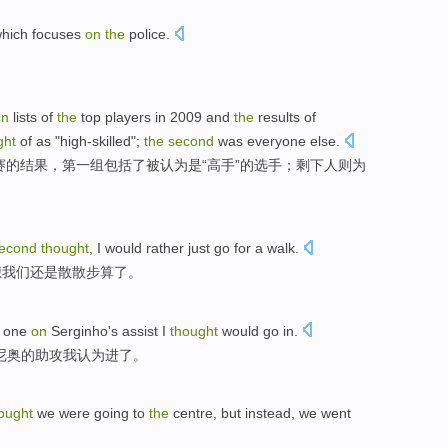
hich focuses
on
the
police
.
on
lists
of
the
top
players
in 2009
and
the
results
of
ght
of
as
"
high-skilled
";
the
second
was
everyone else
.
赛
的
结果
，
第一
组
包括了
被
认为
是
“
高手
”
的
选手；剩下
人
则为
econd
thought
,
I
would
rather just
go for a walk.
想
我们还是散散步算了。
one
on
Serginho
's
assist
I
thought
would
go in.
尼奥的
助攻
我认为进了。
ought
we
were
going
to
the
centre
,
but
instead
, we
went