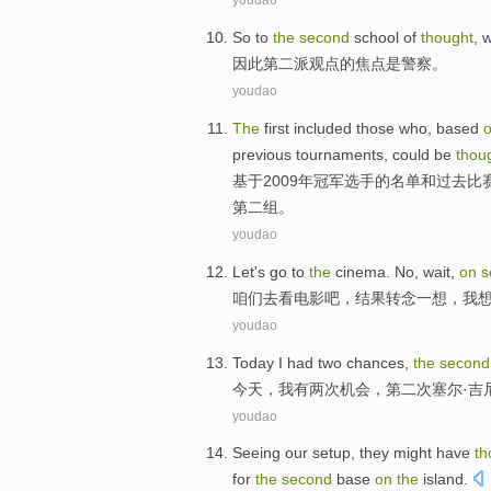
youdao
So
to
the
second
school
of
thought
,
w
因此
第二
派
观点
的
焦点
是
警察
。
youdao
The
first
included
those who,
based
previous
tournaments
, could
be
thou
基于
2009年
冠军
选手
的
名单
和
过去
比
第二
组。
youdao
Let's
go
to
the
cinema
. No,
wait
,
on
s
咱们
去
看
电影吧，
结果转念
一
想
，
我
youdao
Today
I
had
two
chances
,
the
second
今天
，
我
有
两
次机会
，
第二
次
塞尔
·吉
youdao
Seeing
our
setup
, they might have
th
for
the
second
base
on
the
island
.