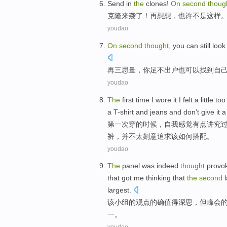
Send in
the
clones
!
On
second
thoug
克隆来袭
了！
再
想想，
也许
不是这样
youdao
On
second
thought
,
you
can
still
look
再三
思量
，
你
足
不
出
户
也
可以
找到
自
youdao
The
first
time I
wore
it I
felt
a
little
too
a
T-shirt
and
jeans
and don’t give it 
第一
次
穿
的时候，自我
感觉
有点
讲究
裤，并不太刻意追求该如何搭配。
youdao
The
panel
was indeed
thought
provok
that got
me
thinking that
the
second
l
largest.
该
小组
的观点
的确
值得
深思
，
但
峰会
一。