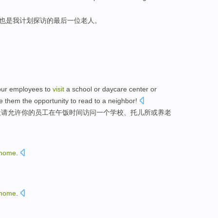
也是
我
计划
探访的
最后
一
位
老人。
our
employees
to
visit
a
school
or
daycare center
or
e
them
the
opportunity
to
read
to a neighbor!
天
请
允许
你
的
员工
在
午饭时间
访问
一
个
学校
、
托儿所
或
养老
home
.
home
.