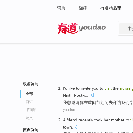
词典
翻译
有道精品课
中
有道 - 网易旗下搜索
双语例句
I
'd like to
invite
you
to
visit
the
nursin
全部
Ninth Festival
.
口语
我
想
邀请
你
在
重阳节期间
去
拜访
我们
书面语
youdao
论文
A
friend
recently
took
her
mother
to
v
town
.
原声例句