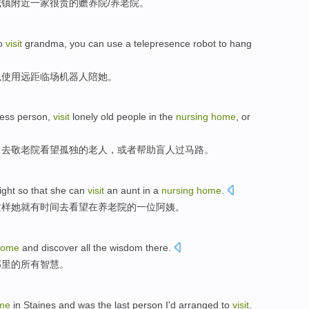
城镇
附近
一家很
贵
的
赡养
院/
养老院
。
o
visit
grandma
, you
can
use
a telepresence
robot
to hang
以
使用
远
距
临场
机器人
陪
她。
less person,
visit
lonely old people in the
nursing
home
, or
，去敬老院看望孤独的老人，或者帮助盲人过马路。
light
so that
she
can
visit
an
aunt
in
a
nursing
home
.
这样
她
就
有时间
去看望
在
养老院的
一
位
阿姨
。
home
and
discover
all
the
wisdom
there
.
那里
的
所有
智慧
。
me
in Staines
and
was
the last
person
I
'd arranged to
visit
.