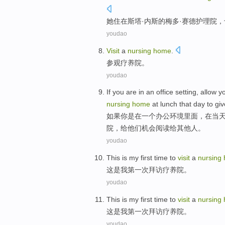
她
住
在
斯塔·
内
斯的梅多·赛德
护理院
，
youdao
Visit
a
nursing
home
.
参观
疗养院
。
youdao
If
you
are
in
an
office
setting
,
allow
y
nursing
home
at
lunch
that
day
to
giv
如果
你
是
在
一
个
办公
环境
里面，在
当
院
，
给
他们
机会
阅读
给
其他人。
youdao
This
is
my
first
time
to
visit
a
nursing
这
是
我
第一
次
拜访
疗养院
。
youdao
This
is
my
first
time
to
visit
a
nursing
这
是
我
第一
次
拜访
疗养院
。
youdao