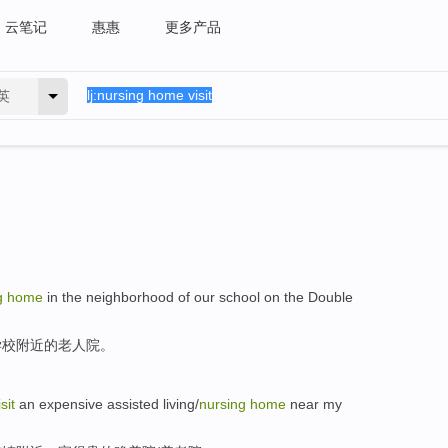
云笔记
惠惠
更多产品
英
g
home
in
the
neighborhood
of
our
school
on the Double
学校
附近
的
老人院
。
isit
an
expensive
assisted
living/
nursing
home
near
my