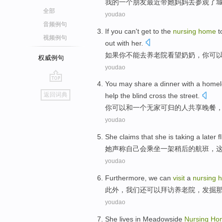
我
的
一个
朋友
最近
带
她
妈妈
去
参观了
全部
youdao
音频例句
If
you
can't
get
to
the
nursing
home
t
视频例句
out with
her
.
如果
你
不能
去
养老院
看望
奶奶
，你
可
权威例句
youdao
Y
ou may share a dinner with a home
go
返回词典
help the blind cross the street.
top
你
可以和一个无家可归的人共享晚餐
youdao
She
claims that
she
is taking
a
later
f
她
声称
自己
会
乘坐
一
架
稍后
的
航班
，
youdao
Furthermore
,
we
can
visit
a
nursing
此外
，
我们
还可以
拜访
养老院
，
发掘
youdao
She
lives
in
Meadowside
Nursing
Ho