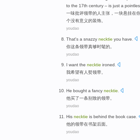
to
the
17th
century
–
is
just
a
pointle
一味批评
领带
的
人
主张
，
一
块
悬挂
在
个
没有意义
的装饰。
youdao
That
's
a
snazzy
necktie
you
have.
你
这条领带
真够时髦
的
。
youdao
I
want
the
necktie
ironed
.
我
希望
有人
熨领带。
youdao
He
bought
a
fancy
necktie
.
他
买了
一
条
别致
的领带。
youdao
His
necktie
is
behind
the
book
case.
他
的
领带
在书架
后面
。
youdao