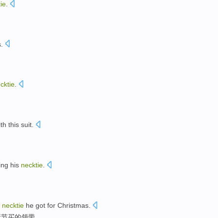
ie
.
s
.
cktie
.
。
ith
this suit
.
ing
his
necktie
.
necktie
he
got
for
Christmas
.
诞节
买
的
领带
。