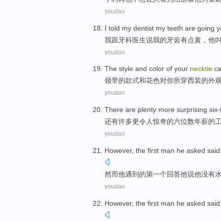
youdao
I
told
my dentist
my
teeth
are going
y
我
跟
牙科
医生说
我
的
牙齿
有点
黄
，
他
youdao
The
style
and
color
of
your
necktie
ca
领带
的
款式
和
花色
对
你
所
穿
西装的
外
youdao
There are
plenty
more
surprising
six-
还有
许多
更
令人惊奇
的
六位数年薪
的
youdao
However
,
the
first
man
he
asked said
然而
他
遇到
的
第一个
回答
他
说
他
没有
youdao
However
,
the
first
man
he
asked said