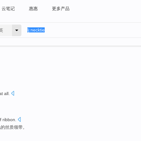
云笔记
惠惠
更多产品
英
t all.
f
ribbon.
艳
的
丝质领带。