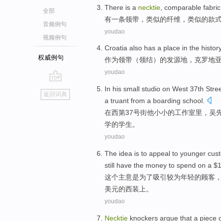
There is
a
necktie
,
comparable
fabric
全部
有
一
条领带
，
类似
的
纤维
，类似的
款
音频例句
youdao
视频例句
Croatia
also
has
a place
in
the
histor
权威例句
作为
领带
（
领结
）
的
发源地，
克罗地
youdao
go
In
his
small
studio
on
West
37th
Stre
返回词典
top
a
truant
from
a boarding
school
.
在
西
第37号
街
他
小小的
工作室里
，
吴
学
的学生。
youdao
The
idea
is
to
appeal
to
younger
cus
still
have the money to
spend
on
a $
这个
主意
是
为了
吸引
较为年轻
的
顾客
美元的
西装上
。
youdao
Necktie
knockers
argue
that
a
piece