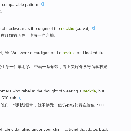
, comparable
pattern
.
式
。
y
of
neckwear
as
the origin of the
necktie
(
cravat
).
亚
在
领饰
的
历史上
也
有
一席之地
。
et
,
Mr. Wu
,
wore
a
cardigan
and a
necktie
and
looked
like
先生
穿
一
件羊毛衫
、带着一
条领带
，
看上去
好像
从
寄宿
学校
逃
tomers
who
rebel at the
thought of
wearing
a
necktie
,
but
1,500
suit
.
，
他们
一
想到
戴
领带
，就不接受，
但
仍
有钱
花费
在
价值1500
of
fabric
dangling
under
your
chin
–
a
trend that
dates back