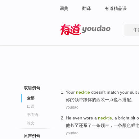
词典
翻译
有道精品课
中
有道 - 网易旗下搜索
双语例句
Your
necktie
doesn't
match
your
suit
a
全部
你
的
领带
跟你的
西装
一点也
不
搭配
。
口语
youdao
书面语
He
even
wore
a
necktie
, a
bright bit
o
论文
他
甚至
还系
了
一
条
领带
，一条颜色
鲜
youdao
原声例句