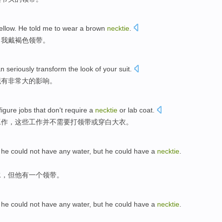
ellow
.
He
told
me
to
wear a
brown
necktie
.
叫
我
戴
褐色
领带。
n seriously transform the
look
of
your suit
.
观
有非常大
的
影响。
figure
jobs
that
don't
require
a
necktie
or
lab coat
.
工作
，
这些
工作
并不
需要
打
领带或穿白大衣。
he
could not have any
water
,
but
he could
have
a
necktie
.
水
，
但
他
有
一个
领带
。
he
could not have any
water
,
but
he could
have
a
necktie
.