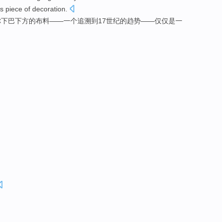
ss
piece
of
decoration
.
你
下巴下方
的
布料
——一个
追溯到
17
世纪
的
趋势
——
仅仅
是
一