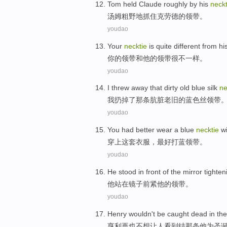
Tom
held Claude
roughly by
his
neckt
汤姆
粗野地
抓住
克劳德的领带。
youdao
Your
necktie
is quite
different
from
hi
你
的
领带
和
他
的领带
很
不一样
。
youdao
I
threw away
that dirty
old
blue
silk
ne
我
扔掉
了
那条
肮脏
老旧
的
蓝色
丝
领带
youdao
You
had better
wear
a
blue
necktie
w
穿上
这套衣服，
最好
打
蓝领
带。
youdao
He
stood
in
front
of the
mirror
tighten
他
站
在
镜子前
紧
他
的
领带。
youdao
Henry
wouldn't
be caught dead
in the
亨利
再也
不想
让人看到结那条
他
为
圣