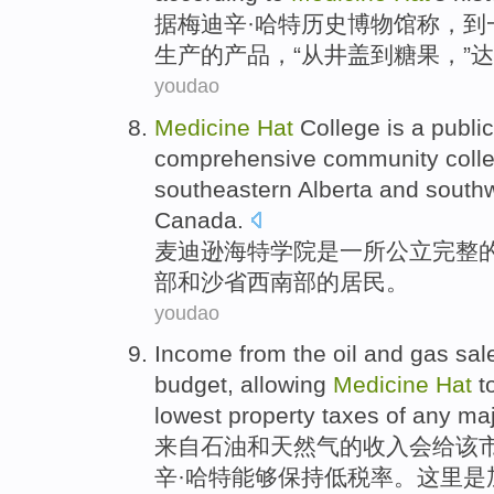
据
梅迪辛·哈特
历史
博物馆称，
到
生产
的
产品
，“
从
井盖
到
糖果
，”达
youdao
Medicine
Hat
College
is
a
public
comprehensive
community coll
southeastern
Alberta
and
south
Canada.
麦迪逊海特
学院
是
一
所
公立
完整
部
和
沙省
西南部
的居民。
youdao
Income
from
the
oil
and
gas
sal
budget
,
allowing
Medicine
Hat
t
lowest
property taxes
of
any
maj
来自
石油
和
天然气
的
收入
会给该
辛
·哈特
能够
保持
低
税率。
这里
是