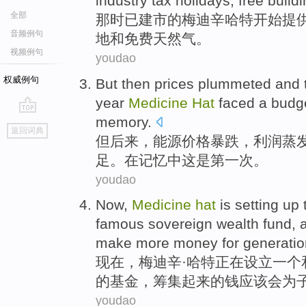
industry
tax
holidays
,
free
build
全部
那时
已建
市
的梅迪辛哈特
开始
提
音频例句
地
和
免费
天然气
。
视频例句
youdao
权威例句
But
then
prices
plummeted
and 
year
Medicine
Hat
faced a
budg
memory
.
go
返回词典
top
但
后来
，能源
价格
暴跌
，
利润
蒸
足
。
在
记忆
中
这是
第一
次
。
youdao
Now
,
Medicine
hat
is
setting up
famous
sovereign
wealth
fund
,
make
more
money
for
generati
现在
，梅迪辛·哈特
正在
设立
一
个
的
基金，筹集起来
的
钱
应该
会
为
youdao