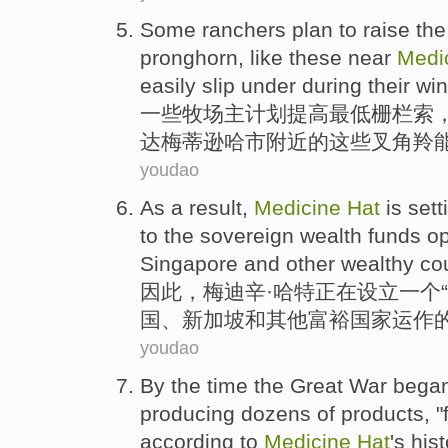
Some
ranchers
plan
to
raise
the
pronghorn
,
like
these
near
Medi
easily
slip
under
during
their
win
一些
牧场主
计划
提高
最低
栅栏
索
达梅蒂逊
哈市
附近
的
这些
叉角
羚
youdao
As
a
result
,
Medicine
Hat
is
sett
to
the
sovereign
wealth
funds
o
Singapore
and
other
wealthy
co
因此
，
梅迪辛
·哈特
正在
设立
一个
“
国
、
新加坡
和
其他
富裕
国家
运作
youdao
By
the time
the
Great War
bega
producing
dozens
of
products
, "
according to
Medicine
Hat
's
hist