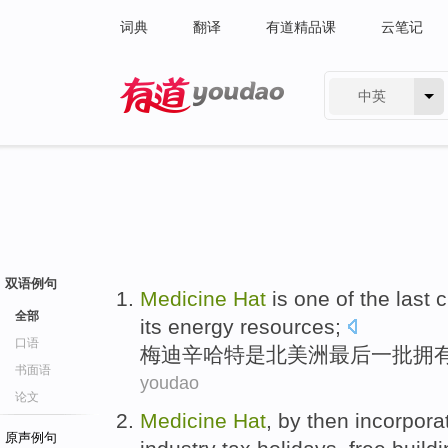
词典
翻译
有道精品课
云笔记
中英
有道 - 网易旗下搜索
双语例句
Medicine
Hat
is
one
of
the last
c
全部
its
energy
resources
;
口语
梅迪辛
哈特
是
北美洲
最后
一
批
拥
书面语
youdao
论文
Medicine
Hat
, by
then
incorpora
原声例句