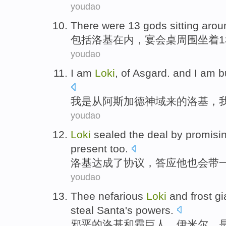
youdao
There were
13
gods
sitting
arou
包括
洛基
在内，宴会桌
周围
坐
着
youdao
I
am
Loki
,
of
Asgard.
and I am
b
我
是从
阿斯加德神域来
的
洛基
，
youdao
Loki
sealed the
deal
by
promisin
present
too
.
洛基
达成了
协议
，
答应
他也
会带
youdao
Thee nefarious
Loki
and
frost
gi
steal
Santa
's
powers
.
邪恶
的
洛基
和
霜
巨人
，
伊米尔
，