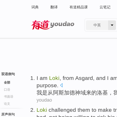
词典
翻译
有道精品课
云笔记
中英
有道 - 网易旗下搜索
双语例句
I
am
Loki
, from Asgard, and I a
全部
purpose
.
口语
我
是从阿斯加德神域来的
洛基
，
书面语
youdao
论文
Loki
challenged
them
to make
t
原声例句