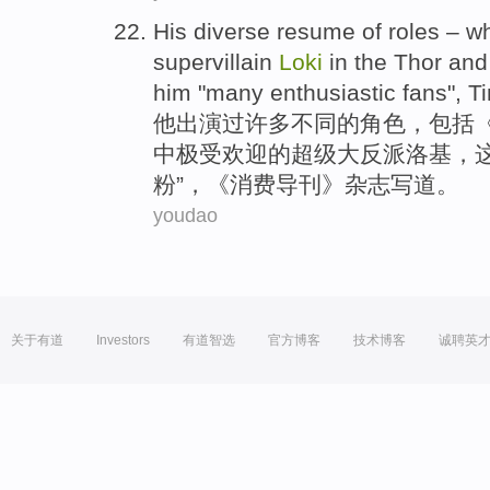
His
diverse
resume
of
roles
– w
supervillain
Loki
in the Thor
and
him
"
many
enthusiastic fans", 
他
出演过许多
不同
的
角色
，
包括
中极受欢迎的超级大反派
洛基
，
粉”，《消费导刊》
杂志
写道
。
youdao
关于有道
Investors
有道智选
官方博客
技术博客
诚聘英