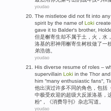
youdao
The
mistletoe
did not
fit into
any
spirit
by
the
name
of
Loki
create
gave
it
to Balder
's
brother
,
Holde
但是
槲
寄生却
不
属于土，火，水
洛基
的
邪神
用
槲寄生树枝做了一
弟
浩德
。
youdao
His
diverse
resume
of
roles
– w
supervillain
Loki
in the Thor
and
him
"
many
enthusiastic fans", 
他
出演过许多
不同
的
角色
，
包括
中极受欢迎的超级大反派
洛基
，
粉”，《消费导刊》
杂志
写道
。
youdao