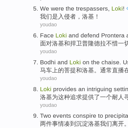
We
were
the trespassers
,
Loki
!
我们
是
入侵者
，
洛基
！
youdao
Face
Loki
and
defend
Prontera
面对
洛基
和
捍卫
普隆
德拉不惜
一
youdao
Bodhi
and
Loki
on the
chaise
.
U
马车
上的
菩提
和
洛基
。
通常
直播
youdao
Loki
provides
an
intriguing
setti
洛基
为
这种
追求
提供了
一个
耐人
youdao
Two
events
conspire
to
precipit
两
件事情
凑
到
沉淀
洛基
我们
离开