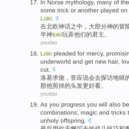
In
Norse
mythology
, many
of
th
some
trick
or
another
played o
Loki
.
在
北欧
神话
之中，大部分
神
的
冒
半神
loki
玩弄
他们
的
君主
。
youdao
Loki
pleaded for
mercy
,
promisi
underworld and
get
new
hair
, lo
cut
.
洛基
求饶
，
答应说会
去
探访
地狱
那
他
剪掉的头发更好看。
youdao
As
you
progress you will also b
combinations,
magic
and
tricks
unholy offspring
.
最后
用
你
无懈可击
的
战斗
技巧
和