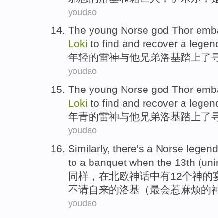
youdao
The
young
Norse god
Thor
emba
Loki
to find
and recover a
legen
年轻
的
雷神
与
他
兄弟
洛基
踏上了
youdao
The young
Norse god
Thor
emba
Loki
to find
and recover a
legen
年青
的
雷神
与
他
兄弟
洛基
踏上了
youdao
Similarly
, there's a
Norse
legend
to a
banquet
when the
13th
(
uni
同样
，在
北欧
神话
中
有
12个
神
的
不请自来
的洛基（最会惹麻烦的
youdao