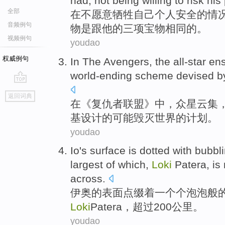
had,
not
being willing to
risk
his
全部
在
不
愿意
牺牲
自己
个人
安全
的情
音频例句
物
是跟
他
的
三项
宝物
相同
的。
视频例句
youdao
权威例句
In
The Avengers, the
all-star e
world-ending
scheme
devised 
go
返回词典
top
在
《复仇者联盟》中，
众星
云集
基
设计
的可能
毁灭世界的
计划
。
youdao
Io
's
surface
is dotted
with
bubbl
largest
of
which,
Loki
Patera
,
is
across.
伊
奥
的
表面
点缀
着一个个
泡泡
般
Loki
Patera
，超过200公里。
youdao